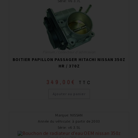
Série
:
V6 3.7L
Plenum / Collecteur d'admission
BOITIER PAPILLON PASSAGER HITACHI NISSAN 350Z
HR / 370Z
349,00
€
TTC
Ajouter au panier
Marque
:
NISSAN
Année du véhicule
:
à partir de 2003
Série
:
v6 3.5L
Circuit d'eau OEM (origine)