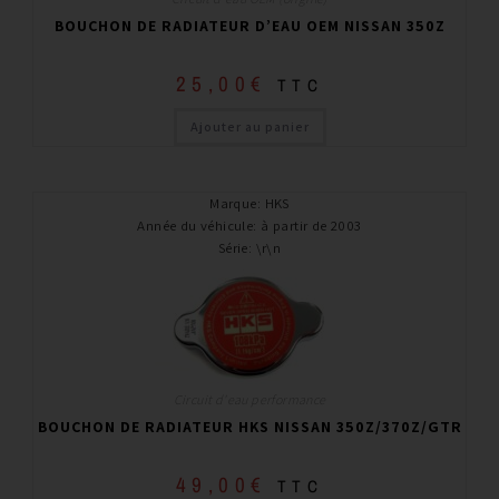
BOUCHON DE RADIATEUR D’EAU OEM NISSAN 350Z
25,00
€
TTC
Ajouter au panier
Marque
:
HKS
Année du véhicule
:
à partir de 2003
Série
:
\r\n
Circuit d'eau performance
BOUCHON DE RADIATEUR HKS NISSAN 350Z/370Z/GTR
49,00
€
TTC