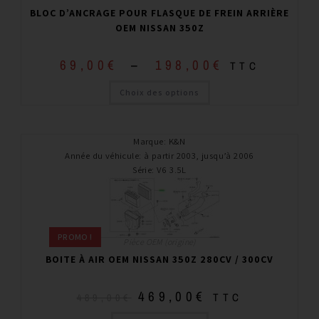
BLOC D’ANCRAGE POUR FLASQUE DE FREIN ARRIÈRE
OEM NISSAN 350Z
69,00
€
–
198,00
€
TTC
Choix des options
Marque
:
K&N
Année du véhicule
:
à partir 2003, jusqu’à 2006
Série
:
V6 3.5L
PROMO !
Pièce OEM (origine)
BOITE À AIR OEM NISSAN 350Z 280CV / 300CV
469,00
€
TTC
489,00
€