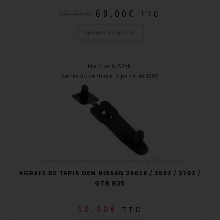
69,00
€
TTC
99,00
€
Ajouter au panier
Marque
:
NISSAN
Année du véhicule
:
à partir de 1995
Accessoires interieur
,
Vis, Clips, Accessoires OEM, Divers
AGRAFE DE TAPIS OEM NISSAN 200ZX / 350Z / 370Z /
GTR R35
10,00
€
TTC