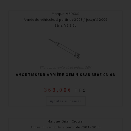
Marque
:
VERSUS
Année du véhicule
:
à partir de 2003 / jusqu’à 2009
Série
:
V6 3.5L
Silent bloc renforcé et pièces OEM
AMORTISSEUR ARRIÈRE OEM NISSAN 350Z 03-08
369,00
€
TTC
Ajouter au panier
Marque
:
Brian Crower
Année du véhicule
:
à partir de 2003 - 2006