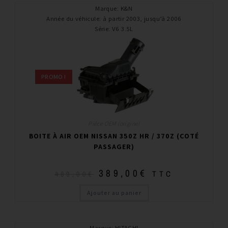
Marque
:
K&N
Année du véhicule
:
à partir 2003, jusqu’à 2006
Série
:
V6 3.5L
PROMO !
Pièce OEM (origine)
BOITE À AIR OEM NISSAN 350Z HR / 370Z (COTÉ
PASSAGER)
389,00
€
TTC
489,00
€
Ajouter au panier
Marque
:
HITACHI