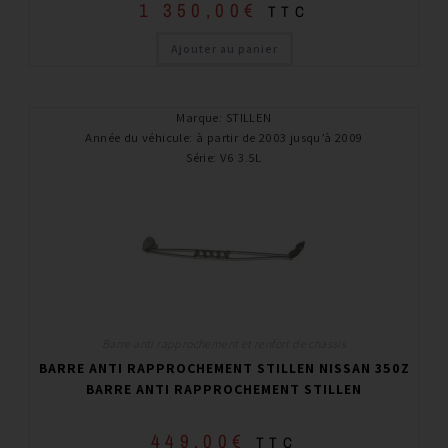
1 350,00
€
TTC
Ajouter au panier
Marque
:
STILLEN
Année du véhicule
:
à partir de 2003 jusqu’à 2009
Série
:
V6 3.5L
Barre anti rapprochement et renfort de chassis
BARRE ANTI RAPPROCHEMENT STILLEN NISSAN 350Z
BARRE ANTI RAPPROCHEMENT STILLEN
449,00
€
TTC