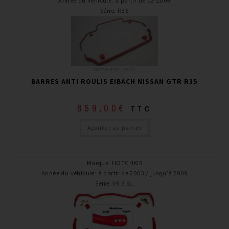
Année du véhicule
:
à partir de 02-2009
Série
:
R35
Barre anti roulis
BARRES ANTI ROULIS EIBACH NISSAN GTR R35
659,00
€
TTC
Ajouter au panier
Marque
:
HOTCHKIS
Année du véhicule
:
à partir de 2003 / jusqu’à 2009
Série
:
V6 3.5L