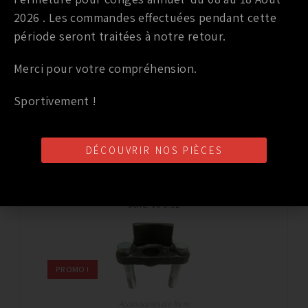
2026 . Les commandes effectuées pendant cette
période seront traitées à notre retour.
Barre anti roulis
Merci pour votre compréhension.
BARRES ANTI ROULIS WHITELINE NISSAN GTR R35
Sportivement !
715,68
€
TTC
Ajouter au panier
DÉCOUVRIR NOS PIÈCES
Marque
:
NISSAN
Année du véhicule
:
à partir de 2003 / jusqu’à 2009
Série
:
V6 3.5L
PROMO !
Accessoires de frein