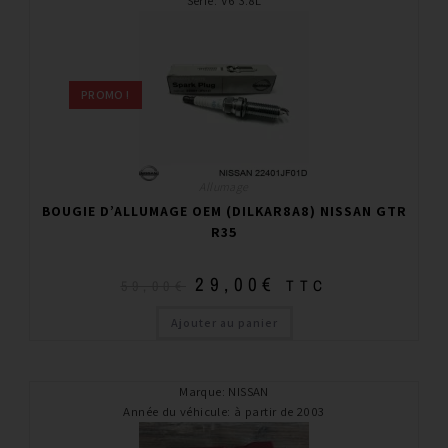
Série
:
V6 3.8L
PROMO !
Allumage
BOUGIE D’ALLUMAGE OEM (DILKAR8A8) NISSAN GTR
R35
29,00
€
TTC
59,00
€
Ajouter au panier
Marque
:
NISSAN
Année du véhicule
:
à partir de 2003