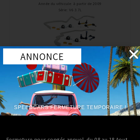
Année du véhicule
:
à partir de 2009
Série
:
V6 3.7L
ANNONCE
Barre anti roulis
BARRES ANTI ROULIS WHITELINE NISSAN 370Z / G37
815,00
€
TTC
Ajouter au panier
SPEEDCARS FERMETURE TEMPORAIRE !
Marque
:
WHITELINE
Année du véhicule
:
à partir de 2009
Série
:
R35
Fermeture pour congés annuel du 08 au 18 Aout