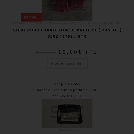
PROMO !
Accessoires interieur
,
Autres éléments
,
Vis, Clips, Accessoires OEM, Divers
CACHE POUR CONNECTEUR DE BATTERIE ( POSITIF )
350Z / 370Z / GTR
19,00
€
TTC
20,90
€
Ajouter au panier
Marque
:
NISSAN
Année du véhicule
:
à partir de 2006
Série
:
V6 3.5L / 3.7L
Accessoires