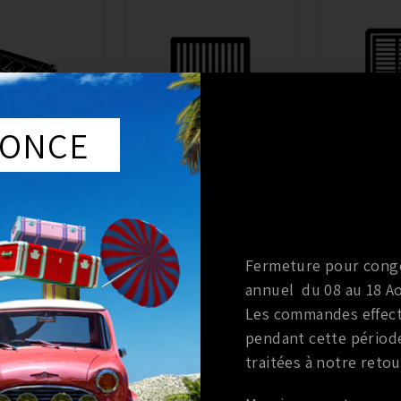
ONCE
ENUM /
FILTRE À AIR
(167)
KIT ADMI
LECTEUR
MISSION
(8)
Fermeture pour cong
annuel du 08 au 18 Ao
Les commandes effec
pendant cette périod
traitées à notre retou