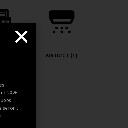
SSION
(20)
AIR DUCT
(1)
és
ut 2026 .
tuées
e seront
r.