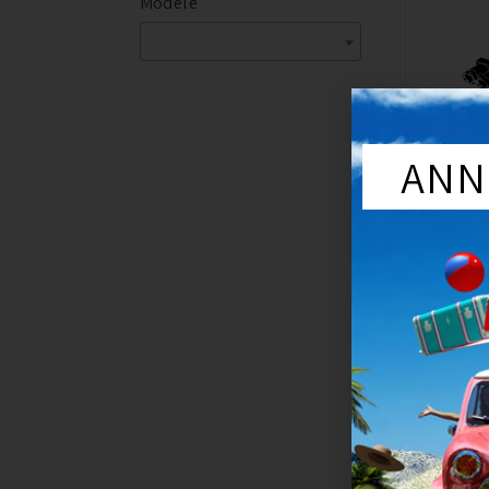
Modèle
ANN
PL
COL
D'AD