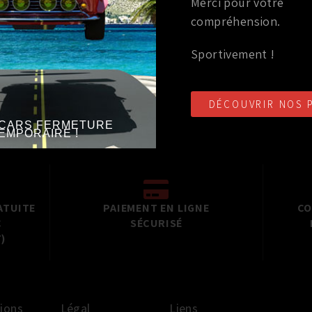
Merci pour votre
compréhension.
TOYANT
(2)
PIÈCE OEM (ORIGINE)
Sportivement !
(27)
DÉCOUVRIR NOS 
CARS FERMETURE
EMPORAIRE !
ATUITE
PAIEMENT EN LIGNE
CO
C
SÉCURISÉ
)
ions
Légal
Liens