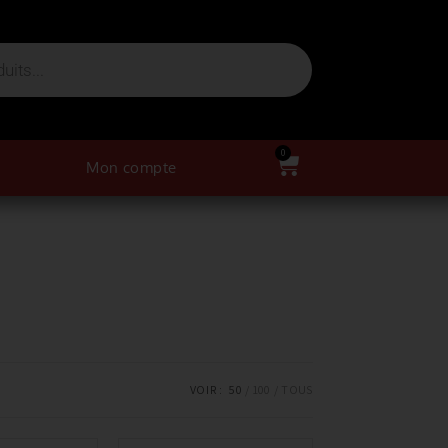
0
Mon compte
VOIR :
50
100
TOUS