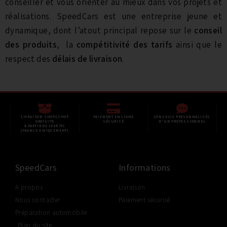
conseiller et vous orienter au mieux dans vos projets et
réalisations. SpeedCars est une entreprise jeune et
dynamique, dont l’atout principal repose sur le
conseil
des produits
, la
compétitivité des tarifs
ainsi que le
respect des
délais de livraison
.
LIVRAISON SHOP2SHOP
PAIEMENT EN LIGNE
CONSEILS PERSONNALISÉS
GRATUITE
SÉCURISÉ
D'UN PROFESSIONNEL
À PARTIR DE 350€ TTC
(FRANCE UNIQUEMENT)
SpeedCars
Informations
A propos
Livraison
Nous contacter
Paiement sécurisé
Préparation automobile
Plan du site