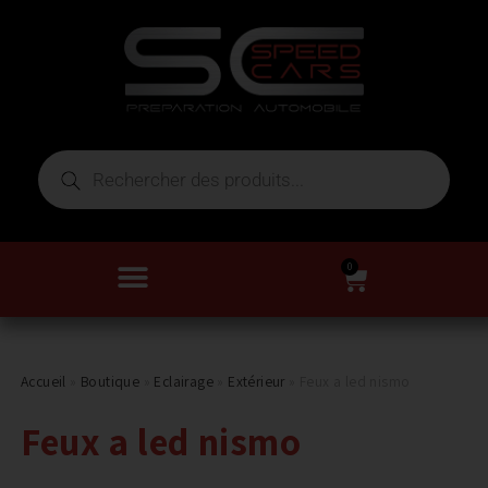
0
Accueil
»
Boutique
»
Eclairage
»
Extérieur
»
Feux a led nismo
Feux a led nismo