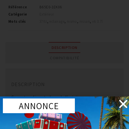
Référence
B65E0-1EK06
Catégorie
Extérieur
Mots clés
370z
,
eclairage
,
nismo
,
nissan
,
v6 3.7l
DESCRIPTION
COMPATIBILITÉ
DESCRIPTION
Ce met en lieu et place de l’origine.
ANNONCE