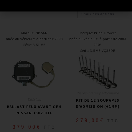
Choix des options
Marque
:
NISSAN
Marque
:
Brian Crower
Année du véhicule
:
à partir de 2003+
Année du véhicule
:
à partir de 2003 -
Série
:
3.5L V6
2008
Série
:
3.5 V6 VQ35DE
Pièces interne performance
Extérieur
KIT DE 12 SOUPAPES
D’ADMISSION (+1MM)
BALLAST FEUX AVANT OEM
NISSAN 350Z 03+
379,00
€
TTC
379,00
€
TTC