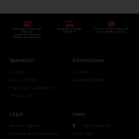
LIVRAISON SHOP2SHOP
PAIEMENT EN LIGNE
CONSEILS PERSONNALISÉS
GRATUITE
SÉCURISÉ
D'UN PROFESSIONNEL
À PARTIR DE 350€ TTC
(FRANCE UNIQUEMENT)
SpeedCars
Informations
A propos
Livraison
Nous contacter
Paiement sécurisé
Préparation automobile
Plan du site
Légal
Liens
Mentions légales
Page Facebook
Politique de confidentialité
Nissan 350z