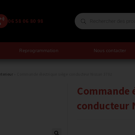
06 58 06 80 98
Reprogrammation
Nous contacter
nterieur
»
Commande électrique siège conducteur Nissan 370z
Commande él
conducteur 