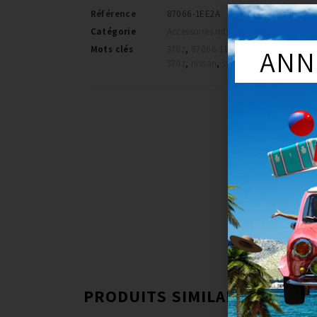
Référence
87066-1EE2A
Catégorie
Accessoires interieur
ANN
Mots clés
370z
,
87066-1EE2A
,
commande sieg
370z
,
nissan
,
siege 370z
PRODUITS SIMILAIRES