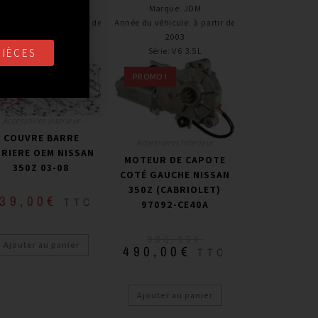
Marque
:
NISSAN
Marque
:
JDM
e du véhicule
:
à partir de
Année du véhicule
:
à partir de
2003 jusqu’à 2009
2003
Série
:
3.5L V6
Série
:
V6 3.5L
PIÈCES
PROMO !
Accessoires interieur
COUVRE BARRE
Accessoires interieur
RIERE OEM NISSAN
MOTEUR DE CAPOTE
350Z 03-08
COTÉ GAUCHE NISSAN
350Z (CABRIOLET)
39,00
€
TTC
97092-CE40A
980,00
€
Ajouter au panier
490,00
€
TTC
Ajouter au panier