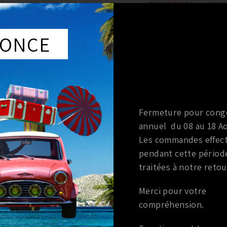
DESCRIPTION
COMPA
ONCE
e
DESCRIPTION
Commande électrique siège conducteur Nissan 370z
Pièce d’origine nissan.
Fermeture pour cong
Montage plug and play.
annuel du 08 au 18 Ao
Les commandes effec
Compatible tous modèles
pendant cette périod
traitées à notre retou
Merci pour votre
compréhension.