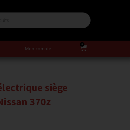
0
Mon compte
ectrique siège
Nissan 370z