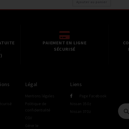
Ajouter au panier
ATUITE
PAIEMENT EN LIGNE
CO
C
SÉCURISÉ
)
ions
Légal
Liens
Mentions légales
Page Facebook
écurisé
Politique de
Nissan 350z
confidentialité
Nissan 370z
CGV
Gérer le