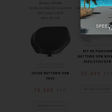
Marque
:
NISSAN
Marque
:
NISSAN
Année du véhicule
:
à partir de
Année du véhicule
:
à part
2003 jusqu’à 2009
2003
Série
:
V6 3.5L
Série
:
V6 3.5L / 3.7L / 3
SPEED
T
Accessoires interieur
KIT DE FIXATION
BATTERIE OEM NIS
350Z/370Z/GTR
Accessoires Exterieur
,
Accessoires interieur
32,00
€
CACHE BATTERIE OEM
TT
350Z
Ajouter au panier
75,00
€
TTC
Ajouter au panier