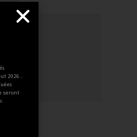
TIBILITÉ
és
ut 2026 .
tuées
e seront
r.