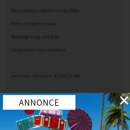
Motorisation capote nissan 350z.
Pièce d’origine nissan.
Montage plug and play.
Compatible tous modèles.
ancienne réference : 97100-CE400
ANNONCE
VOUS AIMEREZ PEUT-ÊTRE AUSSI…
Marque
:
JDM