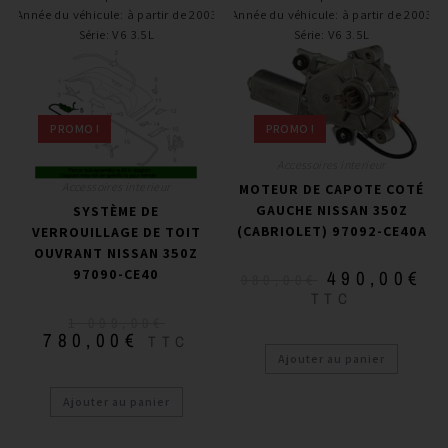
Année du véhicule
:
à partir de 2003
Année du véhicule
:
à partir de 2003
Série
:
V6 3.5L
Série
:
V6 3.5L
PROMO !
PROMO !
Accessoires interieur
Accessoires interieur
MOTEUR DE CAPOTE COTÉ
GAUCHE NISSAN 350Z
SYSTÈME DE
(CABRIOLET) 97092-CE40A
VERROUILLAGE DE TOIT
OUVRANT NISSAN 350Z
97090-CE40
490,00
€
980,00
€
TTC
1 099,00
€
780,00
€
TTC
Ajouter au panier
Ajouter au panier