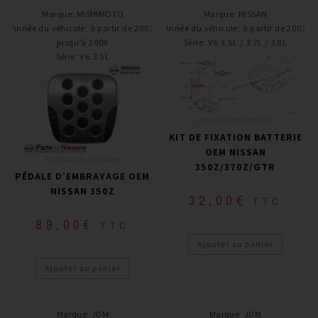
Marque
:
MISHIMOTO
Marque
:
NISSAN
Année du véhicule
:
à partir de 2003
Année du véhicule
:
à partir de 2003
jusqu’à 2009
Série
:
V6 3.5L / 3.7L / 3.8L
Série
:
V6 3.5L
Accessoires interieur
KIT DE FIXATION BATTERIE
OEM NISSAN
Accessoires interieur
350Z/370Z/GTR
PÉDALE D’EMBRAYAGE OEM
NISSAN 350Z
32,00
€
TTC
89,00
€
TTC
Ajouter au panier
Ajouter au panier
Marque
:
JDM
Marque
:
JDM