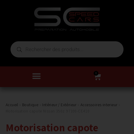
0
Accueil
»
Boutique
»
Intérieur / Extérieur
»
Accessoires interieur
»
Motorisation capote Nissan 350z 97100-CE410
Motorisation capote