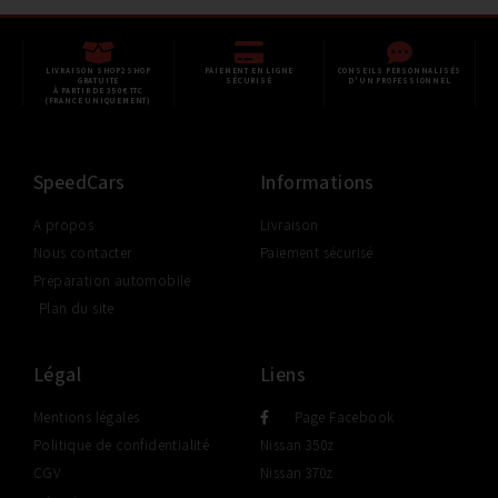
LIVRAISON SHOP2SHOP
PAIEMENT EN LIGNE
CONSEILS PERSONNALISÉS
GRATUITE
SÉCURISÉ
D'UN PROFESSIONNEL
À PARTIR DE 350€ TTC
(FRANCE UNIQUEMENT)
SpeedCars
Informations
A propos
Livraison
Nous contacter
Paiement sécurisé
Préparation automobile
Plan du site
Légal
Liens
Mentions légales
Page Facebook
Politique de confidentialité
Nissan 350z
CGV
Nissan 370z