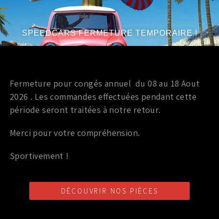
Année du véhicule
:
à partir de 2003
Série
:
V6 3.5L
SPEEDCARS FERMETURE TEMPORAIRE !
Fermeture pour congés annuel du 08 au 18 Aout
Accessoires interieur
2026 . Les commandes effectuées pendant cette
MOTEUR DE VERROUILLAGE
période seront traitées à notre retour.
DE TOIT OUVRANT NISSAN
350Z 90552-CE40A
Merci pour votre compréhension.
850,00
€
TTC
Sportivement !
Ajouter au panier
DÉCOUVRIR NOS PIÈCES