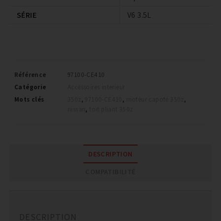
SÉRIE
V6 3.5L
Référence
97100-CE410
Catégorie
Accessoires interieur
Mots clés
350z
,
97100-CE410
,
moteur capote 350z
,
nissan
,
toit pliant 350z
DESCRIPTION
COMPATIBILITÉ
DESCRIPTION