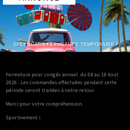
VOUS AIMEREZ PEUT-ÊTRE AUSSI…
Marque
:
JDM
Année du véhicule
:
à partir de 2003
Série
:
V6 3.5L
SPEEDCARS FERMETURE TEMPORAIRE !
Fermeture pour congés annuel du 08 au 18 Aout
Accessoires interieur
2026 . Les commandes effectuées pendant cette
MOTEUR DE VERROUILLAGE
période seront traitées à notre retour.
DE TOIT OUVRANT NISSAN
350Z 90552-CE40A
Merci pour votre compréhension.
850,00
€
TTC
Sportivement !
Ajouter au panier