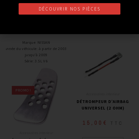
DÉCOUVRIR NOS PIÈCES
PRODUITS SIMILAIRES
Marque
:
NISSAN
Année du véhicule
:
à partir de 2003,
jusqu’à 2009
Série
:
3.5L V6
PROMO !
Accessoires interieur
DÉTROMPEUR D’AIRBAG
UNIVERSEL (2 OHM)
15,00
€
TTC
Accessoires interieur