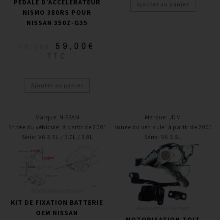
PÉDALE D’ACCÉLÉRATEUR
Ajouter au panier
NISMO 380RS POUR
NISSAN 350Z-G35
59,00
€
79,00
€
TTC
Ajouter au panier
Marque
:
NISSAN
Marque
:
JDM
Année du véhicule
:
à partir de 2003
Année du véhicule
:
à partir de 2003
Série
:
V6 3.5L / 3.7L / 3.8L
Série
:
V6 3.5L
Accessoires interieur
KIT DE FIXATION BATTERIE
Accessoires interieur
OEM NISSAN
MOTORISATION TOIT