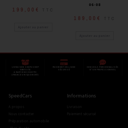
06-08
199,00
€
TTC
189,00
€
TTC
Ajouter au panier
Ajouter au panier
LIVRAISON SHOP2SHOP
PAIEMENT EN LIGNE
CONSEILS PERSONNALISÉS
GRATUITE
SÉCURISÉ
D'UN PROFESSIONNEL
À PARTIR DE 350€ TTC
(FRANCE UNIQUEMENT)
SpeedCars
Informations
A propos
Livraison
Nous contacter
Paiement sécurisé
Préparation automobile