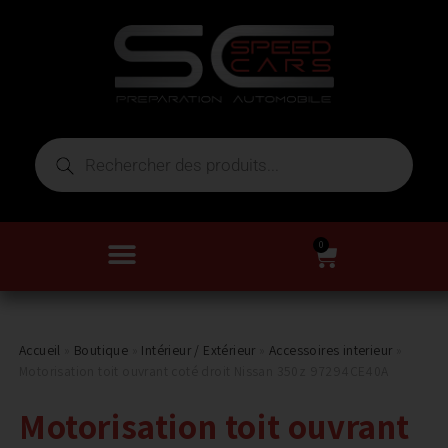
0
Accueil
»
Boutique
»
Intérieur / Extérieur
»
Accessoires interieur
»
Motorisation toit ouvrant coté droit Nissan 350z 97294CE40A
Motorisation toit ouvrant