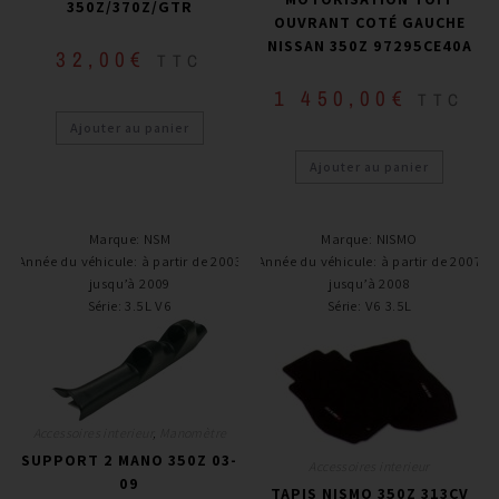
350Z/370Z/GTR
OUVRANT COTÉ GAUCHE
NISSAN 350Z 97295CE40A
32,00
€
TTC
1 450,00
€
TTC
Ajouter au panier
Ajouter au panier
Marque
:
NSM
Marque
:
NISMO
Année du véhicule
:
à partir de 2003
Année du véhicule
:
à partir de 2007
jusqu’à 2009
jusqu’à 2008
Série
:
3.5L V6
Série
:
V6 3.5L
Accessoires interieur
,
Manomètre
SUPPORT 2 MANO 350Z 03-
Accessoires interieur
09
TAPIS NISMO 350Z 313CV