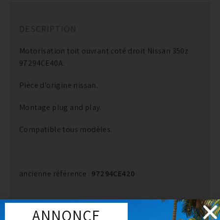
DESCRIPTION
Motorisation toit ouvrant coté droit Nissan 350z
97294CE40A.
Pièce d’origine nissan.
Montage plug and play.
Compatible tous modèles.
ancienne référence :
97294CE420
ANNONCE