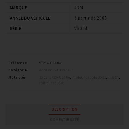
MARQUE
JDM
ANNÉE DU VÉHICULE
à partir de 2003
SÉRIE
V6 3.5L
Référence
97294-CE40A
Catégorie
Accessoires interieur
Mots clés
350z
,
97294CE40A
,
moteur capote 350z
,
nissan
,
toit pliant 350z
DESCRIPTION
COMPATIBILITÉ