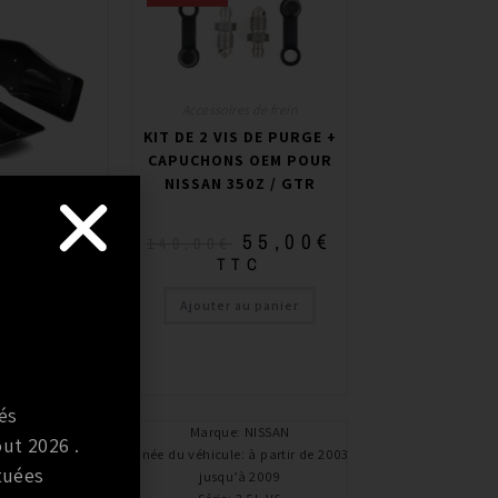
Accessoires de frein
KIT DE 2 VIS DE PURGE +
CAPUCHONS OEM POUR
NISSAN 350Z / GTR
es de frein
ES DE
55,00
€
149,00
€
ISSEMENT
TTC
NE GTR
Ajouter au panier
0
€
TTC
au panier
és
:
NISSAN
Marque
:
NISSAN
ut 2026 .
e
:
à partir de 2003,
Année du véhicule
:
à partir de 2003,
tuées
’à 2009
jusqu’à 2009