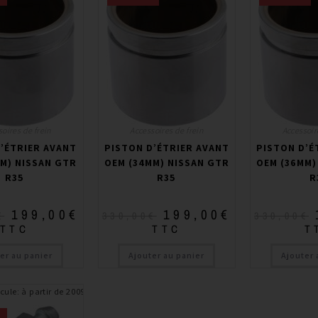
oires de frein
Accessoires de frein
Accessoir
’ÉTRIER AVANT
PISTON D’ÉTRIER AVANT
PISTON D’É
M) NISSAN GTR
OEM (34MM) NISSAN GTR
OEM (36MM)
R35
R35
R
199,00
€
199,00
€
€
330,00
€
330,00
€
TTC
TTC
T
er au panier
Ajouter au panier
Ajouter 
cule
:
à partir de 2009