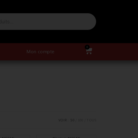
0
Mon compte
VOIR :
50
100
TOUS