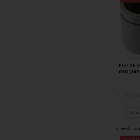
Access
PISTON D
OEM (30M
330,00
Ajout
Année du véhi
PROMO !