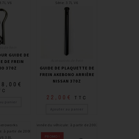
3.7L V6
Série
:
3.7L V6
es de frein
OUR GUIDE DE
Accessoires de frein
E DE FREIN
NO 370Z
GUIDE DE PLAQUETTE DE
FREIN AKEBONO ARRIÈRE
NISSAN 370Z
8,00
€
TC
22,00
€
TTC
au panier
Ajouter au panier
aeroworks
Année du véhicule
:
à partir de 2003
e
:
à partir de 2008
PROMO !
V6 3.8L