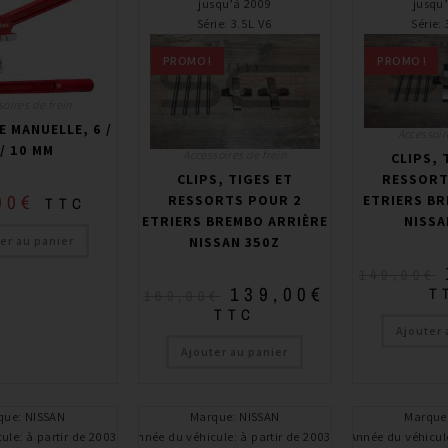
jusqu’à 2009
jusqu
Série
:
3.5L V6
Série
:
PROMO !
PROMO !
oires de frein
E MANUELLE, 6 /
Accessoir
 / 10 MM
Accessoires de frein
CLIPS, 
CLIPS, TIGES ET
RESSORT
00
€
RESSORTS POUR 2
ETRIERS B
TTC
ETRIERS BREMBO ARRIÈRE
NISSA
er au panier
NISSAN 350Z
149,00
€
139,00
€
T
169,00
€
TTC
Ajouter 
Ajouter au panier
que
:
NISSAN
Marque
:
NISSAN
Marque
cule
:
à partir de 2003 /
Année du véhicule
:
à partir de 2003 /
Année du véhicul