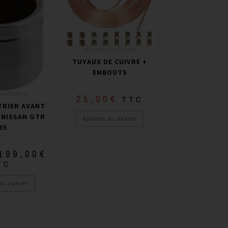
Accessoires de frein
TUYAUX DE CUIVRE +
EMBOUTS
es de frein
25,00
€
TTC
TRIER AVANT
 NISSAN GTR
Ajouter au panier
35
199,00
€
TC
au panier