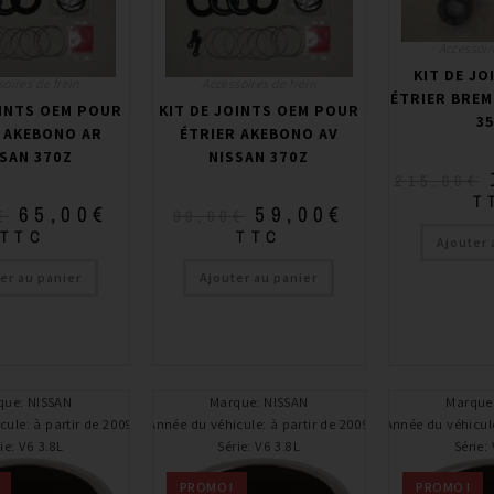
Accessoir
KIT DE J
oires de frein
Accessoires de frein
ÉTRIER BREM
OINTS OEM POUR
KIT DE JOINTS OEM POUR
3
 AKEBONO AR
ÉTRIER AKEBONO AV
SAN 370Z
NISSAN 370Z
215,00
€
T
65,00
€
59,00
€
€
99,00
€
TTC
TTC
Ajouter 
er au panier
Ajouter au panier
que
:
NISSAN
Marque
:
NISSAN
Marque
cule
:
à partir de 2009
Année du véhicule
:
à partir de 2009
Année du véhicul
ie
:
V6 3.8L
Série
:
V6 3.8L
Série
:
PROMO !
PROMO !