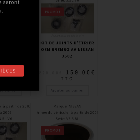
3.5L V6
Série
:
3.5L V6
e seront
r.
PROMO !
es de frein
Accessoires de frein
NTS D’ÉTRIER
KIT DE JOINTS D’ÉTRIER
O AR NISSAN
OEM BREMBO AV NISSAN
50Z
350Z
PIÈCES
69,00
€
159,00
€
229,00
€
TC
TTC
au panier
Ajouter au panier
e
:
à partir de 2003,
Marque
:
NISSAN
’à 2009
Année du véhicule
:
à partir de 2009
3.5L V6
Série
:
V6 3.8L
PROMO !