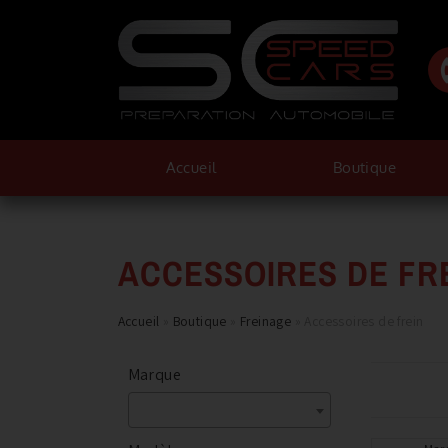
Accueil
Boutique
ACCESSOIRES DE FR
Accueil
»
Boutique
»
Freinage
»
Accessoires de frein
Marque