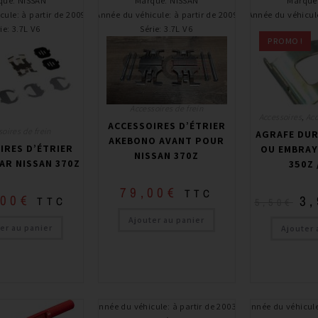
que
:
NISSAN
Marque
:
NISSAN
Marque
cule
:
à partir de 2009
Année du véhicule
:
à partir de 2009
Année du véhicul
ie
:
3.7L V6
Série
:
3.7L V6
PROMO !
Accessoires de frein
Accessoires
,
Acc
ACCESSOIRES D’ÉTRIER
oires de frein
AGRAFE DUR
AKEBONO AVANT POUR
IRES D’ÉTRIER
OU EMBRAY
NISSAN 370Z
AR NISSAN 370Z
350Z 
79,00
€
TTC
,00
€
3
TTC
5,50
€
Ajouter au panier
er au panier
Ajouter 
Année du véhicule
:
à partir de 2003,
Année du véhicul