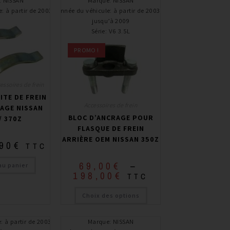
:
NISSAN
Marque
:
NISSAN
e
:
à partir de 2003
Année du véhicule
:
à partir de 2003 /
jusqu’à 2009
Série
:
V6 3.5L
PROMO !
essoires de frein
ITE DE FREIN
Accessoires de frein
AGE NISSAN
BLOC D’ANCRAGE POUR
/ 370Z
FLASQUE DE FREIN
ARRIÈRE OEM NISSAN 350Z
,90
€
TTC
69,00
€
–
au panier
198,00
€
TTC
Choix des options
e
:
à partir de 2003,
Marque
:
NISSAN