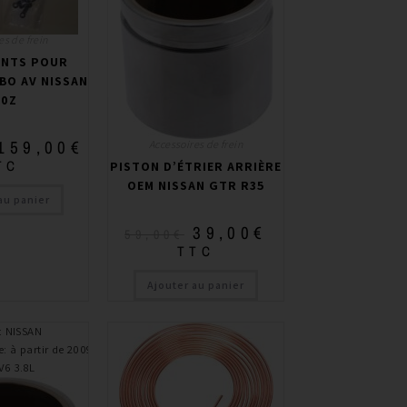
es de frein
OINTS POUR
BO AV NISSAN
50Z
159,00
€
Accessoires de frein
TC
PISTON D’ÉTRIER ARRIÈRE
OEM NISSAN GTR R35
au panier
39,00
€
59,00
€
TTC
Ajouter au panier
:
NISSAN
e
:
à partir de 2009
V6 3.8L