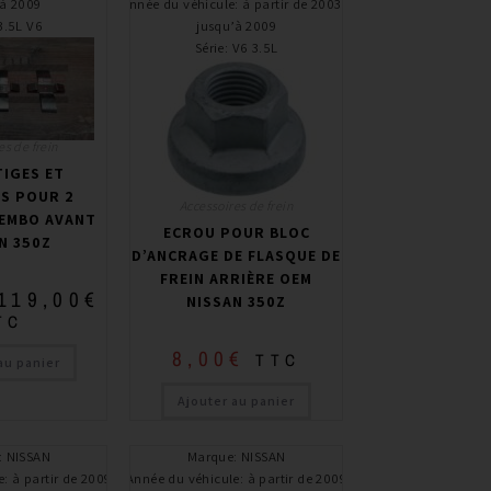
’à 2009
Année du véhicule
:
à partir de 2003 /
3.5L V6
jusqu’à 2009
Série
:
V6 3.5L
es de frein
TIGES ET
S POUR 2
Accessoires de frein
REMBO AVANT
ECROU POUR BLOC
N 350Z
D’ANCRAGE DE FLASQUE DE
FREIN ARRIÈRE OEM
119,00
€
NISSAN 350Z
TC
8,00
€
TTC
au panier
Ajouter au panier
:
NISSAN
Marque
:
NISSAN
e
:
à partir de 2009
Année du véhicule
:
à partir de 2009