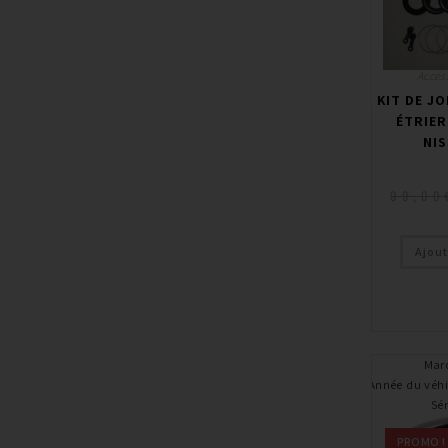
Access
KIT DE J
ÉTRIER
NIS
99,00
Ajout
Mar
Année du véhi
Sér
PROMO !