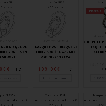
squ’à 2009
jusqu’à 2009
Série
:
ie
:
V6 3.5L
Série
:
V6 3.5L
PROMO !
Accessoir
oires de frein
Accessoires de frein
GOUPILLE P
POUR DISQUE DE
FLASQUE POUR DISQUE DE
PLAQUETT
IÈRE DROIT OEM
FREIN ARRIÈRE GAUCHE
AKEBO
SAN 350Z
OEM NISSAN 350Z
15,00
€
,00
€
199,00
€
T
TTC
TTC
Ajouter 
er au panier
Ajouter au panier
que
:
NISSAN
Marque
:
NISSAN
Marque
:
cule
:
à partir de 2009
Année du véhicule
:
à partir de 2009
Année du véhicul
ie
:
V6 3.8L
Série
:
V6 3.8L
Série
: