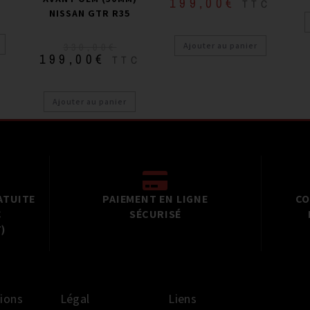
199,00
€
TTC
NISSAN GTR R35
Ajouter au panier
330,00
€
199,00
€
TTC
Ajouter au panier
ATUITE
PAIEMENT EN LIGNE
CO
C
SÉCURISÉ
)
ions
Légal
Liens