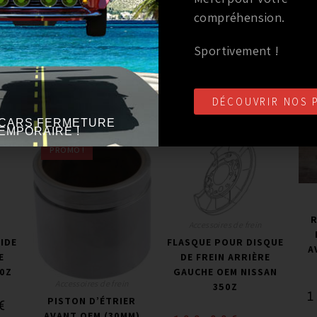
compréhension.
Sportivement !
Marque
:
NISSAN
Marque
:
NISSAN
Anné
ir de
Année du véhicule
:
à partir de
Année du véhicule
:
à partir de
DÉCOUVRIR NOS 
2009
2003 / jusqu’à 2009
CARS FERMETURE
Série
:
V6 3.8L
Série
:
V6 3.5L
EMPORAIRE !
PROMO !
Accessoires de frein
IDE
FLASQUE POUR DISQUE
A
E
DE FREIN ARRIÈRE
70Z
GAUCHE OEM NISSAN
Accessoires de frein
350Z
1
PISTON D’ÉTRIER
€
AVANT OEM (30MM)