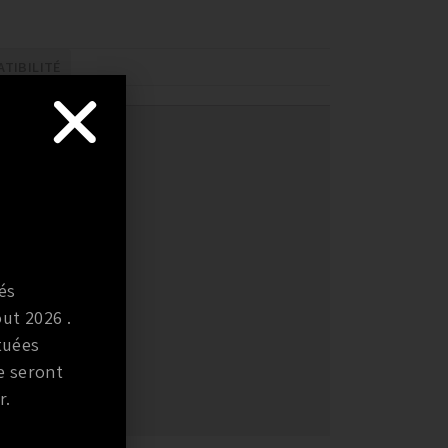
TIBILITÉ
és
ut 2026 .
tuées
e seront
r.