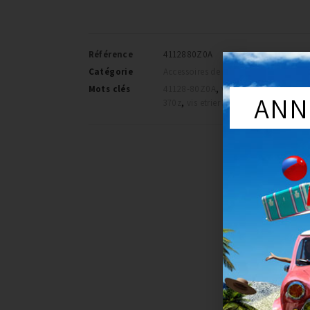
Référence
4112880Z0A
Catégorie
Accessoires de frein
Mots clés
41128-80Z0A
,
vis 370z
,
vis de purge
ANN
370z
,
vis etrier 370z