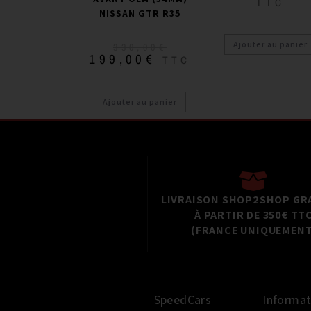
TTC
NISSAN GTR R35
Ajouter au panier
330,00
€
199,00
€
TTC
Ajouter au panier
LIVRAISON SHOP2SHOP GR
À PARTIR DE 350€ TT
(FRANCE UNIQUEMENT
SpeedCars
Informat