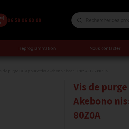
06 58 06 80 98
Reprogrammation
Nous contacter
is de purge OEM pour etrier Akebono nissan 370z 41128-80Z0A
Vis de purge
Akebono nis
80Z0A