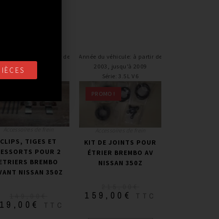
e du véhicule
:
à partir de
Année du véhicule
:
à partir de
2003, jusqu’à 2009
2003, jusqu’à 2009
PIÈCES
Série
:
3.5L V6
Série
:
3.5L V6
PROMO !
PROMO !
Accessoires de frein
Accessoires de frein
CLIPS, TIGES ET
KIT DE JOINTS POUR
RESSORTS POUR 2
ÉTRIER BREMBO AV
ETRIERS BREMBO
NISSAN 350Z
VANT NISSAN 350Z
215,00
€
159,00
€
TTC
149,00
€
19,00
€
TTC