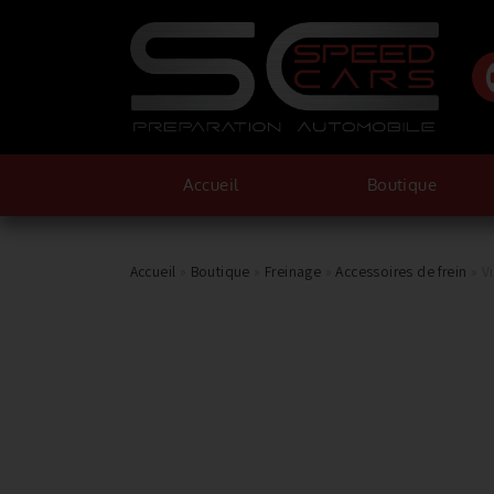
Accueil
Boutique
Accueil
»
Boutique
»
Freinage
»
Accessoires de frein
»
V