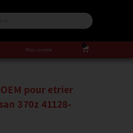
0
Mon compte
 OEM pour etrier
san 370z 41128-