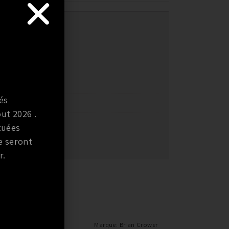
ÈLE
és
ut 2026 .
ÈLE
tuées
e seront
r.
Marque
:
CP pistons
Marque
:
Brian Crower