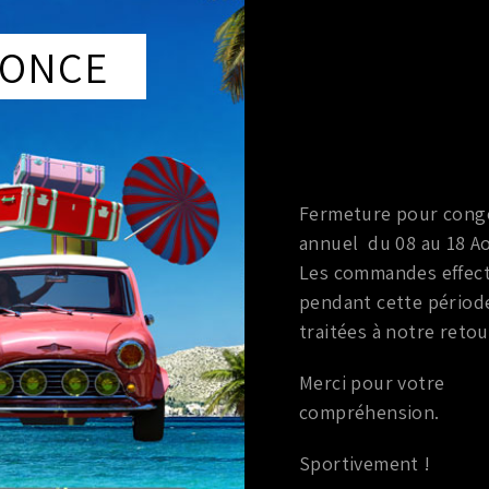
ONCE
v6
VÉHICULES COMPATIBLES
Voici la liste des véhicules compatibles avec cet article :
MARQUE
MOD
Fermeture pour cong
Nissan
350z
annuel du 08 au 18 Ao
MARQUE
MOD
Les commandes effec
pendant cette périod
traitées à notre retou
Merci pour votre
compréhension.
Sportivement !
r
Marque
:
HKS
Marque
:
Brian Crower