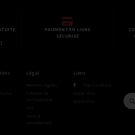
ATUITE
PAIEMENT EN LIGNE
CO
C
SÉCURISÉ
)
ions
Légal
Liens
Mentions légales
Page Facebook
écurisé
Politique de
Nissan 350z
confidentialité
Nissan 370z
CGV
Gérer le
consentement