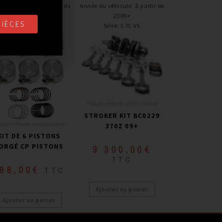
e du véhicule
:
à partir de
Année du véhicule
:
à partir de
2003 - 2006
2009+
PIÈCES
Série
:
3.5 V6 VQ35DE
Série
:
3.7L V6
Pièces interne performance
STROKER KIT BC0229
èces interne performance
370Z 09+
KIT DE 6 PISTONS
ORGÉ CP PISTONS
9 300,00
€
TTC
98,00
€
TTC
Ajouter au panier
Ajouter au panier