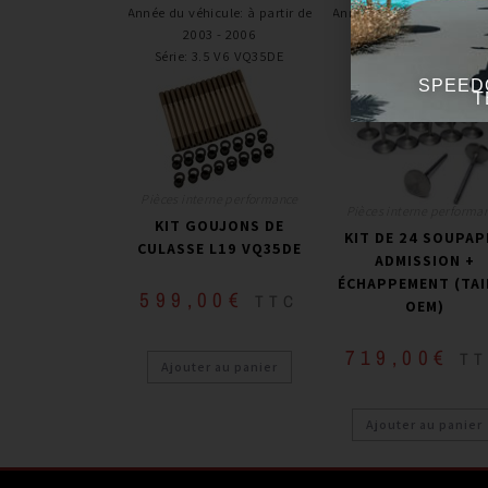
Année du véhicule
:
à partir de
Année du véhicule
:
à part
2003 - 2006
2003 - 2008
Série
:
3.5 V6 VQ35DE
Série
:
3.5 V6 VQ35D
SPEED
T
Pièces interne performance
Pièces interne performa
KIT GOUJONS DE
KIT DE 24 SOUPAP
CULASSE L19 VQ35DE
ADMISSION +
ÉCHAPPEMENT (TAI
599,00
€
TTC
OEM)
719,00
€
T
Ajouter au panier
Ajouter au panier