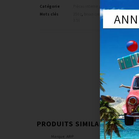
Catégorie
Pièces interne performance
ANN
Mots clés
350z
,
brian crower
,
moteur
,
nissan
,
3.5l
PRODUITS SIMILAIRES
Marque
:
ARP
Marque
:
Brian Crowe