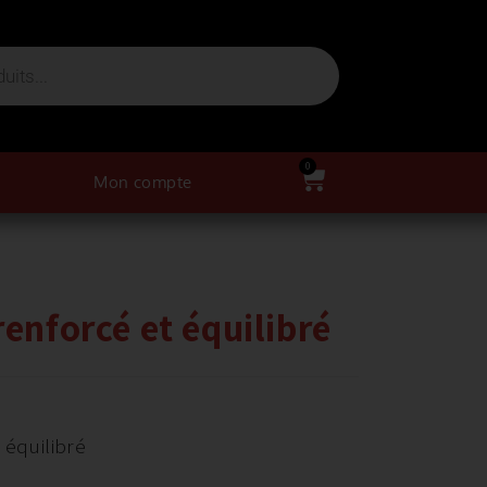
0
Mon compte
renforcé et équilibré
 équilibré