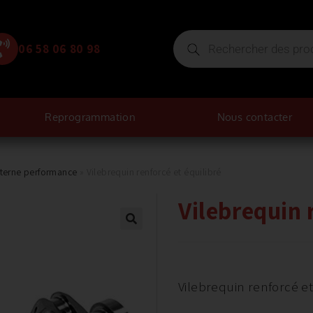
06 58 06 80 98
Reprogrammation
Nous contacter
nterne performance
»
Vilebrequin renforcé et équilibré
Vilebrequin 
Vilebrequin renforcé et