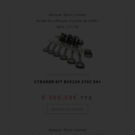
Marque
:
Brian Crower
Année du véhicule
:
à partir de 2009+
Série
:
3.7L V6
Pièces interne performance
STROKER KIT BC0229 370Z 09+
9 300,00
€
TTC
Ajouter au panier
Marque
:
Brian Crower