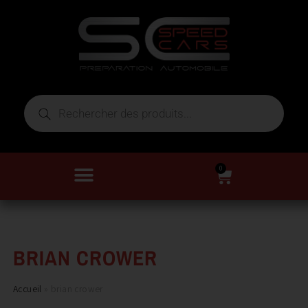
0
BRIAN CROWER
Accueil
»
brian crower