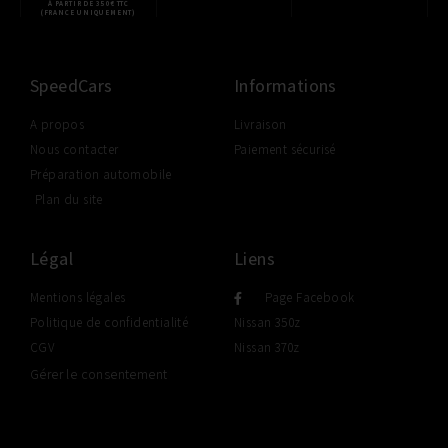
À PARTIR DE 350€ TTC
(FRANCE UNIQUEMENT)
SpeedCars
Informations
A propos
Livraison
Nous contacter
Paiement sécurisé
Préparation automobile
Plan du site
Légal
Liens
Mentions légales
Page Facebook
Politique de confidentialité
Nissan 350z
CGV
Nissan 370z
Gérer le consentement