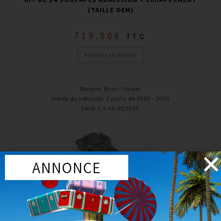
(TAILLE OEM)
719,00
€
TTC
Ajouter au panier
Marque
:
Brian Crower
Année du véhicule
:
à partir de 2003 - 2006
Série
:
3.5 V6 VQ35DE
ANNONCE
Pièces interne performance
KIT DE 6 BIELLES FORGÉ BC6228