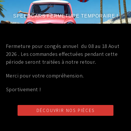
1 258,00
€
TTC
SPEEDCARS FERMETURE TEMPORAIRE !
Ajouter au panier
Marque
:
Brian Crower
Fermeture pour congés annuel du 08 au 18 Aout
Année du véhicule
:
à partir de 2003 - 2006
2026 . Les commandes effectuées pendant cette
Série
:
3.5 V6 VQ35DE
période seront traitées à notre retour.
Merci pour votre compréhension.
Sportivement !
Pièces interne performance
DÉCOUVRIR NOS PIÈCES
KIT DE 6 BIELLES FORGÉ BC6229
889,00
€
TTC