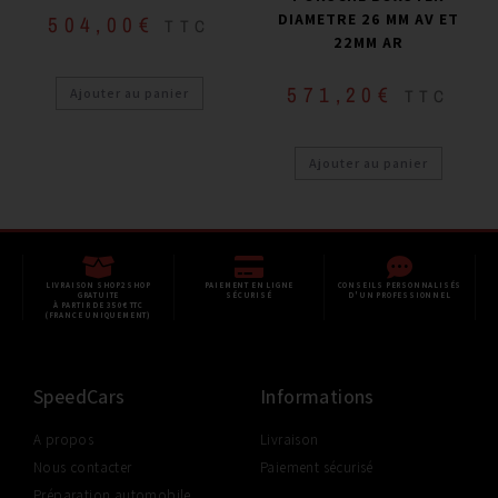
DIAMETRE 26 MM AV ET
504,00
€
TTC
22MM AR
571,20
€
Ajouter au panier
TTC
Ajouter au panier
LIVRAISON SHOP2SHOP
PAIEMENT EN LIGNE
CONSEILS PERSONNALISÉS
GRATUITE
SÉCURISÉ
D'UN PROFESSIONNEL
À PARTIR DE 350€ TTC
(FRANCE UNIQUEMENT)
SpeedCars
Informations
A propos
Livraison
Nous contacter
Paiement sécurisé
Préparation automobile