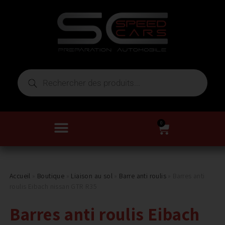
0
Accueil
»
Boutique
»
Liaison au sol
»
Barre anti roulis
»
Barres anti
roulis Eibach nissan GTR R35
Barres anti roulis Eibach