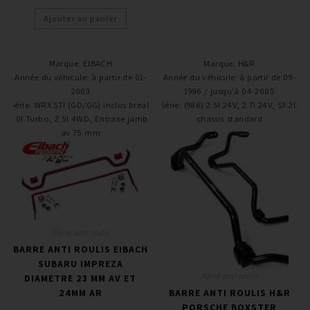
Ajouter au panier
Marque
:
EIBACH
Marque
:
H&R
Année du véhicule
:
à partir de 01-
Année du véhicule
:
à partir de 09-
2003
1996 / jusqu'à 04-2005
Série
:
WRX STI (GD/GG) inclus break
Série
:
(986) 2.5l 24V, 2.7l 24V, S3.2l,
2.0l Turbo, 2.5l 4WD, Entraxe jambe
chassis standard
av 75 mm
Barre anti roulis
BARRE ANTI ROULIS EIBACH
SUBARU IMPREZA
Barre anti roulis
DIAMETRE 23 MM AV ET
24MM AR
BARRE ANTI ROULIS H&R
PORSCHE BOXSTER