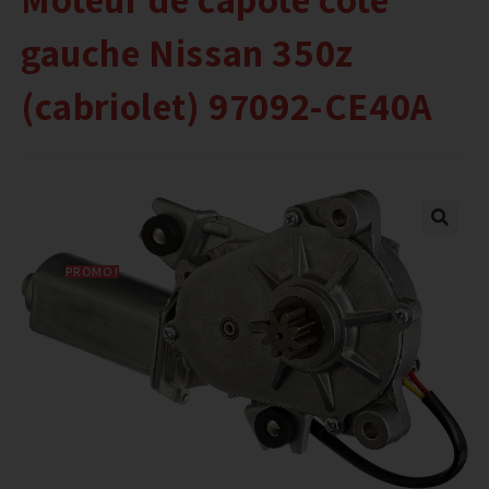
gauche Nissan 350z
(cabriolet) 97092-CE40A
PROMO !