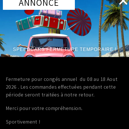
ANNONCE
Compatible tous modèles.
VOUS AIMEREZ PEUT-ÊTRE AUSSI…
SPEEDCARS FERMETURE TEMPORAIRE !
Marque
:
JDM
Année du véhicule
:
à partir de 2003
Série
:
V6 3.5L
Fermeture pour congés annuel du 08 au 18 Aout
2026 . Les commandes effectuées pendant cette
période seront traitées à notre retour.
Merci pour votre compréhension.
Accessoires interieur
Sportivement !
MOTEUR DE VERROUILLAGE