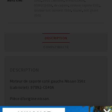
Mots clés
350z
,
350z cabriolet
,
97092-CE40A
,
97092CE40A
,
de capote
,
moteur capote 350z
,
moteur toit ouvrant 350z
,
nissan
,
toit pliant
350z
DESCRIPTION
COMPATIBILITÉ
DESCRIPTION
Moteur de capote coté gauche Nissan 350z
(cabriolet) 97092-CE40A
Pièce d’origine nissan.
Montage plug and play.