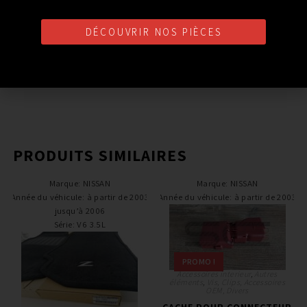
DE TOIT OUVRANT NISSAN
350Z 90552-CE40A
DÉCOUVRIR NOS PIÈCES
850,00
€
TTC
Ajouter au panier
PRODUITS SIMILAIRES
Marque
:
NISSAN
Marque
:
NISSAN
Année du véhicule
:
à partir de 2003
Année du véhicule
:
à partir de 2003
jusqu’à 2006
Série
:
V6 3.5L
PROMO !
Accessoires interieur
,
Autres
éléments
,
Vis, Clips, Accessoires
OEM, Divers
CACHE POUR CONNECTEUR