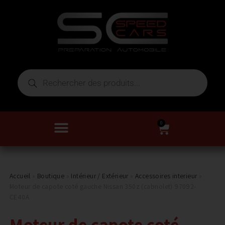
0
Accueil
»
Boutique
»
Intérieur / Extérieur
»
Accessoires interieur
»
Moteur de capote coté gauche Nissan 350z (cabriolet) 97092-
CE40A
Moteur de capote coté