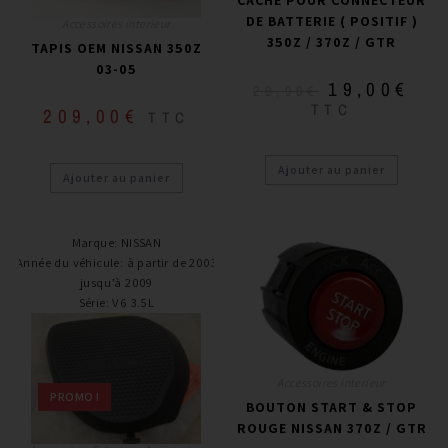
DE BATTERIE ( POSITIF )
Accessoires interieur
350Z / 370Z / GTR
TAPIS OEM NISSAN 350Z
03-05
19,00
€
20,90
€
TTC
209,00
€
TTC
Ajouter au panier
Ajouter au panier
Marque
:
NISSAN
Année du véhicule
:
à partir de 2003
jusqu’à 2009
Série
:
V6 3.5L
Accessoires interieur
PROMO !
BOUTON START & STOP
ROUGE NISSAN 370Z / GTR