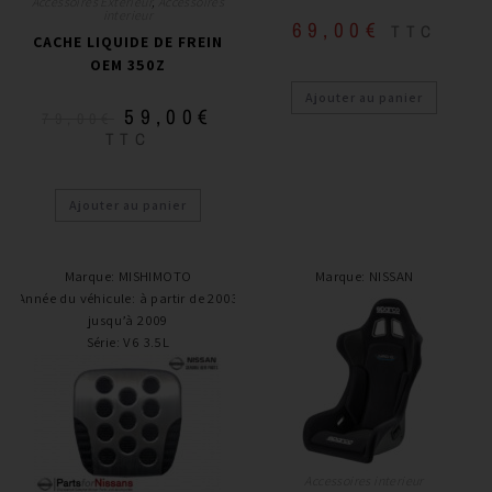
Accessoires Exterieur
,
Accessoires
interieur
69,00
€
TTC
CACHE LIQUIDE DE FREIN
OEM 350Z
Ajouter au panier
59,00
€
79,00
€
TTC
Ajouter au panier
Marque
:
MISHIMOTO
Marque
:
NISSAN
Année du véhicule
:
à partir de 2003
jusqu’à 2009
Série
:
V6 3.5L
Accessoires interieur