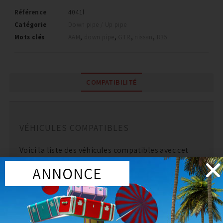
Référence
4041l
Catégorie
Down pipe / Up pipe
Mots clés
AAM
,
down pipe
,
GTR
,
nissan
,
R35
COMPATIBILITÉ
VÉHICULES COMPATIBLES
Voici la liste des véhicules compatibles avec cet
article :
ANNONCE
MARQUE
MODÈLE
Nissan
GTR
MARQUE
MODÈLE