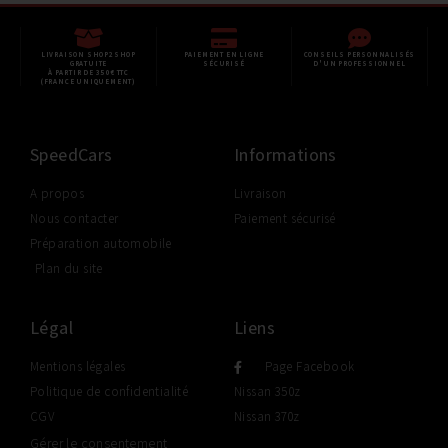
LIVRAISON SHOP2SHOP
PAIEMENT EN LIGNE
CONSEILS PERSONNALISÉS
GRATUITE
SÉCURISÉ
D'UN PROFESSIONNEL
À PARTIR DE 350€ TTC
(FRANCE UNIQUEMENT)
SpeedCars
Informations
A propos
Livraison
Nous contacter
Paiement sécurisé
Préparation automobile
Plan du site
Légal
Liens
Mentions légales
Page Facebook
Politique de confidentialité
Nissan 350z
CGV
Nissan 370z
Gérer le consentement