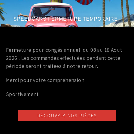
SPEEDCARS FERMETURE TEMPORAIRE !
PRODUITS SIMILAIRES
Fermeture pour congés annuel du 08 au 18 Aout
2026 . Les commandes effectuées pendant cette
Marque
:
Circuit Sport
Marque
:
MILLTEK
Année du véhicule
:
à partir de 2012
Année du véhicule
:
à partir de 2006
période seront traitées à notre retour.
Série
:
2.0T
Série
:
Mk2 2.0l TFSi 2WD
Merci pour votre compréhension.
Sportivement !
Down pipe / Up pipe
DESCENTE DE TURBO
MILLTEK AUDI TT
DÉCOUVRIR NOS PIÈCES
1 198,00
€
TTC
Down pipe / Up pipe
OVERPIPE 2.5″ CS