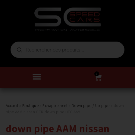
0
Accueil
»
Boutique
»
Echappement
»
Down pipe / Up pipe
»
down
pipe AAM nissan GTR down pipe HFC AAM
down pipe AAM nissan