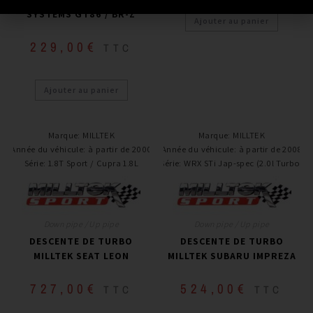
SYSTEMS GT86 / BR-Z
Ajouter au panier
229,00
€
TTC
Ajouter au panier
Marque
:
MILLTEK
Marque
:
MILLTEK
Année du véhicule
:
à partir de 2000
Année du véhicule
:
à partir de 2008
Série
:
1.8T Sport / Cupra 1.8L
Série
:
WRX STi Jap-spec (2.0l Turbo)
Down pipe / Up pipe
Down pipe / Up pipe
DESCENTE DE TURBO
DESCENTE DE TURBO
MILLTEK SEAT LEON
MILLTEK SUBARU IMPREZA
727,00
€
524,00
€
TTC
TTC