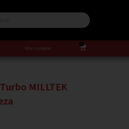
0
Mon compte
 Turbo MILLTEK
eza