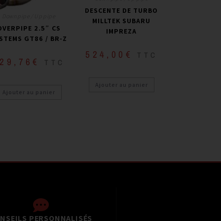
DESCENTE DE TURBO
Down pipe / Up pipe
MILLTEK SUBARU
OVERPIPE 2.5″ CS
IMPREZA
STEMS GT86 / BR-Z
524,00
€
TTC
29,76
€
TTC
Ajouter au panier
Ajouter au panier
NSEILS PERSONNALISÉS