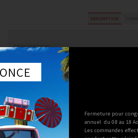
DESCRIPTION
COMPA
DESCRIPTION
Les échappements Milltek Sport sont de véritables éch
ONCE
gain sensible de puissance avec une sonorité impression
Gain sensible de puissance.
Meilleure réponse a la pédale.
Fabrication de qualité irréprochable.
Inox de qualité aviation.
Systemes basse pression pour un maximum de performa
Fermeture pour cong
Constante évolution de la gamme et amélioration des s
annuel du 08 au 18 Ao
Les échappements Milltek sont produits en acier inoxyda
Les commandes effec
304.Ce matériel est antimagnétique (Ce qui n est pas le c
susceptible a la décoloration. Cette qualité d’ acier in