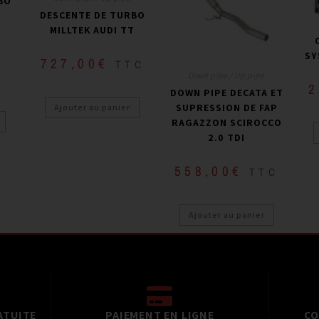
BO
DESCENTE DE TURBO
U
MILLTEK AUDI TT
SY
727,00
€
€
TTC
Down pipe / Up pipe
2
DOWN PIPE DECATA ET
SUPRESSION DE FAP
Ajouter au panier
RAGAZZON SCIROCCO
2.0 TDI
558,00
€
TTC
Ajouter au panier
ATUITE
PAIEMENT EN LIGNE
CO