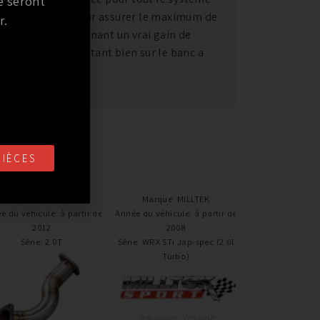
e seront
ek est augmenté pour assurer le maximum de
r.
échappements amenant un vrai gain de
meilleur test restant bien sur le banc a
mance.
PIÈCES
Marque
:
Circuit Sport
Marque
:
MILLTEK
e du véhicule
:
à partir de
Année du véhicule
:
à partir de
2012
2008
Série
:
2.0T
Série
:
WRX STi Jap-spec (2.0l
Turbo)
Down pipe / Up pipe