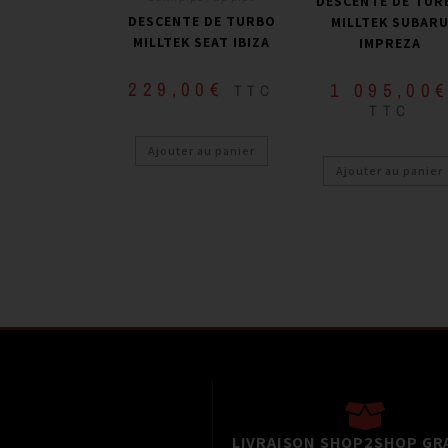
DESCENTE DE TUR
DESCENTE DE TURBO
MILLTEK SUBAR
MILLTEK SEAT IBIZA
IMPREZA
229,00
€
1 095,00
TTC
TTC
Ajouter au panier
Ajouter au panier
LIVRAISON SHOP2SHOP GR