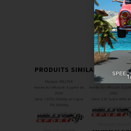
PRODUITS SIMILAIRES
SPEED
T
Marque
:
MILLTEK
Marque
:
MILLTEK
Année du véhicule
:
à partir de
Année du véhicule
:
à part
2003
2001
Série
:
1.9TDi 130bhp et Cupra
Série
:
2.0l Turbo WRX et
TDi 160bhp
Down pipe / Up pipe
Down pipe / Up pipe