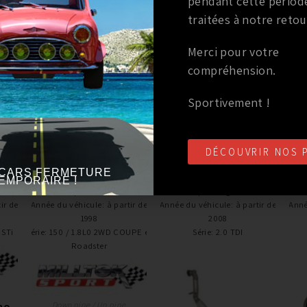
pendant cette périod
ainsi que le silencieux.Le diametre des systemes Millt
traitées à notre retou
performance sans perte de couple.Milltek produit des 
performance contrairement a beaucoup de fabricants. Le 
Merci pour votre
rouleaux qui nous donne une vraie indication de perfor
compréhension.
Sportivement !
DÉCOUVRIR NOS 
CARS FERMETURE
EMPORAIRE !
Marque
:
MILLTEK
Marque
:
Ragazzon
ir de
Année du véhicule
:
à partir de
Année du véhicule
:
à partir de
Anné
1998
2008
 STi
Série
:
150 / 1.8L0 2WD COUPE et
Série
:
2.0 TDI
Roadster
Down pipe / Up pipe