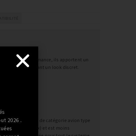
TIBILITÉ
appements performance, ils apportent un
nante, tout en ayant un look discret.
nce.
és
ystemes existants.
ut 2026 .
ble haute qualité de catégorie avion type
tuées
as de tous les inox) et est moins
oxydable est employée pour tout le systeme