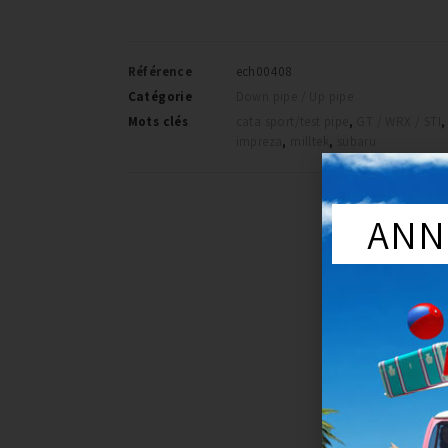
Référence
ech00408
Catégorie
Down pipe / Up pipe
Mots clés
cata sport/test pipe
,
GT / WRX / STI
,
impreza
,
milltek
,
subaru
ANN