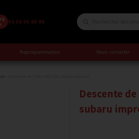
06 58 06 80 98
Reprogrammation
Nous contacter
ipe
»
Descente de Turbo MILLTEK subaru impreza
Descente de
subaru impr