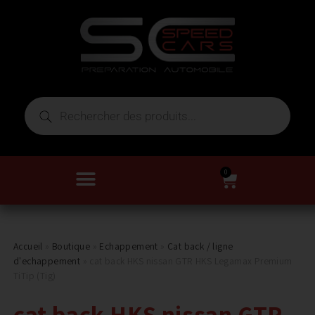
0
Accueil
»
Boutique
»
Echappement
»
Cat back / ligne
d'echappement
»
cat back HKS nissan GTR HKS Legamax Premium
TiTip (Tig)
cat back HKS nissan GTR