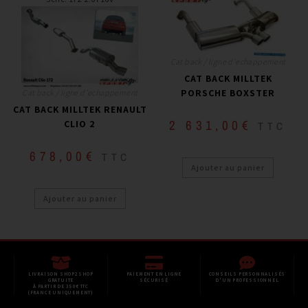
Cat back / ligne d'echappement
CAT BACK MILLTEK
PORSCHE BOXSTER
Cat back / ligne d'echappement
CAT BACK MILLTEK RENAULT
2 631,00
€
CLIO 2
TTC
678,00
€
TTC
Ajouter au panier
Ajouter au panier
LIVRAISON SHOP2SHOP
PAIEMENT EN LIGNE
CONSEILS PERSONNALISÉS
GRATUITE
SÉCURISÉ
D'UN PROFESSIONNEL
À PARTIR DE 350€ TTC
(FRANCE UNIQUEMENT)