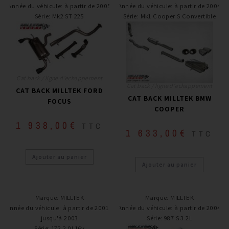
Année du véhicule
:
à partir de 2005
Année du véhicule
:
à partir de 2004
Série
:
Mk2 ST 225
Série
:
Mk1 Cooper S Convertible
Cat back / ligne d'echappement
Cat back / ligne d'echappement
CAT BACK MILLTEK FORD
CAT BACK MILLTEK BMW
FOCUS
COOPER
1 938,00
€
TTC
1 633,00
€
TTC
Ajouter au panier
Ajouter au panier
Marque
:
MILLTEK
Marque
:
MILLTEK
Année du véhicule
:
à partir de 2001 /
Année du véhicule
:
à partir de 2004
jusqu'à 2003
Série
:
987 S 3.2L
Série
:
172 2.0l 16v