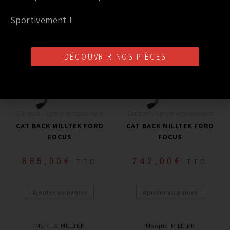
PRODUITS SIMILAIRES
Sportivement !
Marque
:
MILLTEK
Marque
:
MILLTEK
Année du véhicule
:
à partir de 2005
Année du véhicule
:
à partir de 2005
Série
:
Mk2 ST 225
Série
:
Mk2 ST 225
DÉCOUVRIR NOS PIÈCES
Cat back / ligne d'echappement
Cat back / ligne d'echappement
CAT BACK MILLTEK FORD
CAT BACK MILLTEK FORD
FOCUS
FOCUS
685,00
€
742,00
€
TTC
TTC
Ajouter au panier
Ajouter au panier
Marque
:
MILLTEK
Marque
:
MILLTEK