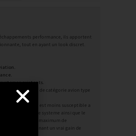
 échappements performance, ils apportent
ionnante, tout en ayant un look discret.
viation.
mance.
 systemes existants.
ble haute qualité de catégorie avion type
e tous les inox) et est moins susceptible a
ployée pour tout le systeme ainsi que le
nté pour assurer le maximum de
échappements amenant un vrai gain de