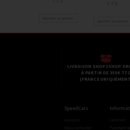
TTC
TTC
Ajouter au panier
Ajouter au panier
LIVRAISON SHOP2SHOP GR
À PARTIR DE 350€ TT
(FRANCE UNIQUEMENT
SpeedCars
Informat
A propos
Livraison
Nous contacter
Paiement s