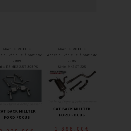
Marque
:
MILLTEK
Marque
:
MILLTEK
e du véhicule
:
à partir de
Année du véhicule
:
à partir de
2009
2005
rie
:
RS MK2 2.5T 305PS
Série
:
Mk2 ST 225
Cat back / ligne d'echappement
back / ligne d'echappement
CAT BACK MILLTEK
CAT BACK MILLTEK
FORD FOCUS
FORD FOCUS
1 898,00
€
2 039,00
€