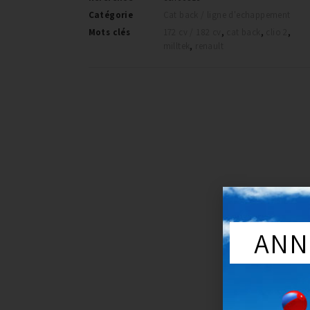
Catégorie
Cat back / ligne d'echappement
Mots clés
172 cv / 182 cv
,
cat back
,
clio 2
,
milltek
,
renault
ANN