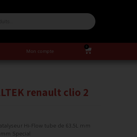
0
Mon compte
LTEK renault clio 2
atalyseur Hi-Flow tube de 63.5L mm
.2mm Special