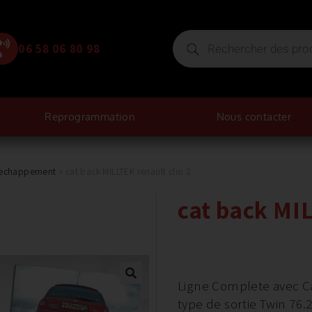
06 58 06 80 98
Reprogrammation
Nous contacter
d'echappement
»
cat back MILLTEK renault clio 2
cat back MIL
Ligne Complete avec C
type de sortie Twin 76