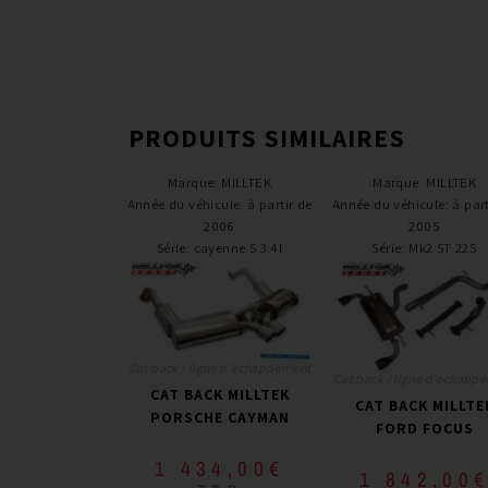
PRODUITS SIMILAIRES
Marque
:
MILLTEK
Marque
:
MILLTEK
Année du véhicule
:
à partir de
Année du véhicule
:
à part
2006
2005
Série
:
cayenne S 3.4l
Série
:
Mk2 ST 225
Cat back / ligne d'echappement
Cat back / ligne d'echapp
CAT BACK MILLTEK
CAT BACK MILLTE
PORSCHE CAYMAN
FORD FOCUS
1 434,00
€
1 842,00