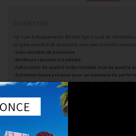
DESCRIPTION
<p >Les échappements Milltek Sport sont de véritables
un gain sensible de puissance avec une sonorité impress
-Gain sensible de puissance
-Meilleure réponse a la pédale.
-Fabrication de qualité irréprochable.Inox de qualité a
-Systemes basse pression pour un maximum de perfor
-Constante évolution de la gamme et amélioration des
Les échappements Milltek sont produits en acier inoxyda
304.
ONCE
Ce matériel est antimagnétique (Ce qui n est pas le cas d
la décoloration. Cette qualité d’ acier inoxydable est em
silencieux.Le diametre des systemes Milltek est augme
performance sans perte de couple.Milltek produit des 
performance contrairement a beaucoup de fabricants.