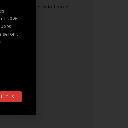
nous donne une vraie indication de
és
ut 2026 .
tuées
e seront
r.
PIÈCES