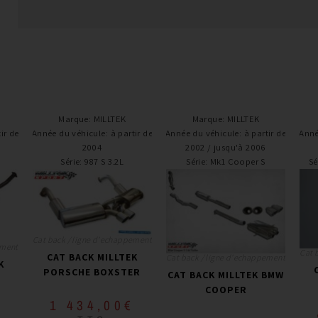
Marque
:
MILLTEK
Marque
:
MILLTEK
ir de
Année du véhicule
:
à partir de
Année du véhicule
:
à partir de
Anné
2004
2002 / jusqu'à 2006
Série
:
987 S 3.2L
Série
:
Mk1 Cooper S
Sé
Cat back / ligne d'echappement
ement
Cat 
CAT BACK MILLTEK
Cat back / ligne d'echappement
K
PORSCHE BOXSTER
CAT BACK MILLTEK BMW
COOPER
1 434,00
€
€