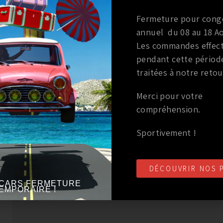
Le meilleur test restant bien sur le banc a rouleaux qui 
Fermeture pour cong
performance.
annuel du 08 au 18 Ao
Les commandes effec
pendant cette périod
traitées à notre retou
Merci pour votre
compréhension.
Sportivement !
DÉCOUVRIR NOS 
CARS FERMETURE
EMPORAIRE !