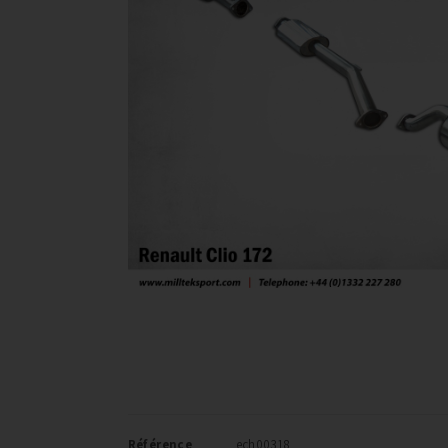
Référence
ech00318