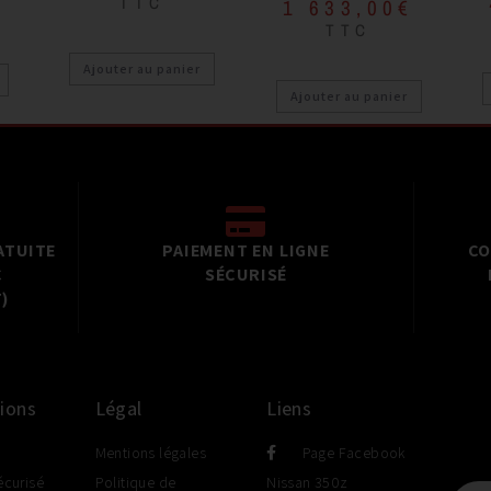
TTC
1 633,00
€
TTC
Ajouter au panier
Ajouter au panier
ATUITE
PAIEMENT EN LIGNE
CO
C
SÉCURISÉ
)
ions
Légal
Liens
Mentions légales
Page Facebook
écurisé
Politique de
Nissan 350z