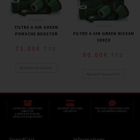
Filtre à air
Filtre à air
FILTRE A AIR GREEN
FILTRE A AIR GREEN NISSAN
PORSCHE BOXSTER
300ZX
71,00
€
TTC
60,00
€
TTC
Ajouter au panier
Ajouter au panier
LIVRAISON SHOP2SHOP
PAIEMENT EN LIGNE
CONSEILS PERSONNALISÉS
GRATUITE
SÉCURISÉ
D'UN PROFESSIONNEL
À PARTIR DE 350€ TTC
(FRANCE UNIQUEMENT)
SpeedCars
Informations