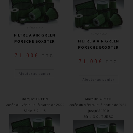
Filtre à air
Filtre à air
FILTRE A AIR GREEN
FILTRE A AIR GREEN
PORSCHE BOXSTER
PORSCHE BOXSTER
71,00
€
TTC
71,00
€
TTC
Ajouter au panier
Ajouter au panier
Marque
:
GREEN
Marque
:
GREEN
Année du véhicule
:
à partir de 2002
Année du véhicule
:
à partir de 1984 /
Série
:
3.2L i S
jusqu’à 1990
Série
:
3.0L TURBO