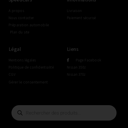
A propos
Livraison
Nous contacter
Paiement sécurisé
Préparation automobile
Plan du site
Légal
Liens
Mentions légales
Page Facebook
Politique de confidentialité
Nissan 350z
CGV
Nissan 370z
Gérer le consentement