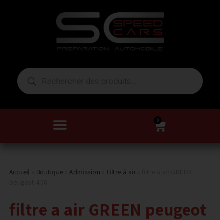
0
Accueil
»
Boutique
»
Admission
»
Filtre à air
»
filtre a air GREEN
peugeot 406
filtre a air GREEN peugeot