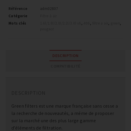
Référence
adm02807
Catégorie
Filtre à air
Mots clés
1.6l/1.8l/2.0l/2.2l/3.0l v6
,
406
,
filtre a air
,
green
,
peugeot
DESCRIPTION
COMPATIBILITÉ
DESCRIPTION
Green filters est une marque française sans cesse a
la recherche de nouveautés, a méme de proposer
sur la marché une des plus large gamme
d’éléments de filtration.