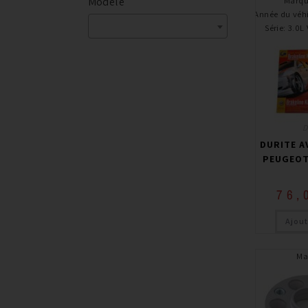
Modèle
Marq
Année du véh
Série
:
3.0L
D
DURITE A
PEUGEOT
76,
Ajout
Ma