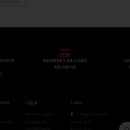
er au panier
ATUITE
PAIEMENT EN LIGNE
CO
C
SÉCURISÉ
)
ions
Légal
Liens
Mentions légales
Page Facebook
écurisé
Politique de
Nissan 350z
confidentialité
Nissan 370z