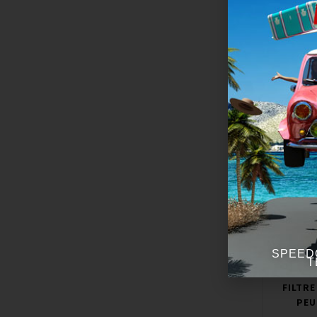
FILTRE
PEU
64,
Ajout
Mar
Année du véhi
ju
Séri
SPEED
T
F
FILTRE
PEU