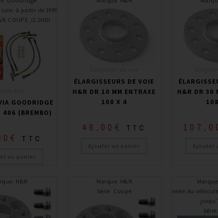
ue
:
Goodridge
Marque
:
H&R
Marqu
icule
:
à partir de 1999
 V6 COUPE /2.2HDI
Elargisseur de voie
Elargisse
ÉLARGISSEURS DE VOIE
ÉLARGISSE
urite avia
H&R DR 10 MM ENTRAXE
H&R DR 30
108 X 4
108
VIA GOODRIDGE
 406 (BREMBO)
46,00
€
107,0
TTC
00
€
TTC
Ajouter au panier
Ajouter 
er au panier
rque
:
H&R
Marque
:
H&R
Marque
Série
:
Coupé
Année du véhicul
jusqu
Série