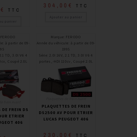
304,00
€
TTC
0
€
TTC
Ajouter au panier
au panier
:
FERODO
Marque
:
FERODO
le
:
à partir de 09-
Année du véhicule
:
à partir de 09-
995
1995
2.1 TD, 3.0I V6 4
Série
:
2.0I 16V, 2.1 TD, 3.0I V6 4
10cv, Coupé 2.0L
portes ,-HDI 110cv, Coupé 2.0L
Plaquettes de frein Avant
e frein Avant
PLAQUETTES DE FREIN
 DE FREIN DS
DS2500 AV POUR ETRIER
OUR ETRIER
LUCAS PEUGEOT 406
UGEOT 406
230,00
€
TTC