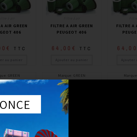
iltre à air
Filtre à air
Filtr
 A AIR GREEN
FILTRE A AIR GREEN
FILTRE A
GEOT 406
PEUGEOT 406
PEUGE
00
€
64,00
€
64,0
TTC
TTC
er au panier
Ajouter au panier
Ajouter 
que
:
GREEN
Marque
:
GREEN
Marque
cule
:
à partir de 2000 /
Année du véhicule
:
à partir de 2002 /
Année du véhicul
squ’à 2004
jusqu’à 2004
jusqu
e
:
2.0L i 16V
Série
:
2.0L i 16V HPI
Série
:
2.0
ONCE
iltre à air
Filtre à air
Filtr