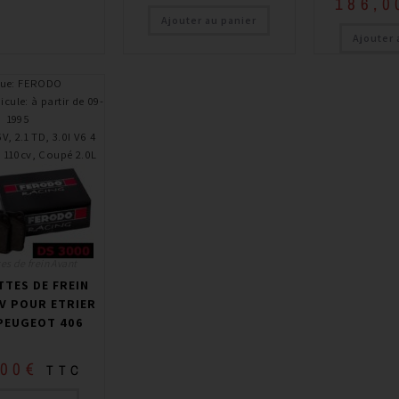
186,0
Ajouter au panier
Ajouter 
ue
:
FERODO
icule
:
à partir de 09-
1995
6V, 2.1 TD, 3.0I V6 4
I 110cv, Coupé 2.0L
es de frein Avant
TES DE FREIN
V POUR ETRIER
PEUGEOT 406
,00
€
TTC