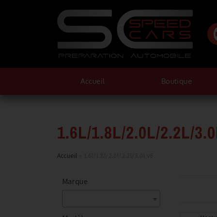
Accueil
Boutique
1.6L/1.8L/2.0L/2.2L/3.
Accueil
»
1.6l/1.8l/2.0l/2.2l/3.0l v6
Marque