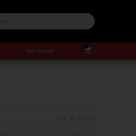
0
Mon compte
VOIR :
50
100
TOUS