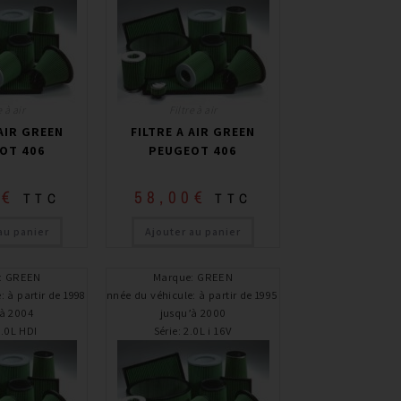
e à air
Filtre à air
 AIR GREEN
FILTRE A AIR GREEN
OT 406
PEUGEOT 406
0
€
58,00
€
TTC
TTC
au panier
Ajouter au panier
:
GREEN
Marque
:
GREEN
e
:
à partir de 1998 /
Année du véhicule
:
à partir de 1995 /
’à 2004
jusqu’à 2000
2.0L HDI
Série
:
2.0L i 16V