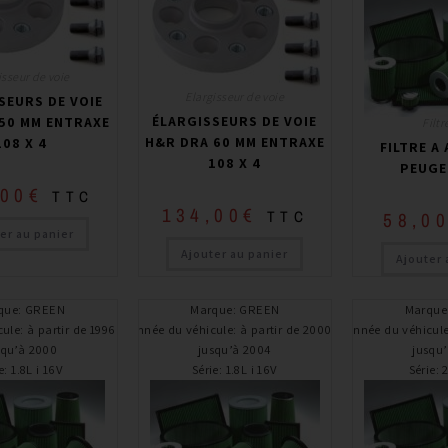
isseur de voie
Elargisseur de voie
SEURS DE VOIE
ÉLARGISSEURS DE VOIE
50 MM ENTRAXE
Filtr
H&R DRA 60 MM ENTRAXE
108 X 4
FILTRE A
108 X 4
PEUGE
,00
€
TTC
134,00
€
TTC
58,0
er au panier
Ajouter au panier
Ajouter 
que
:
GREEN
Marque
:
GREEN
Marque
cule
:
à partir de 1996 /
Année du véhicule
:
à partir de 2000 /
Année du véhicul
squ’à 2000
jusqu’à 2004
jusqu
e
:
1.8L i 16V
Série
:
1.8L i 16V
Série
: