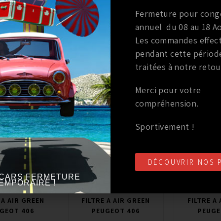
 A AIR GREEN
FILTRE A AIR GREEN
FILTRE A
Fermeture pour cong
GEOT 406
PEUGEOT 406
PEUGE
annuel du 08 au 18 Ao
Les commandes effec
00
€
64,00
€
64,0
TTC
TTC
pendant cette périod
traitées à notre retou
er au panier
Ajouter au panier
Ajouter 
Merci pour votre
que
:
GREEN
Marque
:
GREEN
Marque
cule
:
à partir de 2000 /
Année du véhicule
:
à partir de 1996 /
Année du véhicule
compréhension.
squ’à 2004
jusqu’à 2000
jusqu
e
:
2.2L i 16V
Série
:
Coupé V6 3.0L
Série
:
Cou
Sportivement !
DÉCOUVRIR NOS 
CARS FERMETURE
EMPORAIRE !
iltre à air
Filtre à air
Filtr
 A AIR GREEN
FILTRE A AIR GREEN
FILTRE A
GEOT 406
PEUGEOT 406
PEUGE