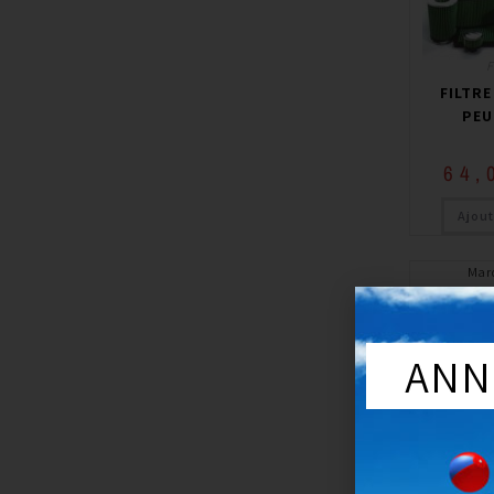
F
FILTRE
PEU
64,
Ajout
Mar
Année du véhi
ju
Séri
ANN
F