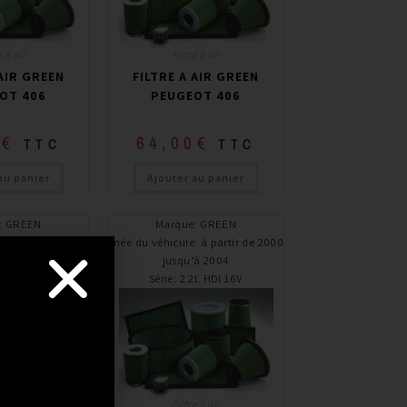
e à air
Filtre à air
 AIR GREEN
FILTRE A AIR GREEN
OT 406
PEUGEOT 406
0
€
64,00
€
TTC
TTC
au panier
Ajouter au panier
:
GREEN
Marque
:
GREEN
e
:
à partir de 1996 /
Année du véhicule
:
à partir de 2000 /
’à 2004
jusqu’à 2004
L i TURBO
Série
:
2.2L HDI 16V
e à air
Filtre à air