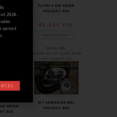
 AIR GREEN
FILTRE A AIR GREEN
és
OT 406
PEUGEOT 406
ut 2026 .
tuées
0
€
64,00
€
TTC
TTC
e seront
r.
au panier
Ajouter au panier
:
GREEN
Marque
:
BMC
:
à partir de 2000 /
Année du véhicule
:
à partir de 1997
’à 2004
Série
:
Coupé V6 3.0L
pé V6 3.0L
PIÈCES
Kit admission
e à air
KIT ADMISSION BMC
 AIR GREEN
PEUGEOT 406
OT 406