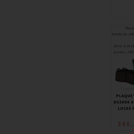
Marq
Année du véh
Série
:
2.0I 1
portes ,-HD
Plaquett
PLAQUET
DS3000 A
LUCAS 
260