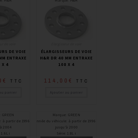
e
:
H&R
Marque
:
H&R
ur de voie
Elargisseur de voie
URS DE VOIE
ÉLARGISSEURS DE VOIE
 MM ENTRAXE
H&R DR 40 MM ENTRAXE
 X 4
108 X 4
0
€
114,00
€
TTC
TTC
au panier
Ajouter au panier
:
GREEN
Marque
:
GREEN
e
:
à partir de 1996 /
Année du véhicule
:
à partir de 1996 /
’à 2004
jusqu’à 2000
:
1.6L i
Série
:
1.8L i