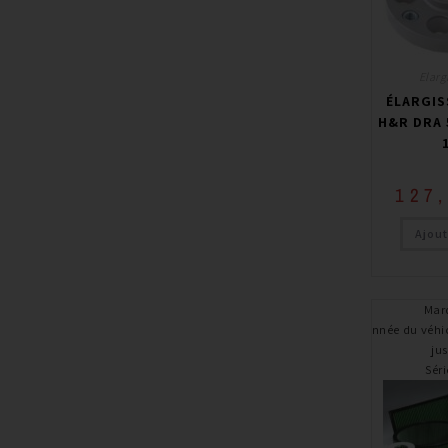
Elarg
ÉLARGIS
H&R DRA 
127
Ajout
Mar
Année du véhi
ju
Séri