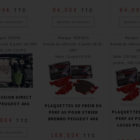
00
€
64,00
€
64,0
TTC
TTC
er au panier
Ajouter au panier
Ajouter 
que
:
GREEN
Marque
:
FERODO
Marque
icule
:
à partir de 1996
Année du véhicule
:
à partir de 01-
Année du véhicu
.0L 24V COUPE
1997
1
Série
:
Coupé V6 3.0L
Série
:
2.0I 16V, 
portes ,-HDI 1
t admission
ISSION DIRECT
Plaquettes de frein Avant
PEUGEOT 406
Plaquettes d
PLAQUETTES DE FREIN DS
PLAQUETTES
PERF AV POUR ETRIER
PERF AV P
,00
€
BREMBO PEUGEOT 406
TTC
LUCAS PE
er au panier
168,00
€
TTC