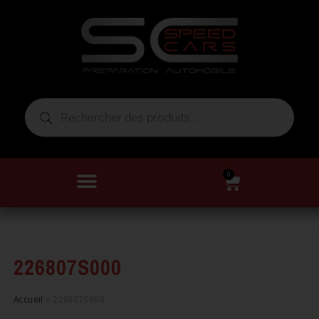
0
226807S000
Accueil
»
226807S000