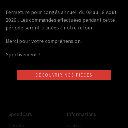
Admission
Fermeture pour congés annuel du 08 au 18 Aout
DÉBIMÈTRE DE MASSE D’AIR (MAF) NISSAN
350Z/370Z/GTR
2026 . Les commandes effectuées pendant cette
période seront traitées à notre retour.
209,00
€
TTC
250,00
€
Merci pour votre compréhension.
Ajouter au panier
Sportivement !
DÉCOUVRIR NOS PIÈCES
LIVRAISON SHOP2SHOP
PAIEMENT EN LIGNE
CONSEILS PERSONNALISÉS
GRATUITE
SÉCURISÉ
D'UN PROFESSIONNEL
À PARTIR DE 350€ TTC
(FRANCE UNIQUEMENT)
SpeedCars
Informations
A propos
Livraison