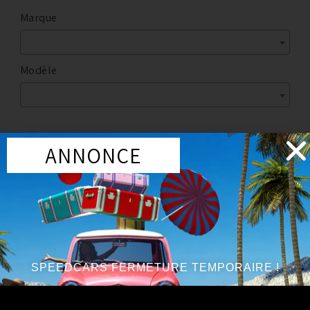
Marque
Modèle
ANNONCE
Marque
:
NISSAN
Année du véhicule
:
à partir de 2003
PROMO !
SPEEDCARS FERMETURE TEMPORAIRE !