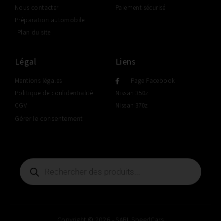
Nous contacter
Paiement sécurisé
Préparation automobile
Plan du site
Légal
Liens
Mentions légales
Page Facebook
Politique de confidentialité
Nissan 350z
CGV
Nissan 370z
Gérer le consentement
Copyright © 2026 - SARL SpeedCars