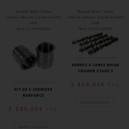
Marque
:
Brian Crower
Marque
:
Brian Crower
Année du véhicule
:
à partir de 2003 -
Année du véhicule
:
à partir de 2003 -
2006
2006
Série
:
3.5 V6 VQ35DE
Série
:
3.5 V6 VQ35DE
Pièces interne performance
ARBRES A CAMES BRIAN
CROWER STAGE 3
Pièces interne performance
1 950,00
€
TTC
KIT DE 6 CHEMISES
RENFORCÉ
Ajouter au panier
2 290,00
€
TTC
Ajouter au panier