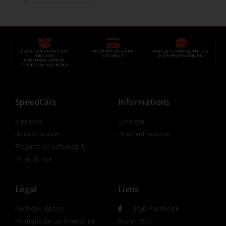
LIVRAISON SHOP2SHOP
PAIEMENT EN LIGNE
CONSEILS PERSONNALISÉS
GRATUITE
SÉCURISÉ
D'UN PROFESSIONNEL
À PARTIR DE 350€ TTC
(FRANCE UNIQUEMENT)
SpeedCars
Informations
A propos
Livraison
Nous contacter
Paiement sécurisé
Préparation automobile
Plan du site
Légal
Liens
Mentions légales
Page Facebook
Politique de confidentialité
Nissan 350z