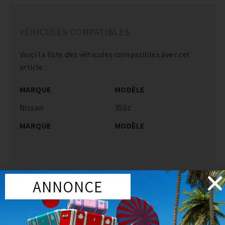
VÉHICULES COMPATIBLES
Voici la liste des véhicules compatibles avec cet
article :
MARQUE
MODÈLE
Nissan
350z
MARQUE
MODÈLE
ANNONCE
PRODUITS SIMILAIRES