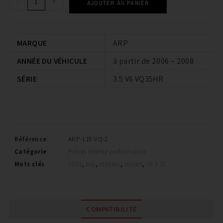
-
+
AJOUTER AU PANIER
MARQUE
ARP
ANNÉE DU VÉHICULE
à partir de 2006 – 2008
SÉRIE
3.5 V6 VQ35HR
Référence
ARP-L19-VQ-2
Catégorie
Pièces interne performance
Mots clés
350z
,
arp
,
moteur
,
nissan
,
v6 3.5l
COMPATIBILITÉ