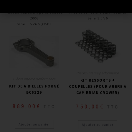
Marque
:
Brian Crower
Marque
:
Brian Crower
Année du véhicule
:
à partir de 2003 -
Année du véhicule
:
à partir de 2003+
2006
Série
:
3.5 V6
Série
:
3.5 V6 VQ35DE
Pièces interne performance
Pièces interne performance
KIT RESSORTS +
KIT DE 6 BIELLES FORGÉ
COUPELLES (POUR ARBRE A
BC6229
CAM BRIAN CROWER)
889,00
€
750,00
€
TTC
TTC
Ajouter au panier
Ajouter au panier