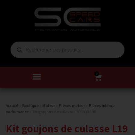
0
Accueil
»
Boutique
»
Moteur
»
Pièces moteur
»
Pièces interne
performance
»
Kit goujons de culasse L19 VQ35HR
Kit goujons de culasse L19