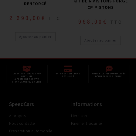
KIT DE 6 PISTONS FORGÉ
RENFORCÉ
CP PISTONS
2 290,00
€
TTC
998,00
€
TTC
Ajouter au panier
Ajouter au panier
LIVRAISON SHOP2SHOP
PAIEMENT EN LIGNE
CONSEILS PERSONNALISÉS
GRATUITE
SÉCURISÉ
D'UN PROFESSIONNEL
À PARTIR DE 350€ TTC
(FRANCE UNIQUEMENT)
SpeedCars
Informations
A propos
Livraison
Nous contacter
Paiement sécurisé
Préparation automobile