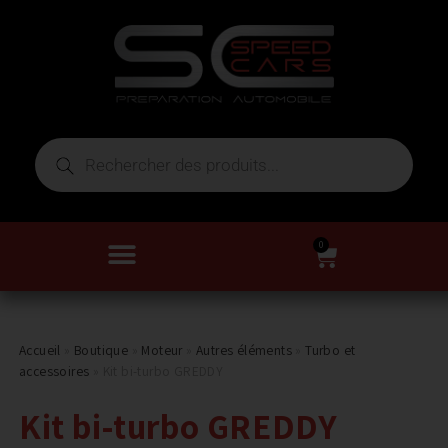
0
Accueil
»
Boutique
»
Moteur
»
Autres éléments
»
Turbo et
accessoires
»
Kit bi-turbo GREDDY
Kit bi-turbo GREDDY