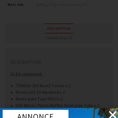
Mots clés
greddy
,
GTR
,
moteur
,
nissan
,
R35
DESCRIPTION
COMPATIBILITÉ
DESCRIPTION
Ce kit comprend :
TD06SH-20G 8cm2 Turbos x 2
45mm SUS EX Manifold x 2
Waste gate Type RG11 x 2
SUS 60mm 70mm Muffler front pipe Tube x 2
Suction Kit Tube 70mm – 80mm
ANNONCE