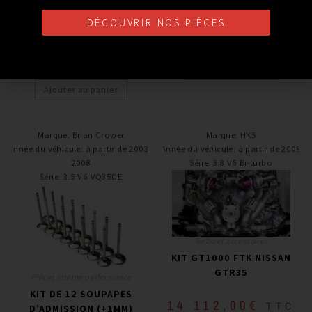
OVERSIZE)
DÉCOUVRIR NOS PIÈCES
708,00
€
TTC
299,00
€
TTC
Ajouter au panier
Ajouter au panier
Marque
:
Brian Crower
Marque
:
HKS
Année du véhicule
:
à partir de 2003 -
Année du véhicule
:
à partir de 2009
2008
Série
:
3.8 V6 Bi-turbo
Série
:
3.5 V6 VQ35DE
Turbo et accessoires
KIT GT1000 FTK NISSAN
GTR35
Pièces interne performance
KIT DE 12 SOUPAPES
14 112,00
€
TTC
D’ADMISSION (+1MM)