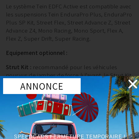
Le système Tein EDFC Active est compatible avec
les suspensions Tein EnduraPro Plus, EnduraPro
Plus SP Kit, Street Flex, Street Advance Z, Street
Advance Z4, Mono Racing, Mono Sport, Flex A,
Flex Z, Super Drift, Super Racing.
Equipement optionnel :
Strut Kit :
recommandé pour les véhicules
pourvus de jambes de force à l’avant, le Strut Kit
évite les risques d’emmêlement du câblage de
ANNONCE
l’EDFC grâce à l’ajout d’un support de butée.
GPS Kit :
disponible pour les EDFC Active et
Active Pro, le GPS Kit ajoute des fonctionnalités
supplémentaires au système. Parmi celles-ci, la
possibilité de moduler automatiquement la
dureté de l’amortissement en fonction de la
SPEEDCARS FERMETURE TEMPORAIRE !