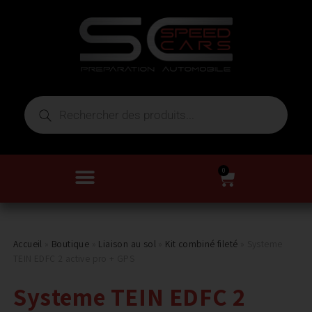
0
Accueil
»
Boutique
»
Liaison au sol
»
Kit combiné fileté
»
Systeme
TEIN EDFC 2 active pro + GPS
Systeme TEIN EDFC 2