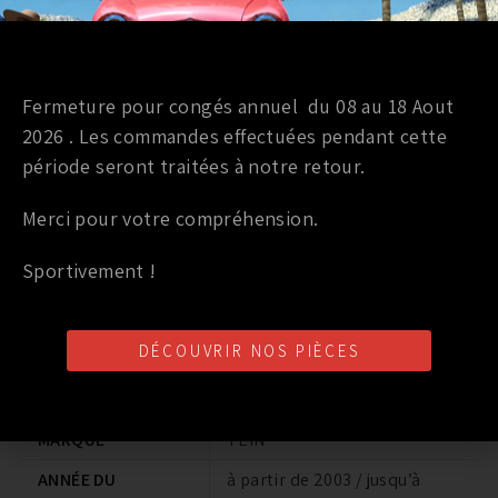
vitesse du véhicule, ou d’utiliser simultanément
les modes d’ajustement relatifs à la vitesse et aux
g. Ce GPS Kit renseigne aussi d’autres
informations : vitesse du véhicule, altitude,
Fermeture pour congés annuel du 08 au 18 Aout
longitude, latitude, distance parcourue et heure
2026 . Les commandes effectuées pendant cette
synchronisée.
période seront traitées à notre retour.
930,00
€
Merci pour votre compréhension.
TTC
Disponible sur commande
Sportivement !
-
+
DÉCOUVRIR NOS PIÈCES
AJOUTER AU PANIER
MARQUE
TEIN
ANNÉE DU
à partir de 2003 / jusqu’à