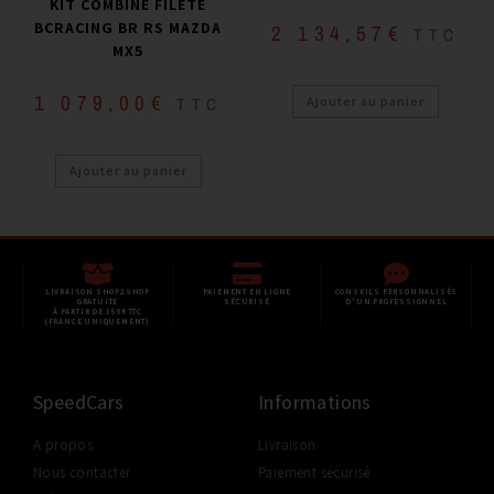
KIT COMBINÉ FILETÉ
BCRACING BR RS MAZDA
2 134,57
€
TTC
MX5
1 079,00
€
TTC
Ajouter au panier
Ajouter au panier
LIVRAISON SHOP2SHOP
PAIEMENT EN LIGNE
CONSEILS PERSONNALISÉS
GRATUITE
SÉCURISÉ
D'UN PROFESSIONNEL
À PARTIR DE 350€ TTC
(FRANCE UNIQUEMENT)
SpeedCars
Informations
A propos
Livraison
Nous contacter
Paiement sécurisé