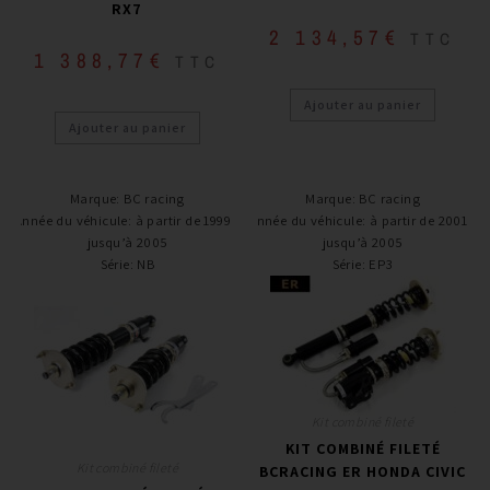
RX7
2 134,57
€
TTC
1 388,77
€
TTC
Ajouter au panier
Ajouter au panier
Marque
:
BC racing
Marque
:
BC racing
Année du véhicule
:
à partir de 1999 /
Année du véhicule
:
à partir de 2001 /
jusqu’à 2005
jusqu’à 2005
Série
:
NB
Série
:
EP3
Kit combiné fileté
KIT COMBINÉ FILETÉ
Kit combiné fileté
BCRACING ER HONDA CIVIC