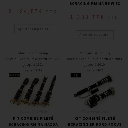
BCRACING RM MA BMW Z3
2 134,57
€
TTC
1 388,77
€
TTC
Ajouter au panier
Ajouter au panier
Marque
:
BC racing
Marque
:
BC racing
Année du véhicule
:
à partir de 1986 /
Année du véhicule
:
à partir de 2004 /
jusqu’à 1991
jusqu’à 2010
Série
:
FC3S
Série
:
MK2
Kit combiné fileté
Kit combiné fileté
KIT COMBINÉ FILETÉ
KIT COMBINÉ FILETÉ
BCRACING RM MA MAZDA
BCRACING ER FORD FOCUS