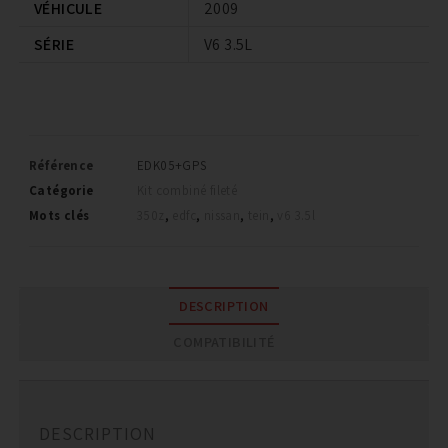
VÉHICULE
2009
SÉRIE
V6 3.5L
Référence
EDK05+GPS
Catégorie
Kit combiné fileté
Mots clés
350z
,
edfc
,
nissan
,
tein
,
v6 3.5l
DESCRIPTION
COMPATIBILITÉ
DESCRIPTION