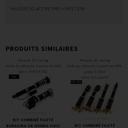
Kit EDFC V2 ACTIVE PRO + GPS TEIN
PRODUITS SIMILAIRES
Marque
:
BC racing
Marque
:
BC racing
Année du véhicule
:
à partir de 2006
Année du véhicule
:
à partir de 1996 /
Série
:
TYPE-R FD2
jusqu’à 2002
Série
:
E36 sauf M
Kit combiné fileté
Kit combiné fileté
KIT COMBINÉ FILETÉ
KIT COMBINÉ FILETÉ
BCRACING ER HONDA CIVIC