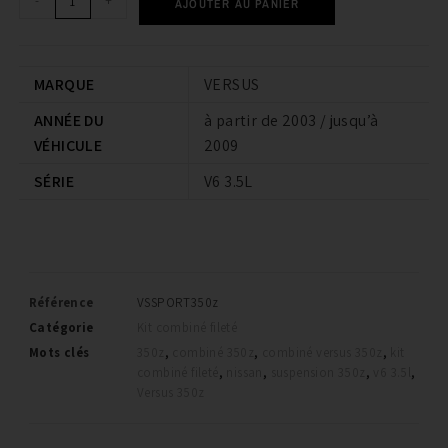
-
+
AJOUTER AU PANIER
MARQUE
VERSUS
ANNÉE DU
à partir de 2003 / jusqu’à
VÉHICULE
2009
SÉRIE
V6 3.5L
Référence
VSSPORT350z
Catégorie
Kit combiné fileté
Mots clés
350z
,
combiné 350z
,
combiné versus 350z
,
kit
combiné fileté
,
nissan
,
suspension 350z
,
v6 3.5l
,
Versus 350z