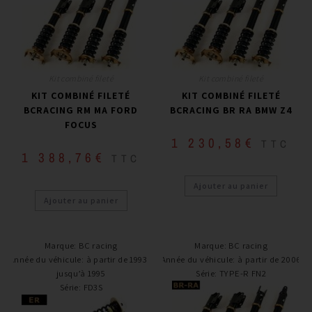
Kit combiné fileté
Kit combiné fileté
KIT COMBINÉ FILETÉ
KIT COMBINÉ FILETÉ
BCRACING RM MA FORD
BCRACING BR RA BMW Z4
FOCUS
1 230,58
€
TTC
1 388,76
€
TTC
Ajouter au panier
Ajouter au panier
Marque
:
BC racing
Marque
:
BC racing
Année du véhicule
:
à partir de 1993 /
Année du véhicule
:
à partir de 2006
jusqu’à 1995
Série
:
TYPE-R FN2
Série
:
FD3S