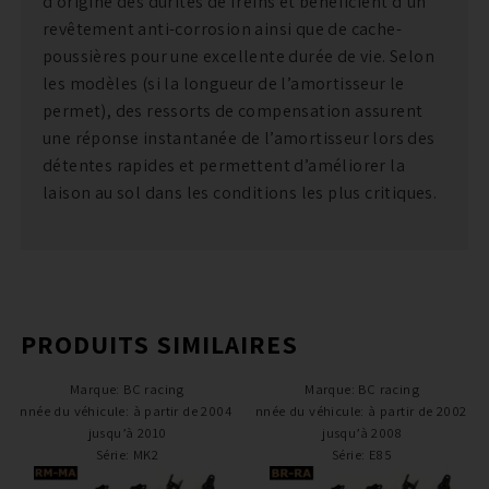
d’origine des durites de freins et bénéficient d’un
revêtement anti-corrosion ainsi que de cache-
poussières pour une excellente durée de vie. Selon
les modèles (si la longueur de l’amortisseur le
permet), des ressorts de compensation assurent
une réponse instantanée de l’amortisseur lors des
détentes rapides et permettent d’améliorer la
laison au sol dans les conditions les plus critiques.
PRODUITS SIMILAIRES
Marque
:
BC racing
Marque
:
BC racing
Année du véhicule
:
à partir de 2004 /
Année du véhicule
:
à partir de 2002 /
jusqu’à 2010
jusqu’à 2008
Série
:
MK2
Série
:
E85