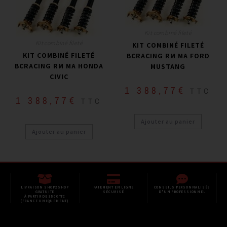
Kit combiné fileté
Kit combiné fileté
KIT COMBINÉ FILETÉ
KIT COMBINÉ FILETÉ
BCRACING RM MA FORD
BCRACING RM MA HONDA
MUSTANG
CIVIC
1 388,77
€
TTC
1 388,77
€
TTC
Ajouter au panier
Ajouter au panier
LIVRAISON SHOP2SHOP
PAIEMENT EN LIGNE
CONSEILS PERSONNALISÉS
GRATUITE
SÉCURISÉ
D'UN PROFESSIONNEL
À PARTIR DE 350€ TTC
(FRANCE UNIQUEMENT)