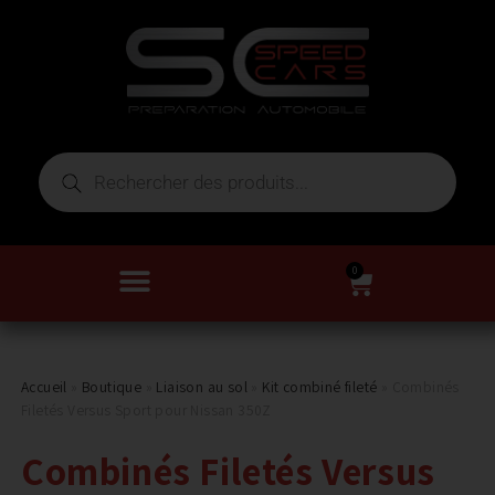
0
Accueil
»
Boutique
»
Liaison au sol
»
Kit combiné fileté
»
Combinés
Filetés Versus Sport pour Nissan 350Z
Combinés Filetés Versus