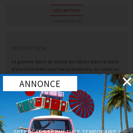
DESCRIPTION
COMPATIBILITÉ
DESCRIPTION
La gamme Sport de Versus est idéale dans le cadre
d’une utilisation sportive polyvalente, sur route ou
sur circuit (trackdays, drift, etc.). Elle permet de
ANNONCE
profiter pleinement des aptitudes dynamiques de
votre véhicule grâce à une conception monotube
haute pression, garantissant un compromis parfait
entre confort et performances. Les combinés
filetés Versus Sport offrent une meilleure
endurance que les modèles bitubes (Street), tout
en conservant une excellente durée de vie. De plus,
SPEEDCARS FERMETURE TEMPORAIRE !