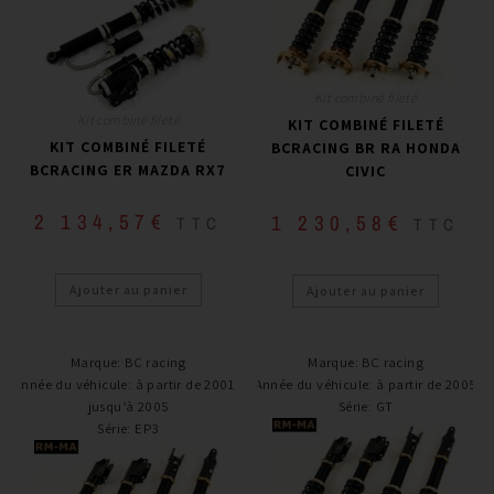
Kit combiné fileté
Kit combiné fileté
KIT COMBINÉ FILETÉ
KIT COMBINÉ FILETÉ
BCRACING BR RA HONDA
BCRACING ER MAZDA RX7
CIVIC
2 134,57
€
1 230,58
€
TTC
TTC
Ajouter au panier
Ajouter au panier
Marque
:
BC racing
Marque
:
BC racing
Année du véhicule
:
à partir de 2001 /
Année du véhicule
:
à partir de 2005
jusqu’à 2005
Série
:
GT
Série
:
EP3