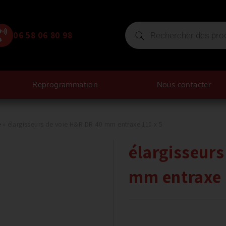
06 58 06 80 98
Reprogrammation
Nous contacter
e
»
élargisseurs de voie H&R DR 40 mm entraxe 110 x 5
élargisseur
mm entraxe 