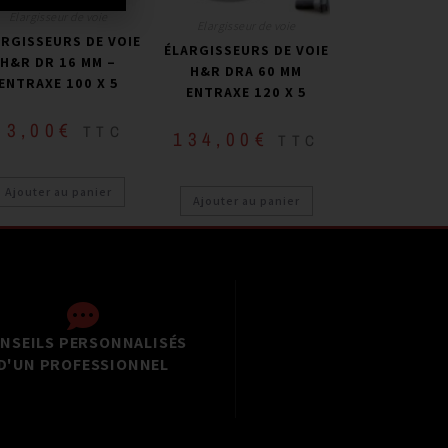
Elargisseur de voie
Elargisseur de voie
ARGISSEURS DE VOIE
ÉLARGISSEURS DE VOIE
H&R DR 16 MM –
H&R DRA 60 MM
ENTRAXE 100 X 5
ENTRAXE 120 X 5
53,00
€
TTC
134,00
€
TTC
Ajouter au panier
Ajouter au panier
NSEILS PERSONNALISÉS
D'UN PROFESSIONNEL