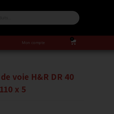
0
Mon compte
s de voie H&R DR 40
110 x 5