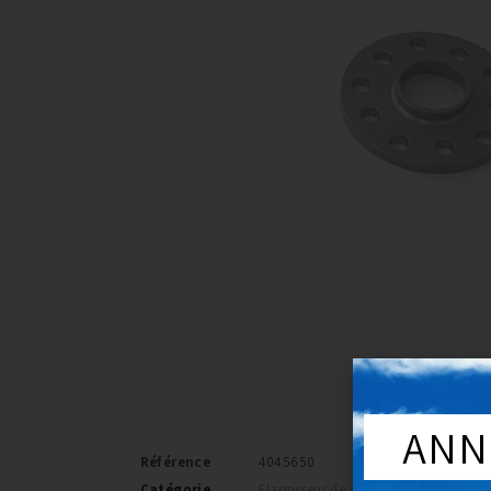
ANN
Référence
4045650
Catégorie
Elargisseur de voie