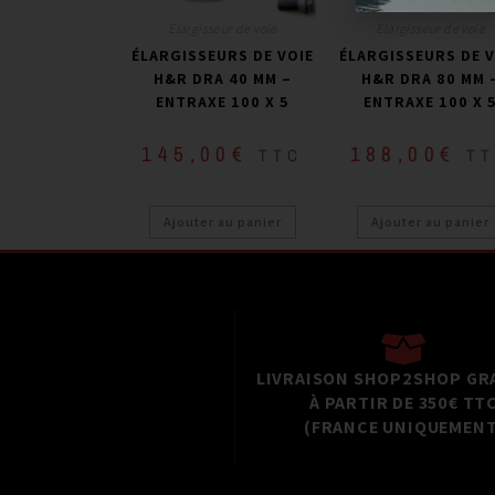
Elargisseur de voie
Elargisseur de voie
ÉLARGISSEURS DE VOIE
ÉLARGISSEURS DE V
H&R DRA 40 MM –
H&R DRA 80 MM 
ENTRAXE 100 X 5
ENTRAXE 100 X 
145,00
€
188,00
€
TTC
T
Ajouter au panier
Ajouter au panier
LIVRAISON SHOP2SHOP GR
À PARTIR DE 350€ TT
(FRANCE UNIQUEMENT