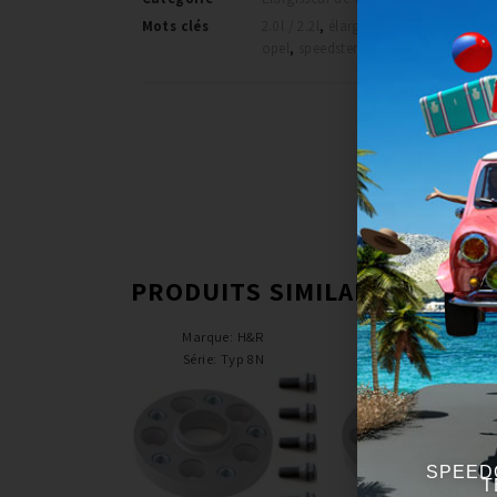
Mots clés
2.0l / 2.2l
,
élargisseurs de voie
,
h&r
,
opel
,
speedster
PRODUITS SIMILAIRES
Marque
:
H&R
Marque
:
H&R
Série
:
Typ 8N
Série
:
Typ 8N
SPEED
T