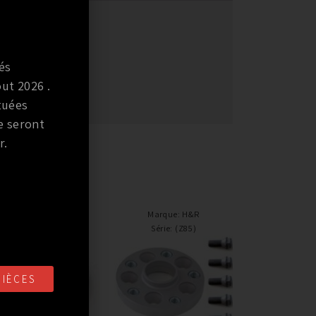
és
ut 2026 .
e 5mm.
tuées
e seront
r.
Marque
:
H&R
Marque
:
H&R
Série
:
Typ 8N
Série
:
(Z85)
PIÈCES