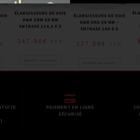
Elargisseur de voie
Elargisseur de voie
ÉL
ÉLARGISSEURS DE VOIE
OIE
ÉLARGISSEURS DE VOIE
H&R DRM 60 MM
–
H&R DRA 50 MM –
ENTRAXE 114,3 X 5
5
ENTRAXE 100 X 5
147,00
€
TTC
127,00
€
TC
TTC
Ajouter au panier
Ajouter au panier
ATUITE
PAIEMENT EN LIGNE
CO
C
SÉCURISÉ
)