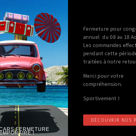
DESCRIPTION
Fermeture pour cong
La valeur d’élargissement donnée est pour une voie.
annuel du 08 au 18 Ao
Exemple: pour une valeur de 10mm vous aurez 2 cales d
Les commandes effec
pendant cette périod
traitées à notre retou
Merci pour votre
compréhension.
Marque
:
H&R
Marque
:
H&R
Sportivement !
Série
:
Typ 8N
DÉCOUVRIR NOS 
CARS FERMETURE
EMPORAIRE !