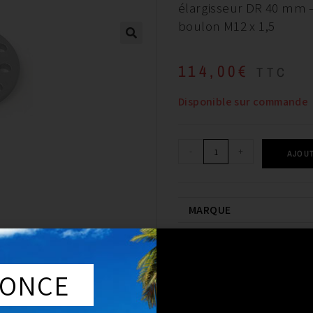
élargisseur DR 40 mm –
boulon M12 x 1,5
114,00
€
TTC
Disponible sur commande
-
+
AJOUT
MARQUE
ONCE
DESCRIPTION
COMPA