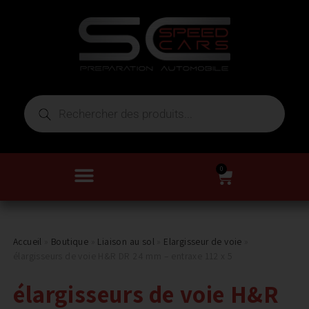
0
Accueil
»
Boutique
»
Liaison au sol
»
Elargisseur de voie
»
élargisseurs de voie H&R DR 24 mm – entraxe 112 x 5
élargisseurs de voie H&R