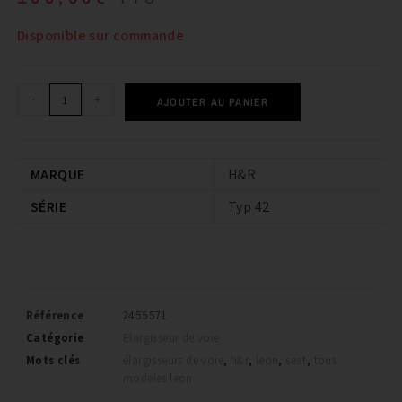
Disponible sur commande
-
+
AJOUTER AU PANIER
MARQUE
H&R
SÉRIE
Typ 42
Référence
2455571
Catégorie
Elargisseur de voie
Mots clés
élargisseurs de voie
,
h&r
,
leon
,
seat
,
tous
modeles leon