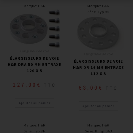
Marque
:
H&R
Marque
:
H&R
Série
:
Typ B5
Elargisseur de voie
Elargisseur de voie
ÉLARGISSEURS DE VOIE
ÉLARGISSEURS DE VOIE
H&R DRA 50 MM ENTRAXE
H&R DR 16 MM ENTRAXE
120 X 5
112 X 5
127,00
€
TTC
53,00
€
TTC
Ajouter au panier
Ajouter au panier
Marque
:
H&R
Marque
:
H&R
Série
:
Typ 8N
Série
:
II Typ DA3