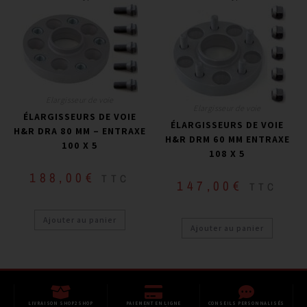
Elargisseur de voie
Elargisseur de voie
ÉLARGISSEURS DE VOIE
ÉLARGISSEURS DE VOIE
H&R DRA 80 MM – ENTRAXE
H&R DRM 60 MM ENTRAXE
100 X 5
108 X 5
188,00
€
TTC
147,00
€
TTC
Ajouter au panier
Ajouter au panier
LIVRAISON SHOP2SHOP
PAIEMENT EN LIGNE
CONSEILS PERSONNALISÉS