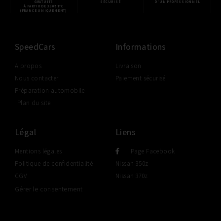
GRATUITE
SÉCURISÉ
D'UN PROFESSIONNEL
À PARTIR DE 350€ TTC
(FRANCE UNIQUEMENT)
SpeedCars
Informations
A propos
Livraison
Nous contacter
Paiement sécurisé
Préparation automobile
Plan du site
Légal
Liens
Mentions légales
Page Facebook
Politique de confidentialité
Nissan 350z
CGV
Nissan 370z
Gérer le consentement