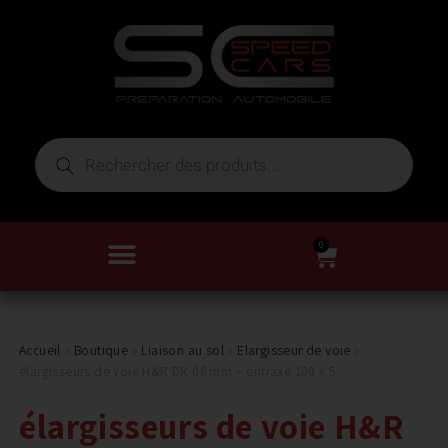
0
Accueil
»
Boutique
»
Liaison au sol
»
Elargisseur de voie
»
élargisseurs de voie H&R DR 06 mm – entraxe 100 x 5
élargisseurs de voie H&R