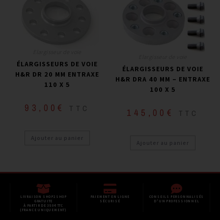
Elargisseur de voie
Elargisseur de voie
ÉLARGISSEURS DE VOIE
ÉLARGISSEURS DE VOIE
H&R DR 20 MM ENTRAXE
H&R DRA 40 MM – ENTRAXE
110 X 5
100 X 5
93,00
€
TTC
145,00
€
TTC
Ajouter au panier
Ajouter au panier
LIVRAISON SHOP2SHOP
PAIEMENT EN LIGNE
CONSEILS PERSONNALISÉS
GRATUITE
SÉCURISÉ
D'UN PROFESSIONNEL
À PARTIR DE 350€ TTC
(FRANCE UNIQUEMENT)