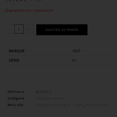
Disponible sur commande
-
+
AJOUTER AU PANIER
MARQUE
H&R
SÉRIE
6J
Référence
6255571-1
Catégorie
Elargisseur de voie
Mots clés
élargisseurs de voie
,
FR / Cupra
,
h&r
,
ibiza
,
seat