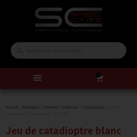
0
Accueil
»
Boutique
»
Intérieur / Extérieur
»
Catadioptre
»
Jeu de
catadioptre blanc nissan 350z 06+
Jeu de catadioptre blanc