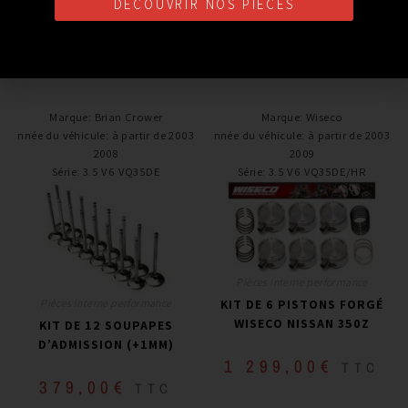
1 258,00
€
2 290,00
€
TTC
TTC
DÉCOUVRIR NOS PIÈCES
Ajouter au panier
Ajouter au panier
Marque
:
Brian Crower
Marque
:
Wiseco
Année du véhicule
:
à partir de 2003 -
Année du véhicule
:
à partir de 2003 -
2008
2009
Série
:
3.5 V6 VQ35DE
Série
:
3.5 V6 VQ35DE/HR
Pièces interne performance
Pièces interne performance
KIT DE 6 PISTONS FORGÉ
WISECO NISSAN 350Z
KIT DE 12 SOUPAPES
D’ADMISSION (+1MM)
1 299,00
€
TTC
379,00
€
TTC