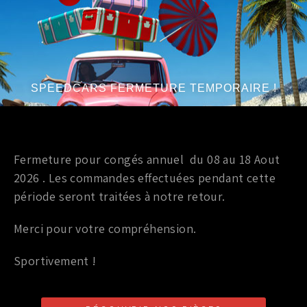
PRODUITS SIMILAIRES
Marque
:
Brian Crower
Marque
:
Brian Crower
SPEEDCARS FERMETURE TEMPORAIRE !
Année du véhicule
:
à partir de 2003 -
Année du véhicule
:
à partir de 2003 -
2006
2006
Série
:
3.5 V6 VQ35DE
Série
:
3.5 V6 VQ35DE
Fermeture pour congés annuel du 08 au 18 Aout
2026 . Les commandes effectuées pendant cette
période seront traitées à notre retour.
Merci pour votre compréhension.
Pièces interne performance
Pièces interne performance
Sportivement !
KIT DE 6 BIELLES FORGÉ
KIT DE 6 CHEMISES
BC6228
RENFORCÉ