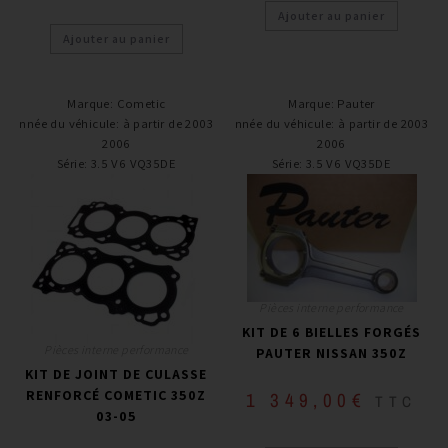
Ajouter au panier
Ajouter au panier
Marque
:
Cometic
Marque
:
Pauter
Année du véhicule
:
à partir de 2003 -
Année du véhicule
:
à partir de 2003 -
2006
2006
Série
:
3.5 V6 VQ35DE
Série
:
3.5 V6 VQ35DE
Pièces interne performance
KIT DE 6 BIELLES FORGÉS
Pièces interne performance
PAUTER NISSAN 350Z
KIT DE JOINT DE CULASSE
RENFORCÉ COMETIC 350Z
1 349,00
€
TTC
03-05