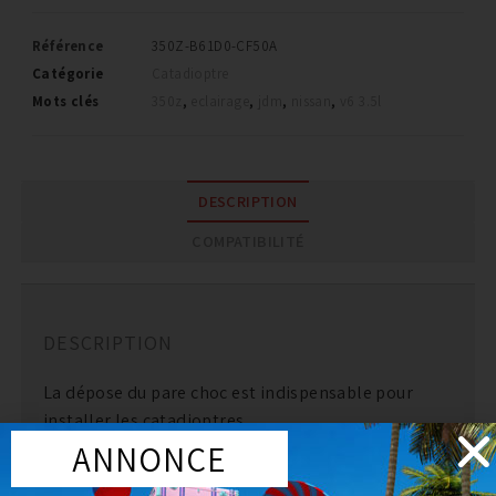
Référence
350Z-B61D0-CF50A
Catégorie
Catadioptre
Mots clés
350z
,
eclairage
,
jdm
,
nissan
,
v6 3.5l
DESCRIPTION
COMPATIBILITÉ
DESCRIPTION
La dépose du pare choc est indispensable pour
installer les catadioptres.
ANNONCE