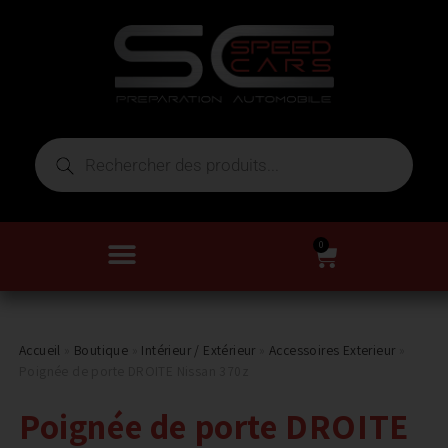
0
Accueil
»
Boutique
»
Intérieur / Extérieur
»
Accessoires Exterieur
»
Poignée de porte DROITE Nissan 370z
Poignée de porte DROITE