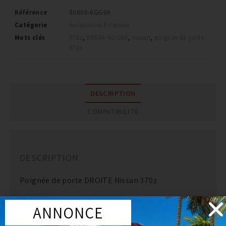
Référence
80606-6GG0A
Catégorie
Accessoires Exterieur
Mots clés
370z
,
80606-6GG0A
,
nissan
,
poignée de porte
370z
DESCRIPTION
COMPATIBILITÉ
DESCRIPTION
Poignée de porte DROITE Nissan 370z
Pièce d’origine Nissan.
ANNONCE
Montage plug and play.