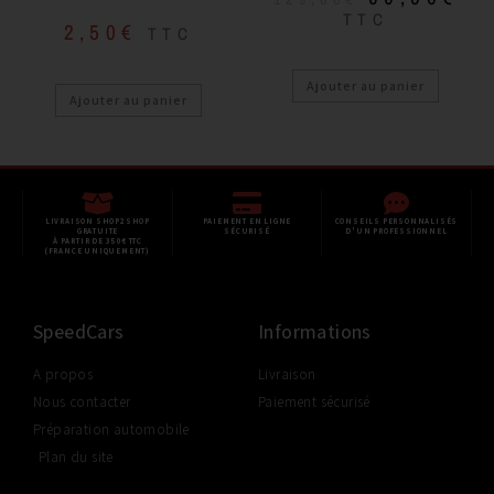
TTC
2,50
€
TTC
Ajouter au panier
Ajouter au panier
LIVRAISON SHOP2SHOP
PAIEMENT EN LIGNE
CONSEILS PERSONNALISÉS
GRATUITE
SÉCURISÉ
D'UN PROFESSIONNEL
À PARTIR DE 350€ TTC
(FRANCE UNIQUEMENT)
SpeedCars
Informations
A propos
Livraison
Nous contacter
Paiement sécurisé
Préparation automobile
Plan du site