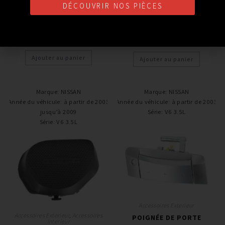
NISSAN GTR R35
(160 CM)
DÉCOUVRIR NOS PIÈCES
479,00
€
392,00
€
TTC
TTC
Ajouter au panier
Ajouter au panier
Marque
:
NISSAN
Marque
:
NISSAN
Année du véhicule
:
à partir de 2003
Année du véhicule
:
à partir de 2003
jusqu’à 2009
Série
:
V6 3.5L
Série
:
V6 3.5L
Accessoires Exterieur
Accessoires Exterieur
,
Accessoires
POIGNÉE DE PORTE
interieur