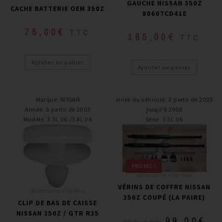
GAUCHE NISSAN 350Z
CACHE BATTERIE OEM 350Z
80607CD41E
75,00
€
TTC
185,00
€
TTC
Ajouter au panier
Ajouter au panier
Marque
:
NISSAN
Année du véhicule
:
à partir de 2003,
Année
:
à partir de 2003
jusqu’à 2008
Modèle
:
3.5L V6 /3.8L V6
Série
:
3.5L V6
PROMO !
Accessoires Exterieur
VÉRINS DE COFFRE NISSAN
Accessoires Exterieur
350Z COUPÉ (LA PAIRE)
CLIP DE BAS DE CAISSE
NISSAN 350Z / GTR R35
99,00
€
129,00
€