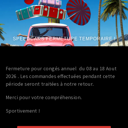
Compatible tous modèles
SPEEDCARS FERMETURE TEMPORAIRE !
PRODUITS SIMILAIRES
Marque
:
aeroworks
Fermeture pour congés annuel du 08 au 18 Aout
Année du véhicule
:
à partir de 2008
2026 . Les commandes effectuées pendant cette
Série
:
R35
période seront traitées à notre retour.
Merci pour votre compréhension.
Sportivement !
Accessoires Exterieur
Accessoires Exterieur
AILERON ORIGIN LABO EN
CARBON EXHAUST COVER
CARBONE « GT STYLE »