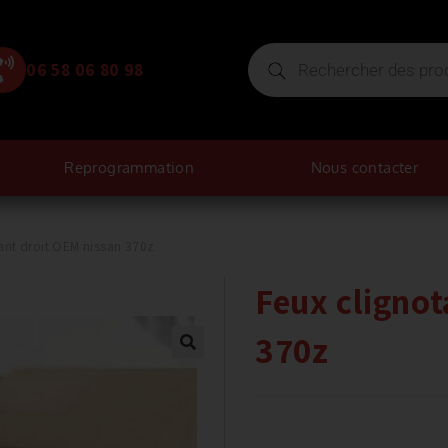
06 58 06 80 98
Reprogrammation
Nous contacter
ant droit OEM nissan 370z
Feux clignot
370z