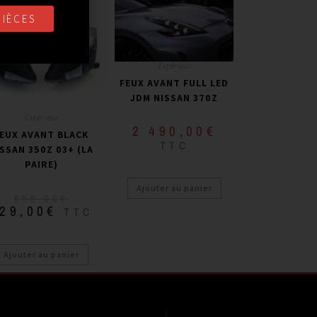
PROMO !
PIÈCES
Extérieur
FEUX AVANT FULL LED
JDM NISSAN 370Z
Extérieur
2 490,00
€
EUX AVANT BLACK
TTC
SSAN 350Z 03+ (LA
PAIRE)
Ajouter au panier
698,00
€
29,00
€
TTC
Ajouter au panier