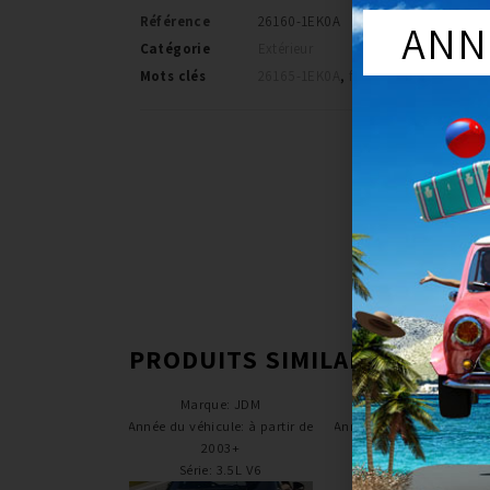
Référence
26160-1EK0A
ANN
Catégorie
Extérieur
Mots clés
26165-1EK0A
,
feux clignotant 370z
PRODUITS SIMILAIRES
Marque
:
JDM
Marque
:
NISSAN
Année du véhicule
:
à partir de
Année du véhicule
:
à part
2003+
2015
Série
:
3.5L V6
Série
:
V6 3.7L