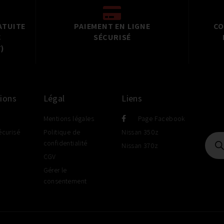
ATUITE
PAIEMENT EN LIGNE
CO
C
SÉCURISÉ
)
ions
Légal
Liens
Mentions légales
Page Facebook
écurisé
Politique de
Nissan 350z
confidentialité
Nissan 370z
CGV
Gérer le
consentement