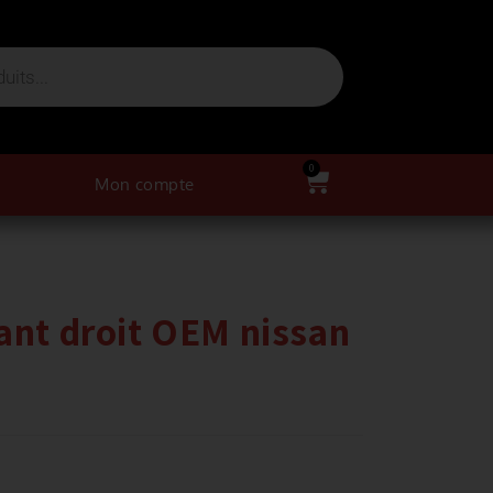
0
Mon compte
ant droit OEM nissan