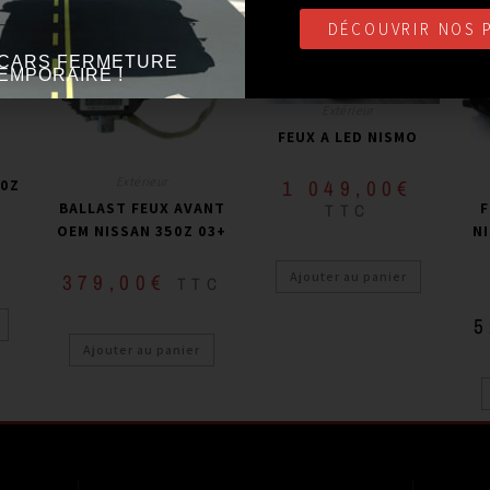
DÉCOUVRIR NOS 
CARS FERMETURE
EMPORAIRE !
Extérieur
FEUX A LED NISMO
M
Extérieur
1 049,00
€
70Z
BALLAST FEUX AVANT
F
TTC
OEM NISSAN 350Z 03+
NI
€
Ajouter au panier
379,00
€
TTC
5
Ajouter au panier