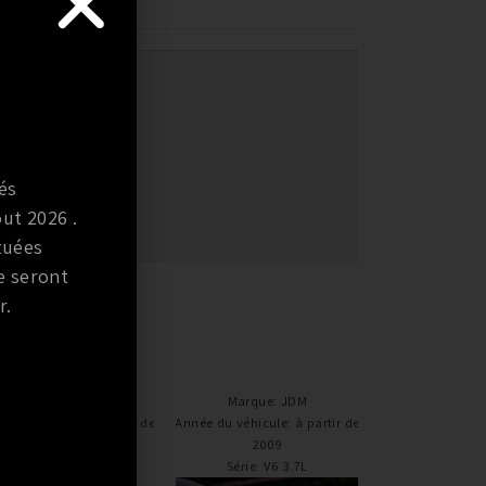
TIBILITÉ
és
ut 2026 .
tuées
e seront
r.
Marque
:
JDM
Marque
:
JDM
e du véhicule
:
à partir de
Année du véhicule
:
à partir de
2003+
2009
Série
:
3.5L V6
Série
:
V6 3.7L