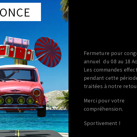
DESCRIPTION
COMPA
ONCE
DESCRIPTION
Feux clignotant droit OEM nissan 370z
Fermeture pour cong
Produit de marque NISSAN
annuel du 08 au 18 Ao
Les commandes effec
pendant cette périod
traitées à notre retou
Merci pour votre
compréhension.
Marque
:
NISSAN
Marque
:
NISMO
ir de
Année du véhicule
:
à partir de
Année du véhicule
:
à partir de
Anné
Sportivement !
2003+
2009
Série
:
3.5L V6
Série
:
V6 3.7L