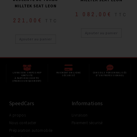
MILLTEK SEAT LEON
1 082,00
€
TTC
221,00
€
TTC
Ajouter au panier
Ajouter au panier
LIVRAISON SHOP2SHOP
PAIEMENT EN LIGNE
CONSEILS PERSONNALISÉS
GRATUITE
SÉCURISÉ
D'UN PROFESSIONNEL
À PARTIR DE 350€ TTC
(FRANCE UNIQUEMENT)
SpeedCars
Informations
A propos
Livraison
Nous contacter
Paiement sécurisé
Préparation automobile