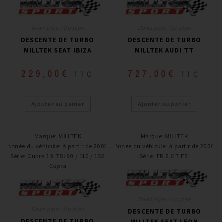
Down pipe / Up pipe
Down pipe / Up pipe
DESCENTE DE TURBO
DESCENTE DE TURBO
MILLTEK SEAT IBIZA
MILLTEK AUDI TT
229,00
€
727,00
€
TTC
TTC
Ajouter au panier
Ajouter au panier
Marque
:
MILLTEK
Marque
:
MILLTEK
Année du véhicule
:
à partir de 2000
Année du véhicule
:
à partir de 2006
Série
:
Cupra 1.9 TDi 90 / 110 / 150
Série
:
FR 2.0 T FSI
Cupra
Down pipe / Up pipe
Down pipe / Up pipe
DESCENTE DE TURBO
DESCENTE DE TURBO
MILLTEK SEAT LEON