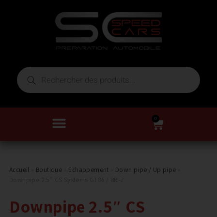
0
Accueil
»
Boutique
»
Echappement
»
Down pipe / Up pipe
»
Downpipe 2.5″ CS Systems GT86 / BR-Z
Downpipe 2.5″ CS