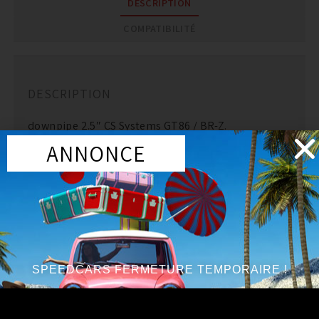
DESCRIPTION
COMPATIBILITÉ
DESCRIPTION
downpipe 2.5″ CS Systems GT86 / BR-Z.
ANNONCE
échappement sport en inox T304 inoxydable.
PRODUITS SIMILAIRES
SPEEDCARS FERMETURE TEMPORAIRE !
Marque
:
MILLTEK
Marque
:
AAM
Année du véhicule
:
à partir de 2008
Année du véhicule
:
à partir de 2008
Série
:
WRX STi Jap-spec (2.0l Turbo)
Série
:
R35