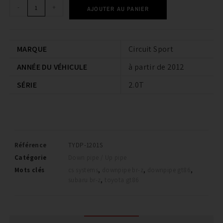
-
+
AJOUTER AU PANIER
MARQUE
Circuit Sport
ANNÉE DU VÉHICULE
à partir de 2012
SÉRIE
2.0T
Référence
TYDP-1201S
Catégorie
Down pipe / Up pipe
Mots clés
cs systems
,
downpipe br-z
,
downpipe gt86
,
subaru br-z
,
toyota gt86