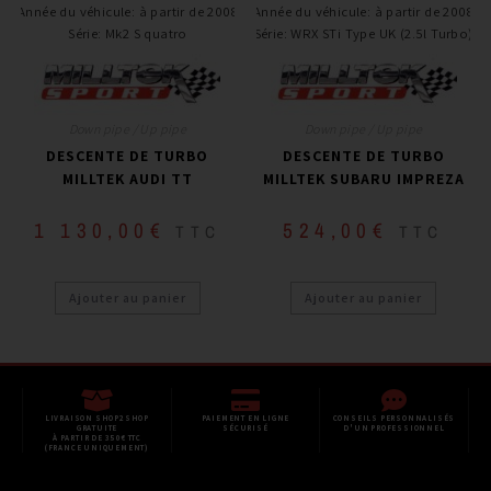
Année du véhicule
:
à partir de 2008
Année du véhicule
:
à partir de 2008
Série
:
Mk2 S quatro
Série
:
WRX STi Type UK (2.5l Turbo)
Down pipe / Up pipe
Down pipe / Up pipe
DESCENTE DE TURBO
DESCENTE DE TURBO
MILLTEK AUDI TT
MILLTEK SUBARU IMPREZA
1 130,00
€
524,00
€
TTC
TTC
Ajouter au panier
Ajouter au panier
LIVRAISON SHOP2SHOP
PAIEMENT EN LIGNE
CONSEILS PERSONNALISÉS
GRATUITE
SÉCURISÉ
D'UN PROFESSIONNEL
À PARTIR DE 350€ TTC
(FRANCE UNIQUEMENT)