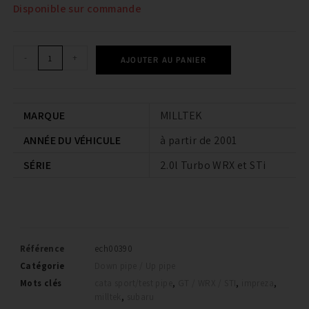
Disponible sur commande
-
+
AJOUTER AU PANIER
MARQUE
MILLTEK
ANNÉE DU VÉHICULE
à partir de 2001
SÉRIE
2.0l Turbo WRX et STi
Référence
ech00390
Catégorie
Down pipe / Up pipe
Mots clés
cata sport/test pipe
,
GT / WRX / STI
,
impreza
,
milltek
,
subaru