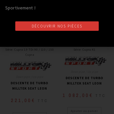
Sportivement !
DÉCOUVRIR NOS PIÈCES
PRODUITS SIMILAIRES
Marque
:
MILLTEK
Marque
:
MILLTEK
Année du véhicule
:
à partir de 2000
Année du véhicule
:
à partir de 2007
Série
:
Cupra 1.9 TDi 90 / 110 / 150
Série
:
Cupra K1
Cupra
Down pipe / Up pipe
Down pipe / Up pipe
DESCENTE DE TURBO
DESCENTE DE TURBO
MILLTEK SEAT LEON
MILLTEK SEAT LEON
1 082,00
€
TTC
221,00
€
TTC
Ajouter au panier