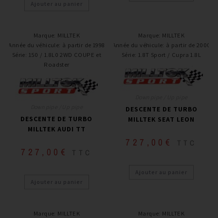
Ajouter au panier
Marque
:
MILLTEK
Marque
:
MILLTEK
Année du véhicule
:
à partir de 1998
Année du véhicule
:
à partir de 2000
Série
:
150 / 1.8L0 2WD COUPE et
Série
:
1.8T Sport / Cupra 1.8L
Roadster
Down pipe / Up pipe
Down pipe / Up pipe
DESCENTE DE TURBO
DESCENTE DE TURBO
MILLTEK SEAT LEON
MILLTEK AUDI TT
727,00
€
TTC
727,00
€
TTC
Ajouter au panier
Ajouter au panier
Marque
:
MILLTEK
Marque
:
MILLTEK