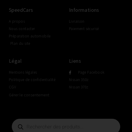
SpeedCars
Informations
A propos
Livraison
Nous contacter
Paiement sécurisé
Préparation automobile
Plan du site
Légal
Liens
Mentions légales
Page Facebook
Politique de confidentialité
Nissan 350z
CGV
Nissan 370z
Gérer le consentement