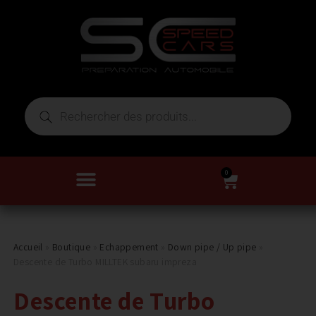
0
Accueil
»
Boutique
»
Echappement
»
Down pipe / Up pipe
»
Descente de Turbo MILLTEK subaru impreza
Descente de Turbo