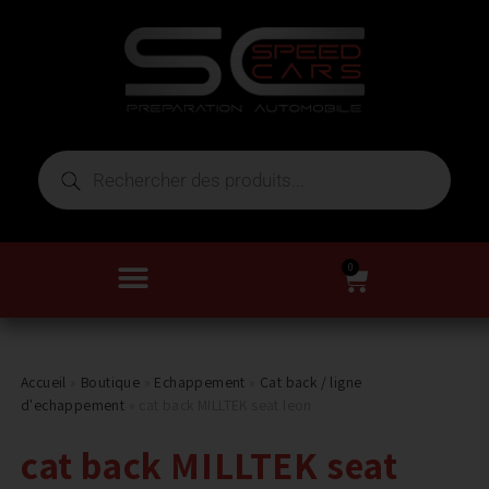
0
Accueil
»
Boutique
»
Echappement
»
Cat back / ligne
d'echappement
»
cat back MILLTEK seat leon
cat back MILLTEK seat