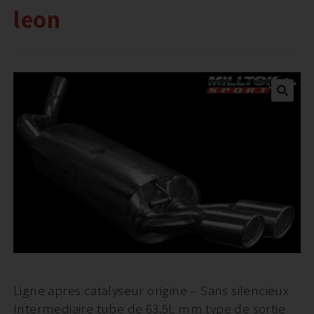
leon
Ligne apres catalyseur origine – Sans silencieux
Intermediaire tube de 63.5L mm type de sortie