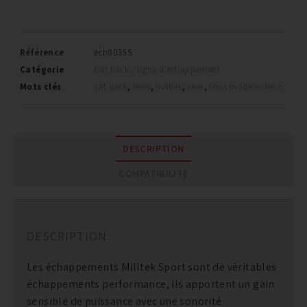
Référence
ech00355
Catégorie
Cat back / ligne d'echappement
Mots clés
cat back
,
leon
,
milltek
,
seat
,
tous modeles leon
DESCRIPTION
COMPATIBILITÉ
DESCRIPTION
Les échappements Milltek Sport sont de véritables
échappements performance, ils apportent un gain
sensible de puissance avec une sonorité