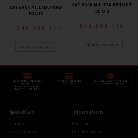
CAT BACK MILLTEK RENAULT
CAT BACK MILLTEK FORD
CLIO 2
FOCUS
673,00
€
TTC
1 249,00
€
TTC
Ajouter au panier
Ajouter au panier
LIVRAISON SHOP2SHOP
PAIEMENT EN LIGNE
CONSEILS PERSONNALISÉS
GRATUITE
SÉCURISÉ
D'UN PROFESSIONNEL
À PARTIR DE 350€ TTC
(FRANCE UNIQUEMENT)
SpeedCars
Informations
A propos
Livraison
Nous contacter
Paiement sécurisé