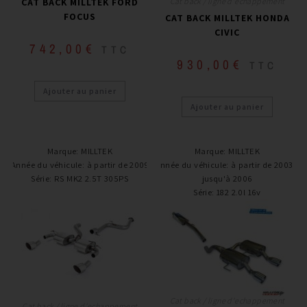
CAT BACK MILLTEK FORD
Cat back / ligne d'echappement
FOCUS
CAT BACK MILLTEK HONDA
CIVIC
742,00
€
TTC
930,00
€
TTC
Ajouter au panier
Ajouter au panier
Marque
:
MILLTEK
Marque
:
MILLTEK
Année du véhicule
:
à partir de 2009
Année du véhicule
:
à partir de 2003 /
Série
:
RS MK2 2.5T 305PS
jusqu'à 2006
Série
:
182 2.0l 16v
Cat back / ligne d'echappement
Cat back / ligne d'echappement