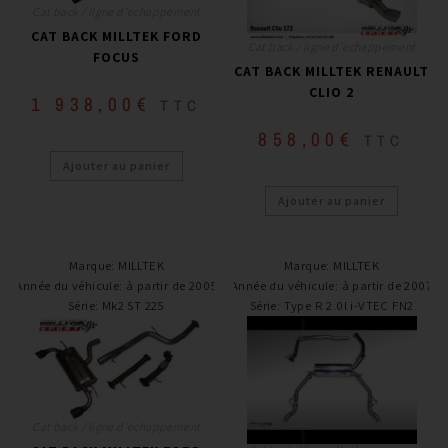
Cat back / ligne d'echappement
CAT BACK MILLTEK FORD
Cat back / ligne d'echappement
FOCUS
CAT BACK MILLTEK RENAULT
CLIO 2
1 938,00
€
TTC
858,00
€
TTC
Ajouter au panier
Ajouter au panier
Marque
:
MILLTEK
Marque
:
MILLTEK
Année du véhicule
:
à partir de 2005
Année du véhicule
:
à partir de 2007
Série
:
Mk2 ST 225
Série
:
Type R 2.0l i-VTEC FN2
Cat back / ligne d'echappement