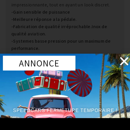
impressionnante, tout en ayant un look discret.
-Gain sensible de puissance
-Meilleure réponse a la pédale.
-Fabrication de qualité irréprochable.Inox de
qualité aviation.
-Systemes basse pression pour un maximum de
performance.
-Constante évolution de la gamme et
ANNONCE
amélioration des systemes existants.
Les échappements Milltek sont produits en acier
inoxydable haute qualité de catégorie avion type
304.
Ce matériel est antimagnétique (Ce qui n est pas le
cas de tous les inox) et est moins susceptible a la
décoloration. Cette qualité d’ acier inoxydable est
SPEEDCARS FERMETURE TEMPORAIRE !
employée pour tout le systeme ainsi que le
silencieux.Le diametre des systemes Milltek est
augmenté pour assurer le maximum de