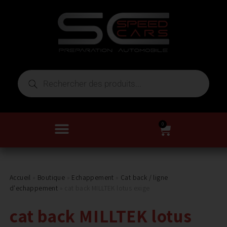
0
Accueil
»
Boutique
»
Echappement
»
Cat back / ligne
d'echappement
»
cat back MILLTEK lotus exige
cat back MILLTEK lotus