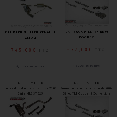
Cat back / ligne d'echappement
Cat back / ligne d'echappement
CAT BACK MILLTEK BMW
CAT BACK MILLTEK RENAULT
COOPER
CLIO 3
677,00
€
745,00
€
TTC
TTC
Ajouter au panier
Ajouter au panier
Marque
:
MILLTEK
Marque
:
MILLTEK
Année du véhicule
:
à partir de 2005
Année du véhicule
:
à partir de 2004
Série
:
Mk2 ST 225
Série
:
Mk1 Cooper S Convertible