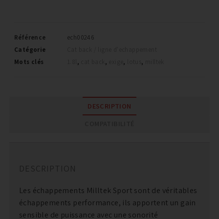
Référence
ech00246
Catégorie
Cat back / ligne d'echappement
Mots clés
1.8l
,
cat back
,
exige
,
lotus
,
milltek
DESCRIPTION
COMPATIBILITÉ
DESCRIPTION
Les échappements Milltek Sport sont de véritables
échappements performance, ils apportent un gain
sensible de puissance avec une sonorité