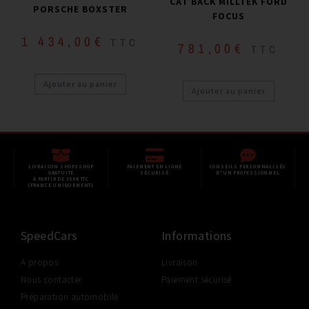
CAT BACK MILLTEK FORD
PORSCHE BOXSTER
FOCUS
1 434,00
€
TTC
781,00
€
TTC
Ajouter au panier
Ajouter au panier
LIVRAISON SHOP2SHOP
PAIEMENT EN LIGNE
CONSEILS PERSONNALISÉS
GRATUITE
SÉCURISÉ
D'UN PROFESSIONNEL
À PARTIR DE 350€ TTC
(FRANCE UNIQUEMENT)
SpeedCars
Informations
A propos
Livraison
Nous contacter
Paiement sécurisé
Préparation automobile