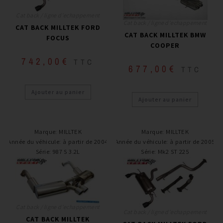
Cat back / ligne d'echappement
Cat back / ligne d'echappement
CAT BACK MILLTEK FORD
CAT BACK MILLTEK BMW
FOCUS
COOPER
742,00
€
TTC
677,00
€
TTC
Ajouter au panier
Ajouter au panier
Marque
:
MILLTEK
Marque
:
MILLTEK
Année du véhicule
:
à partir de 2004
Année du véhicule
:
à partir de 2005
Série
:
987 S 3.2L
Série
:
Mk2 ST 225
Cat back / ligne d'echappement
Cat back / ligne d'echappement
CAT BACK MILLTEK