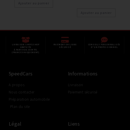
Ajouter au panier
Ajouter au panier
LIVRAISON SHOP2SHOP
PAIEMENT EN LIGNE
CONSEILS PERSONNALISÉS
GRATUITE
SÉCURISÉ
D'UN PROFESSIONNEL
À PARTIR DE 350€ TTC
(FRANCE UNIQUEMENT)
SpeedCars
Informations
A propos
Livraison
Nous contacter
Paiement sécurisé
Préparation automobile
Plan du site
Légal
Liens