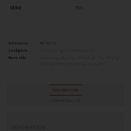
SÉRIE
R35
Référence
ME-NI/T/1
Catégorie
Cat back / ligne d'echappement
Mots clés
akrapovic
,
cat back
,
cat back gtr r35
,
GTR
,
ligne
d'échappement akrapovic
,
nissan
,
R35
DESCRIPTION
COMPATIBILITÉ
DESCRIPTION