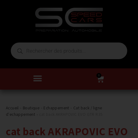
0
Accueil
»
Boutique
»
Echappement
»
Cat back / ligne
d'echappement
»
cat back AKRAPOVIC EVO GTR R35
cat back AKRAPOVIC EVO