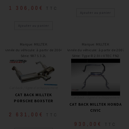
1 306,00
€
TTC
Ajouter au panier
Ajouter au panier
Marque
:
MILLTEK
Marque
:
MILLTEK
Année du véhicule
:
à partir de 2004
Année du véhicule
:
à partir de 2007
Série
:
987 S 3.2L
Série
:
Type R 2.0l i-VTEC FN2
Cat back / ligne d'echappement
CAT BACK MILLTEK
Cat back / ligne d'echappement
PORSCHE BOXSTER
CAT BACK MILLTEK HONDA
CIVIC
2 631,00
€
TTC
930,00
€
TTC