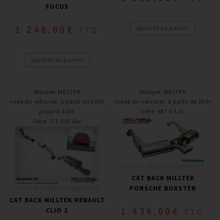
FOCUS
1 249,00
€
Ajouter au panier
TTC
Ajouter au panier
Marque
:
MILLTEK
Marque
:
MILLTEK
Année du véhicule
:
à partir de 2001 /
Année du véhicule
:
à partir de 2004
jusqu'à 2003
Série
:
987 S 3.2L
Série
:
172 2.0l 16v
Cat back / ligne d'echappement
CAT BACK MILLTEK
PORSCHE BOXSTER
Cat back / ligne d'echappement
CAT BACK MILLTEK RENAULT
1 434,00
€
CLIO 2
TTC