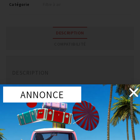
Catégorie
Filtre à air
DESCRIPTION
COMPATIBILITÉ
DESCRIPTION
Filtre pour kit admission INJEN nissan 350z
ANNONCE
PRODUITS SIMILAIRES