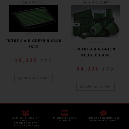
Série
:
V6 3.5L
Série
:
2.0L i 16V
Filtre à air
FILTRE A AIR GREEN NISSAN
Filtre à air
350Z
FILTRE A AIR GREEN
PEUGEOT 406
69,00
€
TTC
64,00
€
TTC
Ajouter au panier
Ajouter au panier
LIVRAISON SHOP2SHOP
PAIEMENT EN LIGNE
CONSEILS PERSONNALISÉS
GRATUITE
SÉCURISÉ
D'UN PROFESSIONNEL
À PARTIR DE 350€ TTC
(FRANCE UNIQUEMENT)