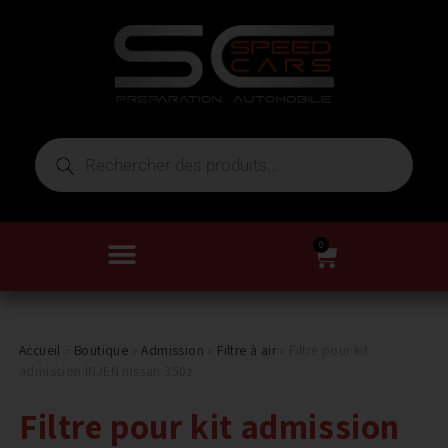
0
Accueil
»
Boutique
»
Admission
»
Filtre à air
»
Filtre pour kit
admission INJEN nissan 350z
Filtre pour kit admission