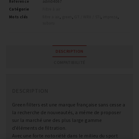
Référence
adm04067
Catégorie
Filtre à air
Mots clés
filtre a air
,
green
,
GT / WRX / STI
,
impreza
,
subaru
DESCRIPTION
COMPATIBILITÉ
DESCRIPTION
Green filters est une marque française sans cesse a
la recherche de nouveautés, a méme de proposer
sur la marché une des plus large gamme
d’éléments de filtration.
Avec une forte notoriété dans le milieu du sport