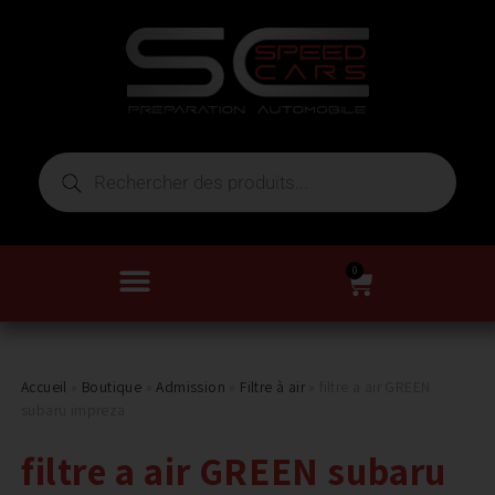
0
Accueil
»
Boutique
»
Admission
»
Filtre à air
»
filtre a air GREEN
subaru impreza
filtre a air GREEN subaru