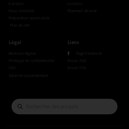
A propos
Livraison
Nous contacter
Paiement sécurisé
Préparation automobile
Plan du site
Légal
Liens
Mentions légales
Page Facebook
Politique de confidentialité
Nissan 350z
CGV
Nissan 370z
Gérer le consentement