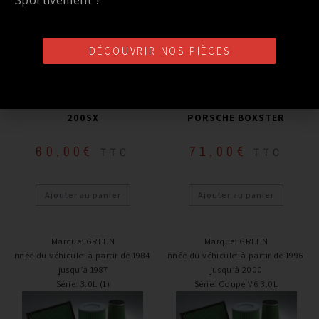
DÉCOUVRIR NOS PIÈCES
Filtre à air
Filtre à air
FILTRE A AIR GREEN NISSAN
FILTRE A AIR GREEN
200SX
PORSCHE BOXSTER
60,00
€
71,00
€
TTC
TTC
Ajouter au panier
Ajouter au panier
Marque
:
GREEN
Marque
:
GREEN
Année du véhicule
:
à partir de 1984 /
Année du véhicule
:
à partir de 1996 /
jusqu’à 1987
jusqu’à 2000
Série
:
3.0L (1)
Série
:
Coupé V6 3.0L