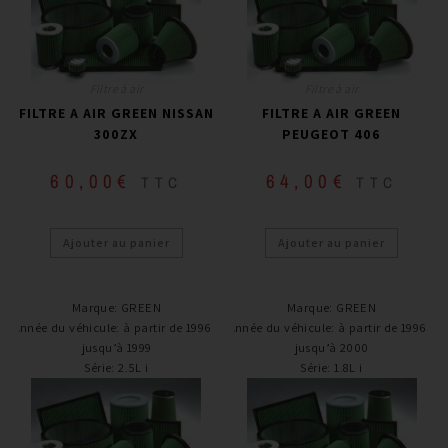
Filtre à air
Filtre à air
FILTRE A AIR GREEN NISSAN
FILTRE A AIR GREEN
300ZX
PEUGEOT 406
60,00
€
64,00
€
TTC
TTC
Ajouter au panier
Ajouter au panier
Marque
:
GREEN
Marque
:
GREEN
Année du véhicule
:
à partir de 1996 /
Année du véhicule
:
à partir de 1996 /
jusqu’à 1999
jusqu’à 2000
Série
:
2.5L i
Série
:
1.8L i