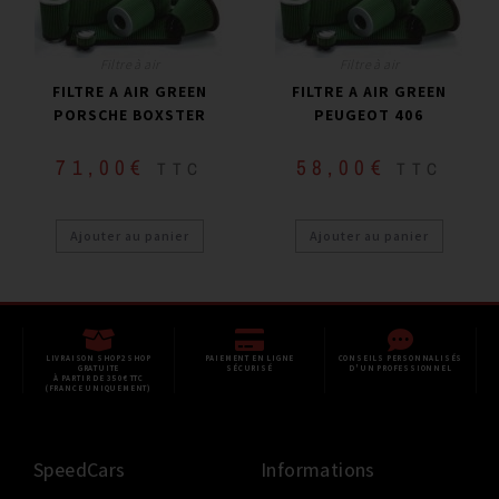
Filtre à air
Filtre à air
FILTRE A AIR GREEN
FILTRE A AIR GREEN
PORSCHE BOXSTER
PEUGEOT 406
71,00
€
58,00
€
TTC
TTC
Ajouter au panier
Ajouter au panier
LIVRAISON SHOP2SHOP
PAIEMENT EN LIGNE
CONSEILS PERSONNALISÉS
GRATUITE
SÉCURISÉ
D'UN PROFESSIONNEL
À PARTIR DE 350€ TTC
(FRANCE UNIQUEMENT)
SpeedCars
Informations