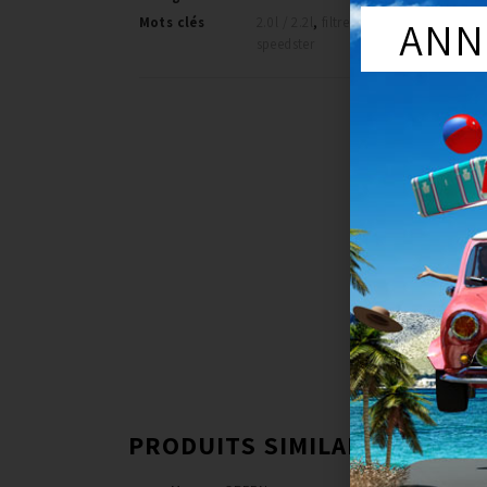
ANN
Mots clés
2.0l / 2.2l
,
filtre a air
,
green
,
opel
,
speedster
PRODUITS SIMILAIRES