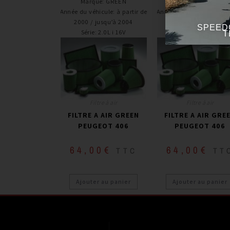
Marque
:
GREEN
Marque
:
GREEN
Année du véhicule
:
à partir de
Année du véhicule
:
à part
2000 / jusqu’à 2004
2000 / jusqu’à 2004
SPEED
Série
:
2.0L i 16V
Série
:
Coupé V6 3.0
T
Filtre à air
Filtre à air
FILTRE A AIR GREEN
FILTRE A AIR GRE
PEUGEOT 406
PEUGEOT 406
64,00
€
64,00
€
TTC
TT
Ajouter au panier
Ajouter au panier