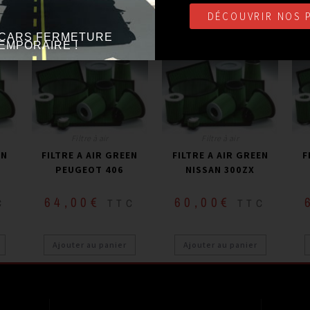
Marque
:
GREEN
Marque
:
GREEN
DÉCOUVRIR NOS 
ir de
Année du véhicule
:
à partir de
Année du véhicule
:
à partir de
Anné
1996 / jusqu’à 2004
1984 / jusqu’à 1987
CARS FERMETURE
L
Série
:
2.0L i TURBO
Série
:
3.0L (1)
EMPORAIRE !
Filtre à air
Filtre à air
EN
FILTRE A AIR GREEN
FILTRE A AIR GREEN
F
PEUGEOT 406
NISSAN 300ZX
64,00
€
60,00
€
C
TTC
TTC
Ajouter au panier
Ajouter au panier