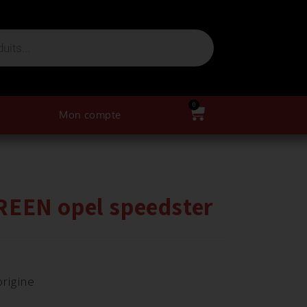
0
Mon compte
 GREEN opel speedster
origine