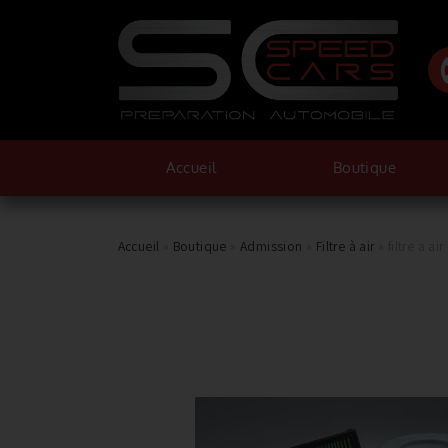
Accueil
Boutique
Accueil
»
Boutique
»
Admission
»
Filtre à air
»
filtre a a