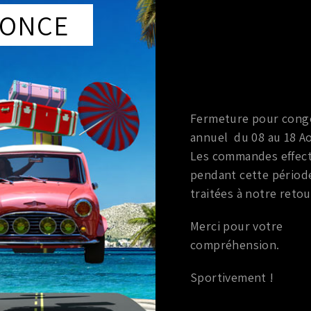
ONCE
DESCRIPTION
Green filters est une marque française sans cesse a la 
proposer sur la marché une des plus large gamme d’élém
Avec une forte notoriété dans le milieu du sport automobi
Fermeture pour cong
de ses produits.
Filtres en coton double couche permettant une filtration
annuel du 08 au 18 Ao
Nettoyable et réutilisable pour une durée de vie pouvant 
Les commandes effec
Gain de puissance et de couple.
pendant cette périod
Economie de carburant
traitées à notre retou
Merci pour votre
compréhension.
Sportivement !