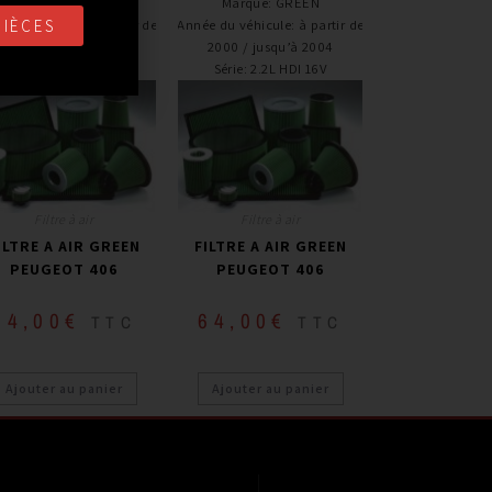
Marque
:
GREEN
Marque
:
GREEN
PIÈCES
e du véhicule
:
à partir de
Année du véhicule
:
à partir de
1996 / jusqu’à 2000
2000 / jusqu’à 2004
Série
:
1.8L i 16V
Série
:
2.2L HDI 16V
Filtre à air
Filtre à air
ILTRE A AIR GREEN
FILTRE A AIR GREEN
PEUGEOT 406
PEUGEOT 406
64,00
€
64,00
€
TTC
TTC
Ajouter au panier
Ajouter au panier