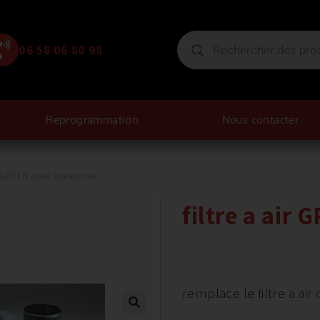
06 58 06 80 98
Reprogrammation
Nous contacter
ir GREEN opel speedster
filtre a air
remplace le filtre a air 