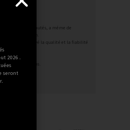
recherche de nouveautés, a méme de
ents de filtration.
le Green a prouvé la qualité et la fiabilité
és
 a 0.5 microns,
ut 2026 .
aller jusqu’a 10 ans.
tuées
e seront
r.