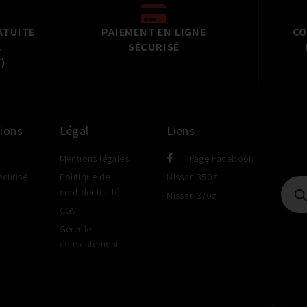
ATUITE
PAIEMENT EN LIGNE
CO
C
SÉCURISÉ
)
ions
Légal
Liens
Mentions légales
Page Facebook
écurisé
Politique de
Nissan 350z
confidentialité
Nissan 370z
CGV
Gérer le
consentement