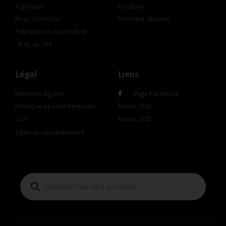
A propos
Livraison
Nous contacter
Paiement sécurisé
Préparation automobile
Plan du site
Légal
Liens
Mentions légales
Page Facebook
Politique de confidentialité
Nissan 350z
CGV
Nissan 370z
Gérer le consentement