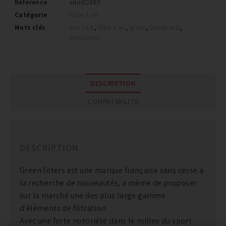
Référence
adm02483
Catégorie
Filtre à air
Mots clés
evo I a X
,
filtre a air
,
green
,
lancer evo
,
mitsubishi
DESCRIPTION
COMPATIBILITÉ
DESCRIPTION
Green filters est une marque française sans cesse a
la recherche de nouveautés, a méme de proposer
sur la marché une des plus large gamme
d’éléments de filtration.
Avec une forte notoriété dans le milieu du sport