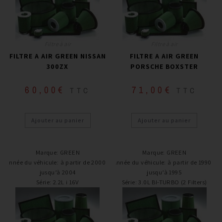
Filtre à air
Filtre à air
FILTRE A AIR GREEN NISSAN
FILTRE A AIR GREEN
300ZX
PORSCHE BOXSTER
60,00
€
71,00
€
TTC
TTC
Ajouter au panier
Ajouter au panier
Marque
:
GREEN
Marque
:
GREEN
Année du véhicule
:
à partir de 2000 /
Année du véhicule
:
à partir de 1990 /
jusqu’à 2004
jusqu’à 1995
Série
:
2.2L i 16V
Série
:
3.0L BI-TURBO (2 Filters)