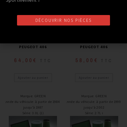
DÉCOUVRIR NOS PIÈCES
Filtre à air
Filtre à air
FILTRE A AIR GREEN
FILTRE A AIR GREEN
PEUGEOT 406
PEUGEOT 406
64,00
€
58,00
€
TTC
TTC
Ajouter au panier
Ajouter au panier
Marque
:
GREEN
Marque
:
GREEN
Année du véhicule
:
à partir de 1984 /
Année du véhicule
:
à partir de 1999 /
jusqu’à 1987
jusqu’à 2002
Série
:
3.0L (1)
Série
:
2.7L i