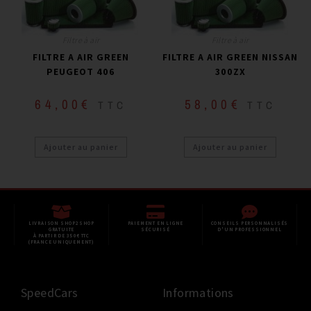
Filtre à air
Filtre à air
FILTRE A AIR GREEN
FILTRE A AIR GREEN NISSAN
PEUGEOT 406
300ZX
64,00
€
58,00
€
TTC
TTC
Ajouter au panier
Ajouter au panier
LIVRAISON SHOP2SHOP
PAIEMENT EN LIGNE
CONSEILS PERSONNALISÉS
GRATUITE
SÉCURISÉ
D'UN PROFESSIONNEL
À PARTIR DE 350€ TTC
(FRANCE UNIQUEMENT)
SpeedCars
Informations