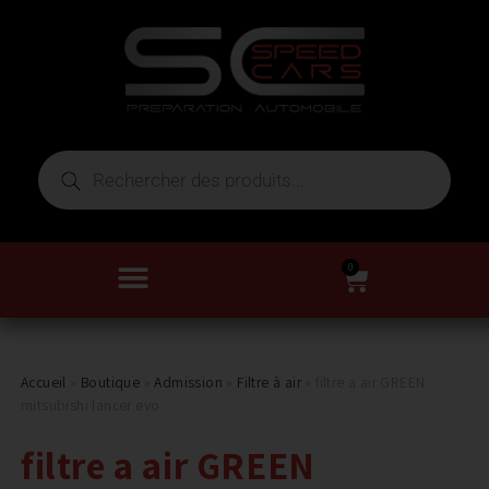
0
Accueil
»
Boutique
»
Admission
»
Filtre à air
»
filtre a air GREEN
mitsubishi lancer evo
filtre a air GREEN