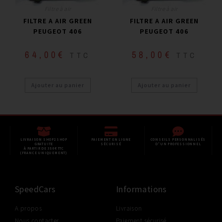
Filtre à air
Filtre à air
FILTRE A AIR GREEN
FILTRE A AIR GREEN
PEUGEOT 406
PEUGEOT 406
64,00
€
58,00
€
TTC
TTC
Ajouter au panier
Ajouter au panier
LIVRAISON SHOP2SHOP
PAIEMENT EN LIGNE
CONSEILS PERSONNALISÉS
GRATUITE
SÉCURISÉ
D'UN PROFESSIONNEL
À PARTIR DE 350€ TTC
(FRANCE UNIQUEMENT)
SpeedCars
Informations
A propos
Livraison
Nous contacter
Paiement sécurisé