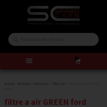
0
Accueil
»
Boutique
»
Admission
»
Filtre à air
»
filtre a air GREEN ford
focus
filtre a air GREEN ford