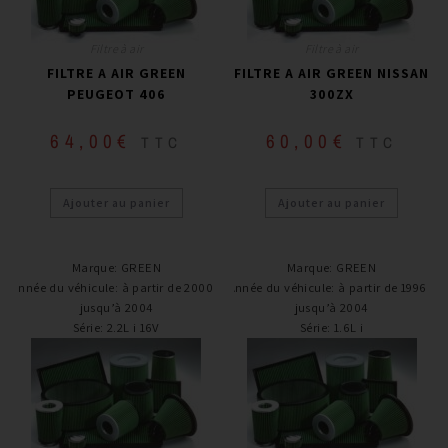
Filtre à air
Filtre à air
FILTRE A AIR GREEN
FILTRE A AIR GREEN NISSAN
PEUGEOT 406
300ZX
64,00
€
60,00
€
TTC
TTC
Ajouter au panier
Ajouter au panier
Marque
:
GREEN
Marque
:
GREEN
Année du véhicule
:
à partir de 2000 /
Année du véhicule
:
à partir de 1996 /
jusqu’à 2004
jusqu’à 2004
Série
:
2.2L i 16V
Série
:
1.6L i