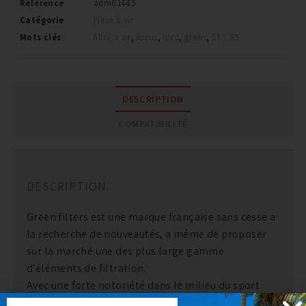
Référence
adm01445
Catégorie
Filtre à air
Mots clés
filtre a air
,
focus
,
ford
,
green
,
ST / RS
DESCRIPTION
COMPATIBILITÉ
DESCRIPTION
Green filters est une marque française sans cesse a
la recherche de nouveautés, a méme de proposer
sur la marché une des plus large gamme
d’éléments de filtration.
Avec une forte notoriété dans le milieu du sport
automobile Green a prouvé la qualité et la fiabilité