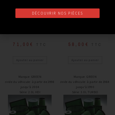
DÉCOUVRIR NOS PIÈCES
Filtre à air
Filtre à air
FILTRE A AIR GREEN
FILTRE A AIR GREEN NISSAN
PORSCHE BOXSTER
200SX
71,00
€
58,00
€
TTC
TTC
Ajouter au panier
Ajouter au panier
Marque
:
GREEN
Marque
:
GREEN
Année du véhicule
:
à partir de 1998 /
Année du véhicule
:
à partir de 1984 /
jusqu’à 2004
jusqu’à 1990
Série
:
2.0L HDI
Série
:
3.0L TURBO