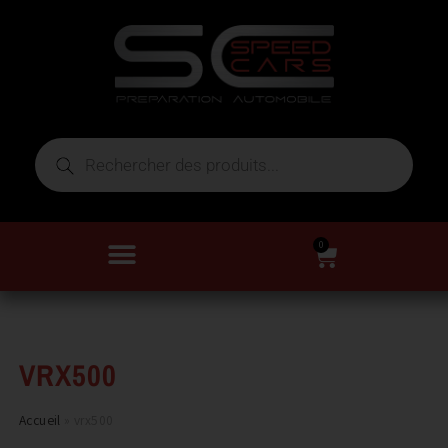
0
VRX500
Accueil
»
vrx500