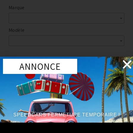
Marque
Modèle
ANNONCE
Marque
:
RS-R
Année du véhicule
:
à partir de 2009, jusqu’à 2014
Série
:
V6 3.7L
SPEEDCARS FERMETURE TEMPORAIRE !