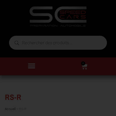
0
RS-R
Accueil
»
RS-R