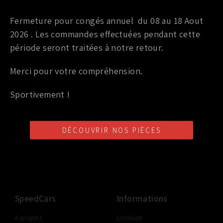
Ressorts courts
Fermeture pour congés annuel du 08 au 18 Aout
RESSORTS COURTS RS-R POUR NISSAN 370Z
2026 . Les commandes effectuées pendant cette
période seront traitées à notre retour.
469,00
€
TTC
Merci pour votre compréhension.
Ajouter au panier
Sportivement !
DÉCOUVRIR NOS PIÈCES
LIVRAISON SHOP2SHOP
PAIEMENT EN LIGNE
CONSEILS PERSONNALISÉS
GRATUITE
SÉCURISÉ
D'UN PROFESSIONNEL
À PARTIR DE 350€ TTC
(FRANCE UNIQUEMENT)
SpeedCars
Informations
A propos
Livraison