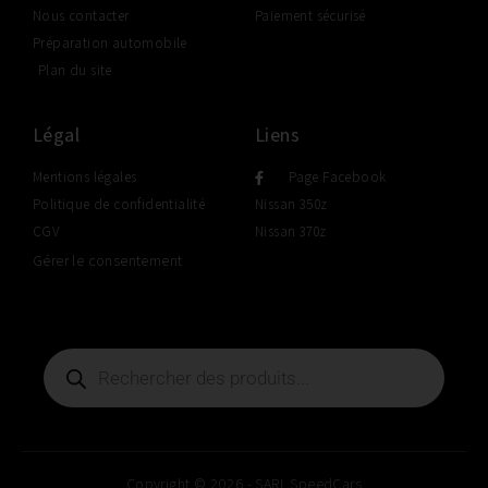
Nous contacter
Paiement sécurisé
Préparation automobile
Plan du site
Légal
Liens
Mentions légales
Page Facebook
Politique de confidentialité
Nissan 350z
CGV
Nissan 370z
Gérer le consentement
Copyright © 2026 - SARL SpeedCars