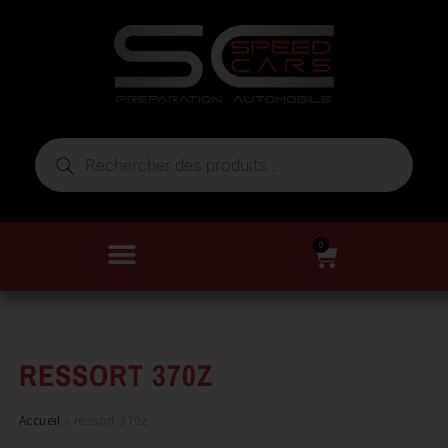
0
RESSORT 370Z
Accueil
»
ressort 370z