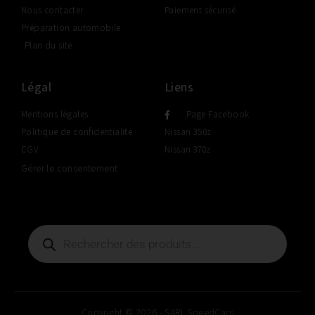
Nous contacter
Paiement sécurisé
Préparation automobile
Plan du site
Légal
Liens
Mentions légales
Page Facebook
Politique de confidentialité
Nissan 350z
CGV
Nissan 370z
Gérer le consentement
Copyright © 2026 - SARL SpeedCars