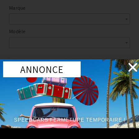
Marque
Modèle
ANNONCE
Marque
:
RS-R
Année du véhicule
:
à partir de 2009, jusqu’à 2014
Série
:
V6 3.7L
SPEEDCARS FERMETURE TEMPORAIRE !