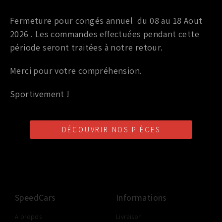
Ressorts courts
Fermeture pour congés annuel du 08 au 18 Aout
RESSORTS COURTS RS-R POUR NISSAN 370Z
2026 . Les commandes effectuées pendant cette
période seront traitées à notre retour.
469,00
€
TTC
Merci pour votre compréhension.
Ajouter au panier
Sportivement !
DÉCOUVRIR NOS PIÈCES
LIVRAISON SHOP2SHOP
PAIEMENT EN LIGNE
CONSEILS PERSONNALISÉS
GRATUITE
SÉCURISÉ
D'UN PROFESSIONNEL
À PARTIR DE 350€ TTC
(FRANCE UNIQUEMENT)
SpeedCars
Informations
A propos
Livraison