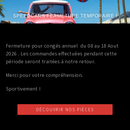
25,00
€
TTC
49,00
€
SPEEDCARS FERMETURE TEMPORAIRE !
Ajouter au panier
Année du véhicule
:
année 2003
Série
:
V6 3.5L
Fermeture pour congés annuel du 08 au 18 Aout
2026 . Les commandes effectuées pendant cette
période seront traitées à notre retour.
PROMO !
Merci pour votre compréhension.
Accessoires
PIVOT DE FOURCHETTE RENFORCÉ NISSAN 350Z 2003
Sportivement !
25,00
€
TTC
49,00
€
DÉCOUVRIR NOS PIÈCES
Ajouter au panier