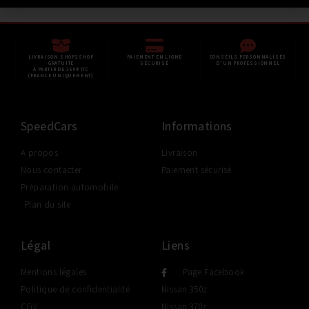
LIVRAISON SHOP2SHOP
PAIEMENT EN LIGNE
CONSEILS PERSONNALISÉS
GRATUITE
SÉCURISÉ
D'UN PROFESSIONNEL
À PARTIR DE 350€ TTC
(FRANCE UNIQUEMENT)
SpeedCars
Informations
A propos
Livraison
Nous contacter
Paiement sécurisé
Préparation automobile
Plan du site
Légal
Liens
Mentions légales
Page Facebook
Politique de confidentialité
Nissan 350z
CGV
Nissan 370z