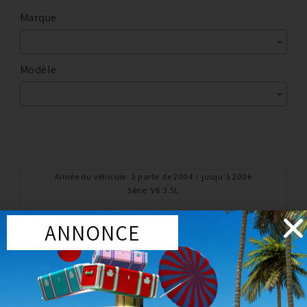
Marque
Modèle
Année du véhicule
:
à partir de 2004 / jusqu’à 2006
Série
:
V6 3.5L
ANNONCE
PROMO !
Accessoires
PIVOT DE FOURCHETTE RENFORCÉ NISSAN 350Z 04-06