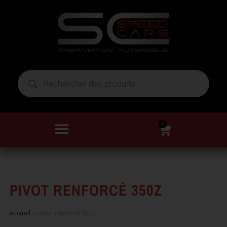
0
PIVOT RENFORCÉ 350Z
Accueil
»
pivot renforcé 350z