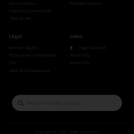
Nous contacter
Paiement sécurisé
Préparation automobile
Plan du site
Légal
Liens
Mentions légales
Page Facebook
Politique de confidentialité
Nissan 350z
CGV
Nissan 370z
Gérer le consentement
Copyright © 2026 - SARL SpeedCars