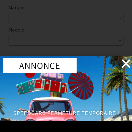
Marque
Modèle
ANNONCE
Marque
:
BREMBO
Année du véhicule
:
à partir de 2009
Série
:
V6 3.7L
SPEEDCARS FERMETURE TEMPORAIRE !