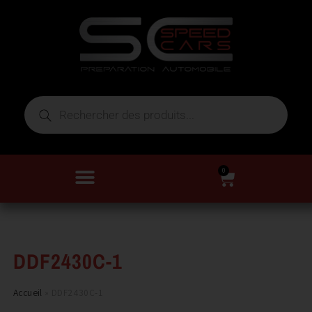
0
DDF2430C-1
Accueil
»
DDF2430C-1