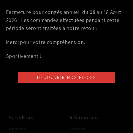
Disques de frein
PAIRE DE DISQUES DE FREIN FERODO AVANT NISSAN
Fermeture pour congés annuel du 08 au 18 Aout
370Z
2026 . Les commandes effectuées pendant cette
période seront traitées à notre retour.
250,00
€
TTC
Merci pour votre compréhension.
Ajouter au panier
Sportivement !
DÉCOUVRIR NOS PIÈCES
LIVRAISON SHOP2SHOP
PAIEMENT EN LIGNE
CONSEILS PERSONNALISÉS
GRATUITE
SÉCURISÉ
D'UN PROFESSIONNEL
À PARTIR DE 350€ TTC
(FRANCE UNIQUEMENT)
SpeedCars
Informations
A propos
Livraison