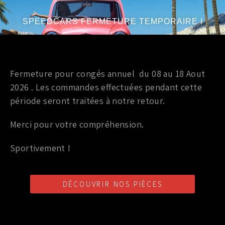
(RADIATEUR)
SPEEDCARS FERMETURE TEMPORAIRE !
5,00
€
TTC
Ajouter au panier
Fermeture pour congés annuel du 08 au 18 Aout
Marque
:
NISSAN
2026 . Les commandes effectuées pendant cette
Année du véhicule
:
à partir de 2003
période seront traitées à notre retour.
Merci pour votre compréhension.
Sportivement !
Circuit d'eau OEM (origine)
,
Vis, Clips, Collier OEM
COLLIER POUR (MOYENNE) DURITE D’EAU
DÉCOUVRIR NOS PIÈCES
350Z/370Z/GTR
6,00
€
TTC