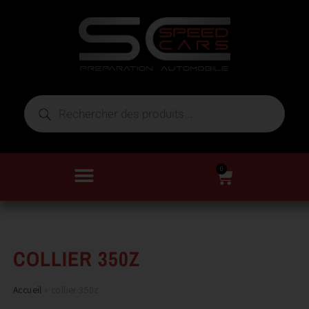
0
COLLIER 350Z
Accueil
»
collier 350z