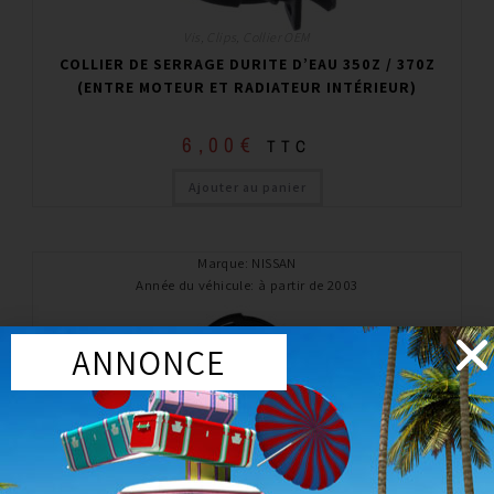
Vis, Clips, Collier OEM
COLLIER DE SERRAGE DURITE D’EAU 350Z / 370Z
(ENTRE MOTEUR ET RADIATEUR INTÉRIEUR)
6,00
€
TTC
Ajouter au panier
Marque
:
NISSAN
Année du véhicule
:
à partir de 2003
ANNONCE
Vis, Clips, Collier OEM
COLLIER DE SERRAGE DURITE D’EAU 350Z / 370Z