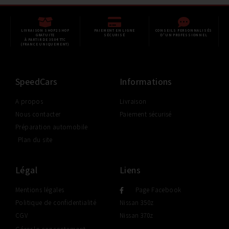
LIVRAISON SHOP2SHOP
PAIEMENT EN LIGNE
CONSEILS PERSONNALISÉS
GRATUITE
SÉCURISÉ
D'UN PROFESSIONNEL
À PARTIR DE 350€ TTC
(FRANCE UNIQUEMENT)
SpeedCars
Informations
A propos
Livraison
Nous contacter
Paiement sécurisé
Préparation automobile
Plan du site
Légal
Liens
Mentions légales
Page Facebook
Politique de confidentialité
Nissan 350z
CGV
Nissan 370z