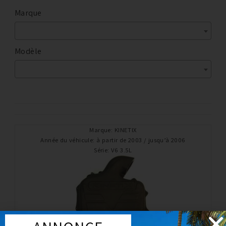
Marque
Modèle
Marque
:
KINETIX
Année du véhicule
:
à partir de 2003 / jusqu’à 2006
Série
:
V6 3.5L