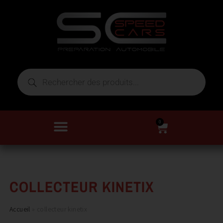
0
COLLECTEUR KINETIX
Accueil
»
collecteur kinetix