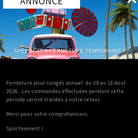
ANNONCE
Plenum / Collecteur d'admission
PLENUM KINETIX V+ NISSAN 350Z
529,00
€
TTC
Ajouter au panier
SPEEDCARS FERMETURE TEMPORAIRE !
Marque
:
KINETIX
Année du véhicule
:
à partir de 2003 / jusqu’à 2006
Série
:
V6 3.5L
Fermeture pour congés annuel du 08 au 18 Aout
2026 . Les commandes effectuées pendant cette
période seront traitées à notre retour.
Merci pour votre compréhension.
Sportivement !