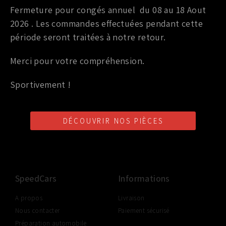
ORIGINE NISSAN 350Z 313CV / 370Z
Fermeture pour congés annuel du 08 au 18 Aout
2026 . Les commandes effectuées pendant cette
99,00
€
TTC
période seront traitées à notre retour.
Ajouter au panier
Merci pour votre compréhension.
Sportivement !
DÉCOUVRIR NOS PIÈCES
LIVRAISON SHOP2SHOP
PAIEMENT EN LIGNE
CONSEILS PERSONNALISÉS
GRATUITE
SÉCURISÉ
D'UN PROFESSIONNEL
À PARTIR DE 350€ TTC
(FRANCE UNIQUEMENT)
SpeedCars
Informations
A propos
Livraison
Nous contacter
Paiement sécurisé
Préparation automobile