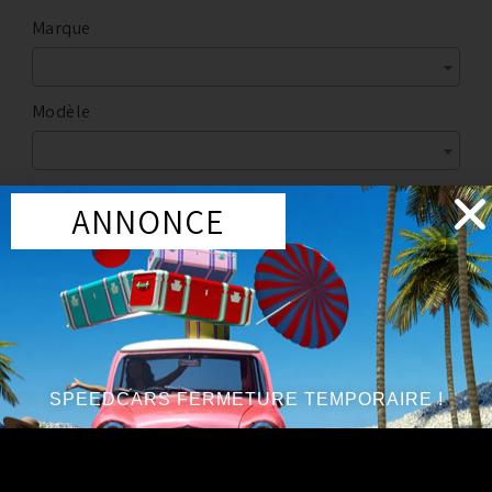
Marque
Modèle
ANNONCE
Année du véhicule
:
à partir de 2003 / jusqu’à 2006
Série
:
V6 3.5L
SPEEDCARS FERMETURE TEMPORAIRE !
Joints visseries et accessoires d'échappement
KIT JOINTS + VISSERIES POUR CATALYSEURS TYPE