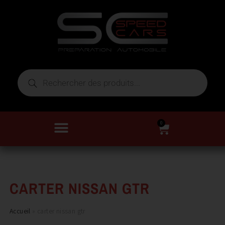
0
CARTER NISSAN GTR
Accueil
»
carter nissan gtr