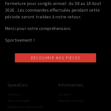
CARTER CLOISONNÉ GREDDY NISSAN GTR R35
Fermeture pour congés annuel du 08 au 18 Aout
2026 . Les commandes effectuées pendant cette
1 042,80
€
TTC
période seront traitées à notre retour.
Ajouter au panier
Merci pour votre compréhension.
Sportivement !
DÉCOUVRIR NOS PIÈCES
LIVRAISON SHOP2SHOP
PAIEMENT EN LIGNE
CONSEILS PERSONNALISÉS
GRATUITE
SÉCURISÉ
D'UN PROFESSIONNEL
À PARTIR DE 350€ TTC
(FRANCE UNIQUEMENT)
SpeedCars
Informations
A propos
Livraison
Nous contacter
Paiement sécurisé
Préparation automobile