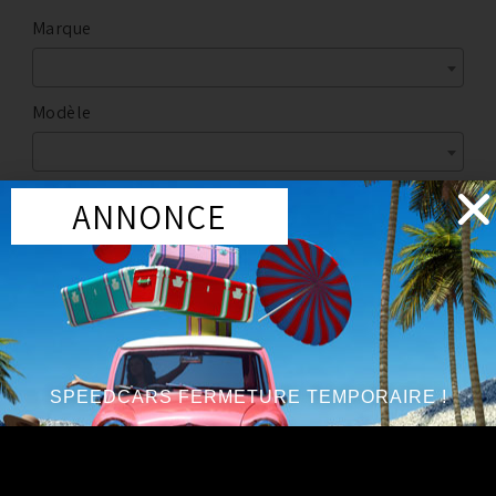
Marque
Modèle
ANNONCE
Marque
:
GREDDY
Année du véhicule
:
à partir de 2009 +
Série
:
3.8L V6
SPEEDCARS FERMETURE TEMPORAIRE !
Circuit d'huile