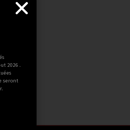
és
ut 2026 .
tuées
e seront
r.