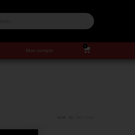
0
Mon compte
VOIR :
50
100
TOUS