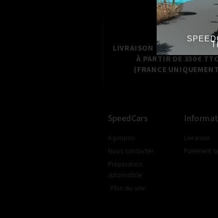
SPEED
T
LIVRAISON SHOP2SHOP GR
À PARTIR DE 350€ TT
(FRANCE UNIQUEMENT
SpeedCars
Informat
A propos
Livraison
Nous contacter
Paiement s
Préparation
automobile
Plan du site