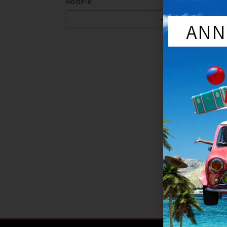
Modèle
Ma
Année du véhi
Sér
ANN
Cir
CART
CLOISONN
1 16
Ajout