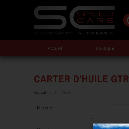
Accueil
Boutique
CARTER D'HUILE GT
Accueil
»
carter d'huile gtr
Marque