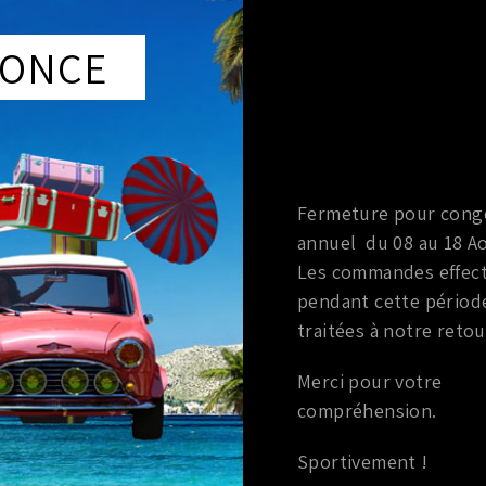
rque
:
HKS
cule
:
à partir de 2009
ie
:
3.8L V6
ONCE
Fermeture pour cong
cuit d'huile
annuel du 08 au 18 Ao
ER D’HUILE
Les commandes effec
É HKS GTR R35
pendant cette périod
2,80
€
traitées à notre retou
TTC
er au panier
Merci pour votre
compréhension.
Sportivement !