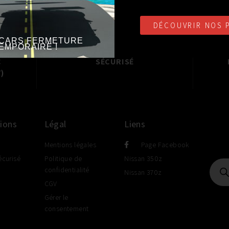
DÉCOUVRIR NOS 
CARS FERMETURE
EMPORAIRE !
ATUITE
PAIEMENT EN LIGNE
CO
C
SÉCURISÉ
)
ions
Légal
Liens
Mentions légales
Page Facebook
écurisé
Politique de
Nissan 350z
confidentialité
Nissan 370z
CGV
Gérer le
consentement